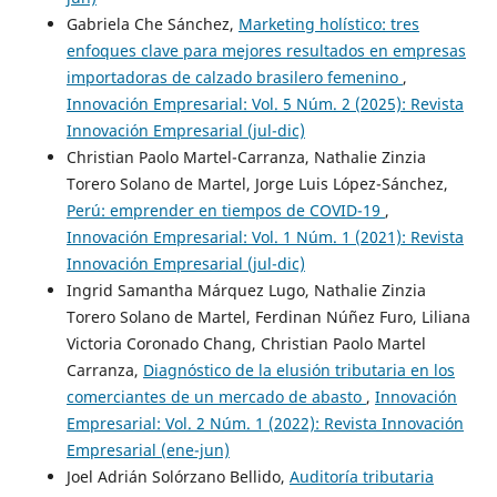
Gabriela Che Sánchez,
Marketing holístico: tres
enfoques clave para mejores resultados en empresas
importadoras de calzado brasilero femenino
,
Innovación Empresarial: Vol. 5 Núm. 2 (2025): Revista
Innovación Empresarial (jul-dic)
Christian Paolo Martel-Carranza, Nathalie Zinzia
Torero Solano de Martel, Jorge Luis López-Sánchez,
Perú: emprender en tiempos de COVID-19
,
Innovación Empresarial: Vol. 1 Núm. 1 (2021): Revista
Innovación Empresarial (jul-dic)
Ingrid Samantha Márquez Lugo, Nathalie Zinzia
Torero Solano de Martel, Ferdinan Núñez Furo, Liliana
Victoria Coronado Chang, Christian Paolo Martel
Carranza,
Diagnóstico de la elusión tributaria en los
comerciantes de un mercado de abasto
,
Innovación
Empresarial: Vol. 2 Núm. 1 (2022): Revista Innovación
Empresarial (ene-jun)
Joel Adrián Solórzano Bellido,
Auditoría tributaria