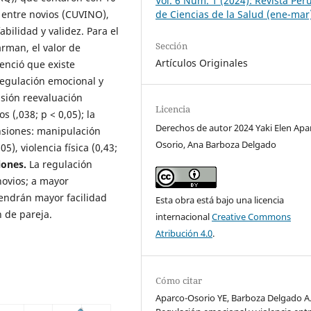
Vol. 6 Núm. 1 (2024): Revista Per
a entre novios (CUVINO),
de Ciencias de la Salud (ene-mar
ilidad y validez. Para el
Sección
arman, el valor de
Artículos Originales
enció que existe
regulación emocional y
nsión reevaluación
Licencia
s (,038; p < 0,05); la
Derechos de autor 2024 Yaki Elen Apa
nsiones: manipulación
Osorio, Ana Barboza Delgado
05), violencia física (0,43;
iones.
La regulación
novios; a mayor
tendrán mayor facilidad
Esta obra está bajo una licencia
n de pareja.
internacional
Creative Commons
Atribución 4.0
.
Cómo citar
Aparco-Osorio YE, Barboza Delgado A