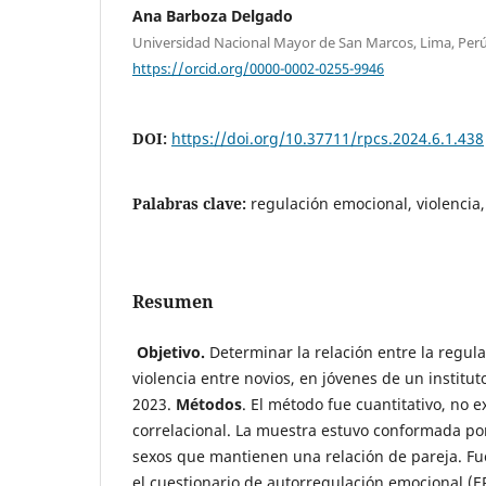
Ana Barboza Delgado
Universidad Nacional Mayor de San Marcos, Lima, Per
https://orcid.org/0000-0002-0255-9946
DOI:
https://doi.org/10.37711/rpcs.2024.6.1.438
Palabras clave:
regulación emocional, violencia
Resumen
Objetivo.
Determinar la relación entre la regul
violencia entre novios, en jóvenes de un institu
2023.
Métodos
. El método fue cuantitativo, no 
correlacional. La muestra estuvo conformada p
sexos que mantienen una relación de pareja. F
el cuestionario de autorregulación emocional (