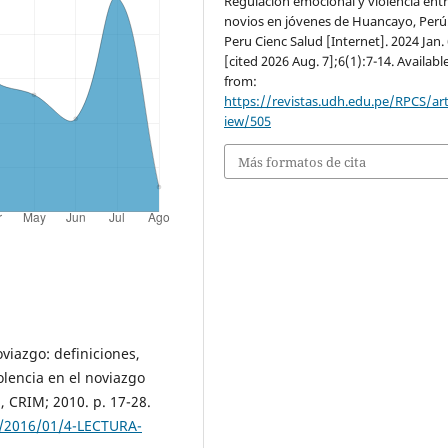
Regulación emocional y violencia ent
novios en jóvenes de Huancayo, Perú
Peru Cienc Salud [Internet]. 2024 Jan.
[cited 2026 Aug. 7];6(1):7-14. Availabl
from:
https://revistas.udh.edu.pe/RPCS/art
iew/505
Más formatos de cita
oviazgo: definiciones,
iolencia en el noviazgo
 CRIM; 2010. p. 17-28.
s/2016/01/4-LECTURA-