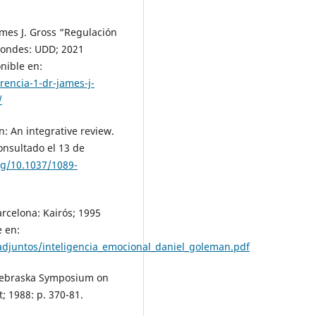
ames J. Gross “Regulación
Condes: UDD; 2021
nible en:
rencia-1-dr-james-j-
/
n: An integrative review.
onsultado el 13 de
rg/10.1037/1089-
arcelona: Kairós; 1995
e en:
adjuntos/inteligencia_emocional_daniel_goleman.pdf
 Nebraska Symposium on
; 1988: p. 370-81.