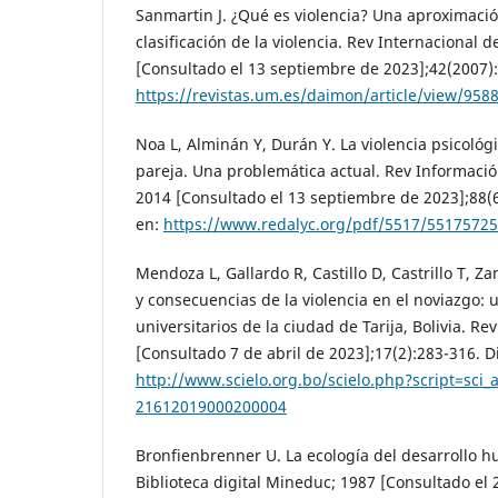
Sanmartin J. ¿Qué es violencia? Una aproximación
clasificación de la violencia. Rev Internacional de
[Consultado el 13 septiembre de 2023];42(2007):
https://revistas.um.es/daimon/article/view/958
Noa L, Alminán Y, Durán Y. La violencia psicológi
pareja. Una problemática actual. Rev Información
2014 [Consultado el 13 septiembre de 2023];88(
en:
https://www.redalyc.org/pdf/5517/5517572
Mendoza L, Gallardo R, Castillo D, Castrillo T, 
y consecuencias de la violencia en el noviazgo: 
universitarios de la ciudad de Tarija, Bolivia. Rev
[Consultado 7 de abril de 2023];17(2):283-316. D
http://www.scielo.org.bo/scielo.php?script=sci_
21612019000200004
Bronfienbrenner U. La ecología del desarrollo h
Biblioteca digital Mineduc; 1987 [Consultado el