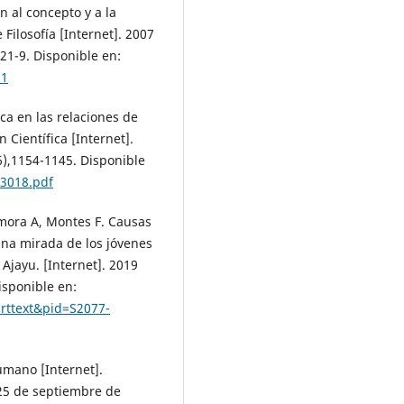
 al concepto y a la
 Filosofía [Internet]. 2007
21-9. Disponible en:
81
ca en las relaciones de
 Científica [Internet].
6),1154-1145. Disponible
53018.pdf
Zamora A, Montes F. Causas
una mirada de los jóvenes
 Ajayu. [Internet]. 2019
isponible en:
arttext&pid=S2077-
umano [Internet].
 25 de septiembre de