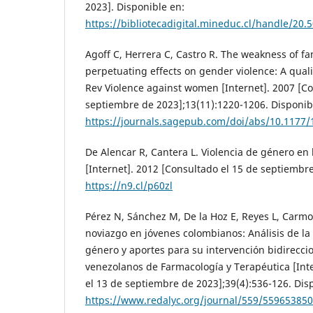
2023]. Disponible en:
https://bibliotecadigital.mineduc.cl/handle/20
Agoff C, Herrera C, Castro R. The weakness of fam
perpetuating effects on gender violence: A quali
Rev Violence against women [Internet]. 2007 [Co
septiembre de 2023];13(11):1220-1206. Disponib
https://journals.sagepub.com/doi/abs/10.1177
De Alencar R, Cantera L. Violencia de género en 
[Internet]. 2012 [Consultado el 15 de septiembre
https://n9.cl/p60zl
Pérez N, Sánchez M, De la Hoz E, Reyes L, Carmon
noviazgo en jóvenes colombianos: Análisis de la
género y aportes para su intervención bidireccio
venezolanos de Farmacología y Terapéutica [Int
el 13 de septiembre de 2023];39(4):536-126. Dis
https://www.redalyc.org/journal/559/55965385