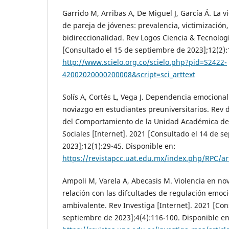
Garrido M, Arribas A, De Miguel J, García Á. La v
de pareja de jóvenes: prevalencia, victimización
bidireccionalidad. Rev Logos Ciencia & Tecnologí
[Consultado el 15 de septiembre de 2023];12(2):
http://www.scielo.org.co/scielo.php?pid=S2422-
42002020000200008&script=sci_arttext
Solís A, Cortés L, Vega J. Dependencia emocional 
noviazgo en estudiantes preuniversitarios. Rev d
del Comportamiento de la Unidad Académica de C
Sociales [Internet]. 2021 [Consultado el 14 de s
2023];12(1):29-45. Disponible en:
https://revistapcc.uat.edu.mx/index.php/RPC/ar
Ampoli M, Varela A, Abecasis M. Violencia en no
relación con las difcultades de regulación emoci
ambivalente. Rev Investiga [Internet]. 2021 [Con
septiembre de 2023];4(4):116-100. Disponible en