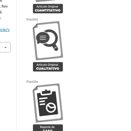
re
. Rev
 6
e
icle/v