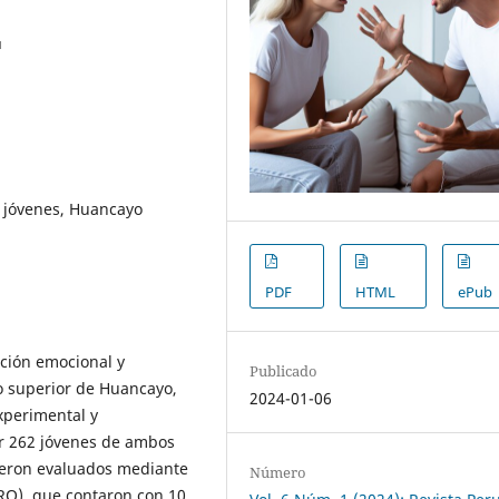
ú
, jóvenes, Huancayo
PDF
HTML
ePub
ación emocional y
Publicado
to superior de Huancayo,
2024-01-06
experimental y
or 262 jóvenes de ambos
ueron evaluados mediante
Número
ERQ), que contaron con 10