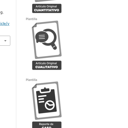
d
ug.
icle/v