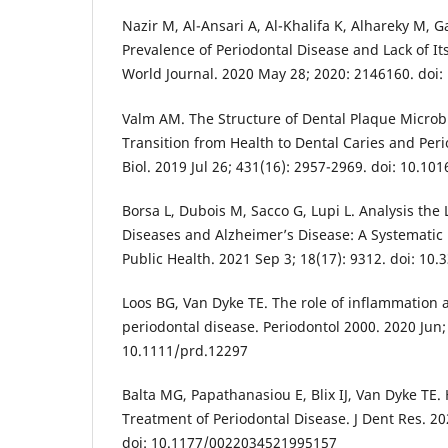
Nazir M, Al-Ansari A, Al-Khalifa K, Alhareky M, G
Prevalence of Periodontal Disease and Lack of Its
World Journal. 2020 May 28; 2020: 2146160. doi
Valm AM. The Structure of Dental Plaque Microb
Transition from Health to Dental Caries and Peri
Biol. 2019 Jul 26; 431(16): 2957-2969. doi: 10.10
Borsa L, Dubois M, Sacco G, Lupi L. Analysis the
Diseases and Alzheimer’s Disease: A Systematic 
Public Health. 2021 Sep 3; 18(17): 9312. doi: 10
Loos BG, Van Dyke TE. The role of inflammation 
periodontal disease. Periodontol 2000. 2020 Jun; 
10.1111/prd.12297
Balta MG, Papathanasiou E, Blix IJ, Van Dyke TE
Treatment of Periodontal Disease. J Dent Res. 202
doi: 10.1177/0022034521995157