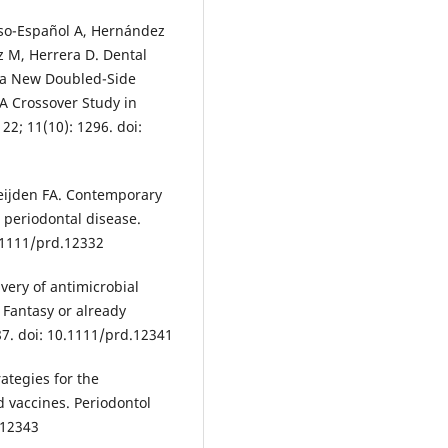
onso-Español A, Hernández
z M, Herrera D. Dental
f a New Doubled-Side
A Crossover Study in
22; 11(10): 1296. doi:
Weijden FA. Contemporary
 periodontal disease.
0.1111/prd.12332
very of antimicrobial
 Fantasy or already
187. doi: 10.1111/prd.12341
ategies for the
d vaccines. Periodontol
.12343