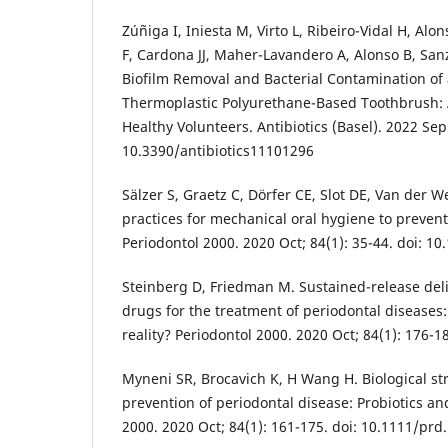
Zúñiga I, Iniesta M, Virto L, Ribeiro-Vidal H, Al
F, Cardona JJ, Maher-Lavandero A, Alonso B, San
Biofilm Removal and Bacterial Contamination o
Thermoplastic Polyurethane-Based Toothbrush: 
Healthy Volunteers. Antibiotics (Basel). 2022 Sep 
10.3390/antibiotics11101296
Sälzer S, Graetz C, Dörfer CE, Slot DE, Van der 
practices for mechanical oral hygiene to prevent
Periodontol 2000. 2020 Oct; 84(1): 35-44. doi: 1
Steinberg D, Friedman M. Sustained-release deli
drugs for the treatment of periodontal diseases:
reality? Periodontol 2000. 2020 Oct; 84(1): 176-
Myneni SR, Brocavich K, H Wang H. Biological str
prevention of periodontal disease: Probiotics an
2000. 2020 Oct; 84(1): 161-175. doi: 10.1111/prd