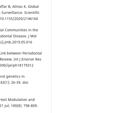
affar B, Almas K. Global
 Surveillance. Scientific
: 10.1155/2020/2146160
ial Communities in the
odontal Disease. J Mol
16/j.jmb.2019.05.016
 Link between Periodontal
Review. Int J Environ Res
.3390/ijerph18179312
and genetics in
83(1): 26-39. doi:
. Host Modulation and
1 Jul; 100(8): 798-809.