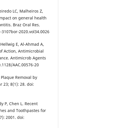
eiredo LC, Malheiros Z,
impact on general health
ntitis. Braz Oral Res.
7-3107bor-2020.vol34.0026
 Hellwig E, Al-Ahmad A,
f Action, Antimicrobial
stance. Antimicrob Agents
10.1128/AAC.00576-20
l Plaque Removal by
 23; 8(1): 28. doi:
y P, Chen L. Recent
hes and Toothpastes for
): 2001. doi: