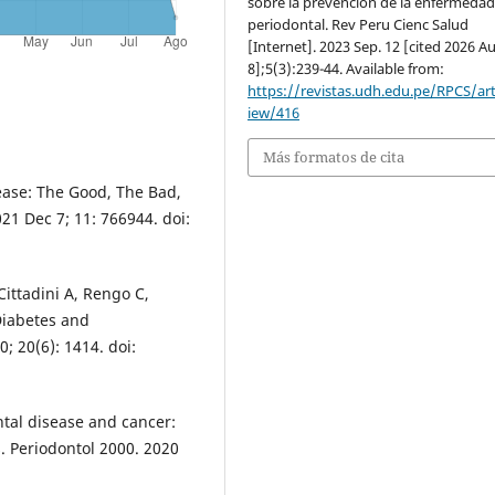
sobre la prevención de la enfermeda
periodontal. Rev Peru Cienc Salud
[Internet]. 2023 Sep. 12 [cited 2026 A
8];5(3):239-44. Available from:
https://revistas.udh.edu.pe/RPCS/art
iew/416
Más formatos de cita
ease: The Good, The Bad,
21 Dec 7; 11: 766944. doi:
ittadini A, Rengo C,
Diabetes and
; 20(6): 1414. doi:
tal disease and cancer:
 Periodontol 2000. 2020