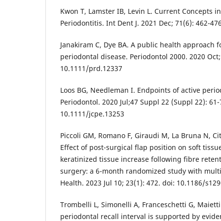
Kwon T, Lamster IB, Levin L. Current Concepts 
Periodontitis. Int Dent J. 2021 Dec; 71(6): 462-47
Janakiram C, Dye BA. A public health approach f
periodontal disease. Periodontol 2000. 2020 Oct; 
10.1111/prd.12337
Loos BG, Needleman I. Endpoints of active period
Periodontol. 2020 Jul;47 Suppl 22 (Suppl 22): 61-
10.1111/jcpe.13253
Piccoli GM, Romano F, Giraudi M, La Bruna N, Citt
Effect of post-surgical flap position on soft tis
keratinized tissue increase following fibre reten
surgery: a 6-month randomized study with multi
Health. 2023 Jul 10; 23(1): 472. doi: 10.1186/s1
Trombelli L, Simonelli A, Franceschetti G, Maietti
periodontal recall interval is supported by evid