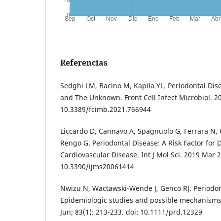
Referencias
Sedghi LM, Bacino M, Kapila YL. Periodontal Dis
and The Unknown. Front Cell Infect Microbiol. 20
10.3389/fcimb.2021.766944
Liccardo D, Cannavo A, Spagnuolo G, Ferrara N, C
Rengo G. Periodontal Disease: A Risk Factor for 
Cardiovascular Disease. Int J Mol Sci. 2019 Mar 20
10.3390/ijms20061414
Nwizu N, Wactawski-Wende J, Genco RJ. Periodon
Epidemiologic studies and possible mechanisms.
Jun; 83(1): 213-233. doi: 10.1111/prd.12329