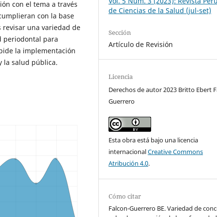
Vol. 5 Núm. 3 (2023): Revista Per
ción con el tema a través
de Ciencias de la Salud (jul-set)
 cumplieran con la base
s revisar una variedad de
Sección
 periodontal para
Artículo de Revisión
pide la implementación
 la salud pública.
Licencia
Derechos de autor 2023 Britto Ebert F
Guerrero
Esta obra está bajo una licencia
internacional
Creative Commons
Atribución 4.0
.
Cómo citar
Falcon-Guerrero BE. Variedad de con