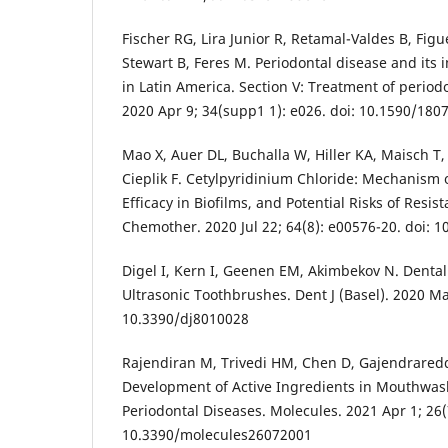
Fischer RG, Lira Junior R, Retamal-Valdes B, Figu
Stewart B, Feres M. Periodontal disease and its 
in Latin America. Section V: Treatment of periodo
2020 Apr 9; 34(supp1 1): e026. doi: 10.1590/180
Mao X, Auer DL, Buchalla W, Hiller KA, Maisch T,
Cieplik F. Cetylpyridinium Chloride: Mechanism o
Efficacy in Biofilms, and Potential Risks of Resi
Chemother. 2020 Jul 22; 64(8): e00576-20. doi: 
Digel I, Kern I, Geenen EM, Akimbekov N. Denta
Ultrasonic Toothbrushes. Dent J (Basel). 2020 Mar
10.3390/dj8010028
Rajendiran M, Trivedi HM, Chen D, Gajendraredd
Development of Active Ingredients in Mouthwas
Periodontal Diseases. Molecules. 2021 Apr 1; 26(7
10.3390/molecules26072001