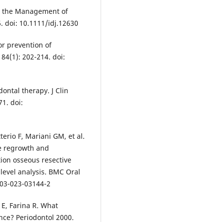
in the Management of
6. doi: 10.1111/idj.12630
or prevention of
84(1): 202-214. doi:
ontal therapy. J Clin
71. doi:
erio F, Mariani GM, et al.
sue regrowth and
tion osseous resective
level analysis. BMC Oral
2903-023-03144-2
 E, Farina R. What
ence? Periodontol 2000.