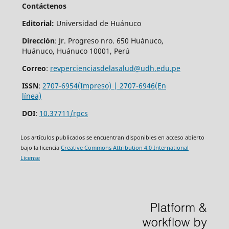
Contáctenos
Editorial:
Universidad de Huánuco
Dirección
: Jr. Progreso nro. 650 Huánuco,
Huánuco, Huánuco 10001, Perú
Correo
:
revpercienciasdelasalud@udh.edu.pe
ISSN
:
2707-6954(Impreso) | 2707-6946(En
línea)
DOI
:
10.37711/rpcs
Los artículos publicados se encuentran disponibles en acceso abierto
bajo la licencia
Creative Commons Attribution 4.0 International
License