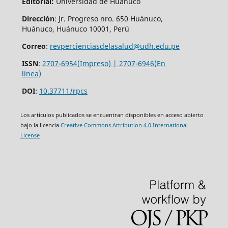
Editorial:
Universidad de Huánuco
Dirección
: Jr. Progreso nro. 650 Huánuco,
Huánuco, Huánuco 10001, Perú
Correo
:
revpercienciasdelasalud@udh.edu.pe
ISSN
:
2707-6954(Impreso) | 2707-6946(En
línea)
DOI
:
10.37711/rpcs
Los artículos publicados se encuentran disponibles en acceso abierto
bajo la licencia
Creative Commons Attribution 4.0 International
License