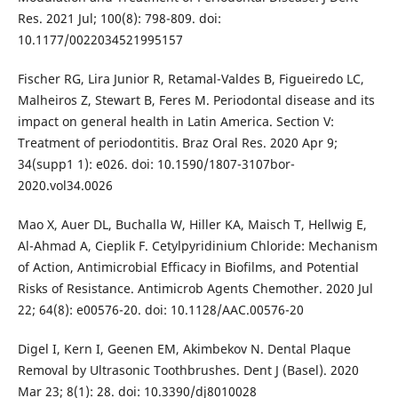
Res. 2021 Jul; 100(8): 798-809. doi:
10.1177/0022034521995157
Fischer RG, Lira Junior R, Retamal-Valdes B, Figueiredo LC,
Malheiros Z, Stewart B, Feres M. Periodontal disease and its
impact on general health in Latin America. Section V:
Treatment of periodontitis. Braz Oral Res. 2020 Apr 9;
34(supp1 1): e026. doi: 10.1590/1807-3107bor-
2020.vol34.0026
Mao X, Auer DL, Buchalla W, Hiller KA, Maisch T, Hellwig E,
Al-Ahmad A, Cieplik F. Cetylpyridinium Chloride: Mechanism
of Action, Antimicrobial Efficacy in Biofilms, and Potential
Risks of Resistance. Antimicrob Agents Chemother. 2020 Jul
22; 64(8): e00576-20. doi: 10.1128/AAC.00576-20
Digel I, Kern I, Geenen EM, Akimbekov N. Dental Plaque
Removal by Ultrasonic Toothbrushes. Dent J (Basel). 2020
Mar 23; 8(1): 28. doi: 10.3390/dj8010028