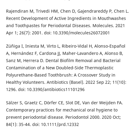
Rajendiran M, Trivedi HM, Chen D, Gajendrareddy P, Chen L.
Recent Development of Active Ingredients in Mouthwashes
and Toothpastes for Periodontal Diseases. Molecules. 2021
Apr 1; 26(7): 2001. doi: 10.3390/molecules26072001
Zúñiga I, Iniesta M, Virto L, Ribeiro-Vidal H, Alonso-Español
A, Hernández F, Cardona JJ, Maher-Lavandero A, Alonso B,
Sanz M, Herrera D. Dental Biofilm Removal and Bacterial
Contamination of a New Doubled-Side Thermoplastic
Polyurethane-Based Toothbrush: A Crossover Study in
Healthy Volunteers. Antibiotics (Basel). 2022 Sep 22; 11(10):
1296. doi: 10.3390/antibiotics11101296
Sälzer S, Graetz C, Dörfer CE, Slot DE, Van der Weijden FA.
Contemporary practices for mechanical oral hygiene to
prevent periodontal disease. Periodontol 2000. 2020 Oct;
84(1): 35-44. doi: 10.1111/prd.12332