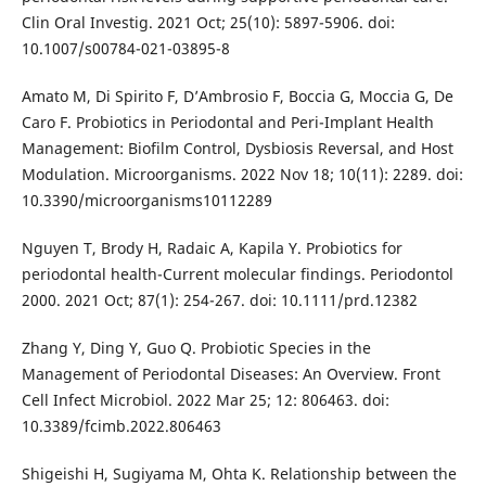
Clin Oral Investig. 2021 Oct; 25(10): 5897-5906. doi:
10.1007/s00784-021-03895-8
Amato M, Di Spirito F, D’Ambrosio F, Boccia G, Moccia G, De
Caro F. Probiotics in Periodontal and Peri-Implant Health
Management: Biofilm Control, Dysbiosis Reversal, and Host
Modulation. Microorganisms. 2022 Nov 18; 10(11): 2289. doi:
10.3390/microorganisms10112289
Nguyen T, Brody H, Radaic A, Kapila Y. Probiotics for
periodontal health-Current molecular findings. Periodontol
2000. 2021 Oct; 87(1): 254-267. doi: 10.1111/prd.12382
Zhang Y, Ding Y, Guo Q. Probiotic Species in the
Management of Periodontal Diseases: An Overview. Front
Cell Infect Microbiol. 2022 Mar 25; 12: 806463. doi:
10.3389/fcimb.2022.806463
Shigeishi H, Sugiyama M, Ohta K. Relationship between the