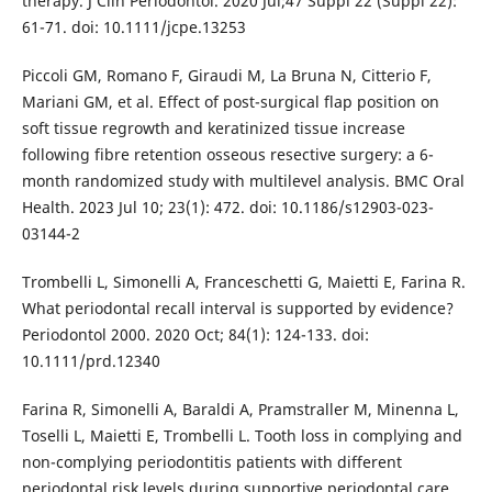
therapy. J Clin Periodontol. 2020 Jul;47 Suppl 22 (Suppl 22):
61-71. doi: 10.1111/jcpe.13253
Piccoli GM, Romano F, Giraudi M, La Bruna N, Citterio F,
Mariani GM, et al. Effect of post-surgical flap position on
soft tissue regrowth and keratinized tissue increase
following fibre retention osseous resective surgery: a 6-
month randomized study with multilevel analysis. BMC Oral
Health. 2023 Jul 10; 23(1): 472. doi: 10.1186/s12903-023-
03144-2
Trombelli L, Simonelli A, Franceschetti G, Maietti E, Farina R.
What periodontal recall interval is supported by evidence?
Periodontol 2000. 2020 Oct; 84(1): 124-133. doi:
10.1111/prd.12340
Farina R, Simonelli A, Baraldi A, Pramstraller M, Minenna L,
Toselli L, Maietti E, Trombelli L. Tooth loss in complying and
non-complying periodontitis patients with different
periodontal risk levels during supportive periodontal care.