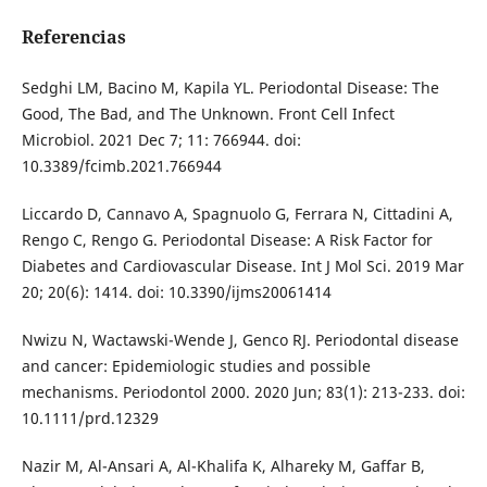
Referencias
Sedghi LM, Bacino M, Kapila YL. Periodontal Disease: The
Good, The Bad, and The Unknown. Front Cell Infect
Microbiol. 2021 Dec 7; 11: 766944. doi:
10.3389/fcimb.2021.766944
Liccardo D, Cannavo A, Spagnuolo G, Ferrara N, Cittadini A,
Rengo C, Rengo G. Periodontal Disease: A Risk Factor for
Diabetes and Cardiovascular Disease. Int J Mol Sci. 2019 Mar
20; 20(6): 1414. doi: 10.3390/ijms20061414
Nwizu N, Wactawski-Wende J, Genco RJ. Periodontal disease
and cancer: Epidemiologic studies and possible
mechanisms. Periodontol 2000. 2020 Jun; 83(1): 213-233. doi:
10.1111/prd.12329
Nazir M, Al-Ansari A, Al-Khalifa K, Alhareky M, Gaffar B,