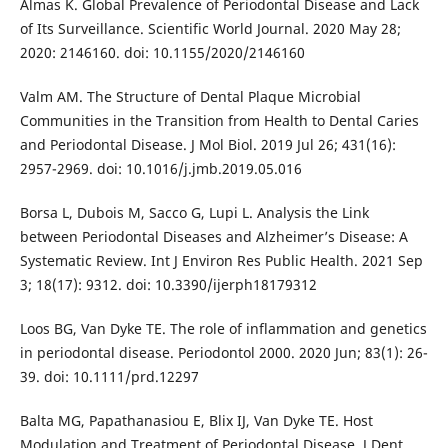
Almas K. Global Prevalence of Periodontal Disease and Lack
of Its Surveillance. Scientific World Journal. 2020 May 28;
2020: 2146160. doi: 10.1155/2020/2146160
Valm AM. The Structure of Dental Plaque Microbial
Communities in the Transition from Health to Dental Caries
and Periodontal Disease. J Mol Biol. 2019 Jul 26; 431(16):
2957-2969. doi: 10.1016/j.jmb.2019.05.016
Borsa L, Dubois M, Sacco G, Lupi L. Analysis the Link
between Periodontal Diseases and Alzheimer’s Disease: A
Systematic Review. Int J Environ Res Public Health. 2021 Sep
3; 18(17): 9312. doi: 10.3390/ijerph18179312
Loos BG, Van Dyke TE. The role of inflammation and genetics
in periodontal disease. Periodontol 2000. 2020 Jun; 83(1): 26-
39. doi: 10.1111/prd.12297
Balta MG, Papathanasiou E, Blix IJ, Van Dyke TE. Host
Modulation and Treatment of Periodontal Disease. J Dent