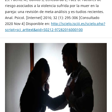
riesgo asociados a la violencia sufrida por la muer en la
pareja: una revisión de meta-análisis y es-tudios recientes.
Anal. Psicol. [Internet] 2016; 32 (1): 295-306 [Consultado
2020 Nov 4] Disponible en:
http://scielo.isciii.es/scielo.php?
script=sci_arttext&pid=S0212-97282016000100