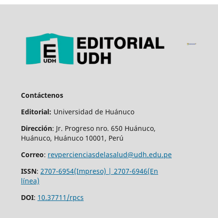
Contáctenos
Editorial:
Universidad de Huánuco
Dirección
: Jr. Progreso nro. 650 Huánuco,
Huánuco, Huánuco 10001, Perú
Correo
:
revpercienciasdelasalud@udh.edu.pe
ISSN
:
2707-6954(Impreso) | 2707-6946(En
línea)
DOI
:
10.37711/rpcs