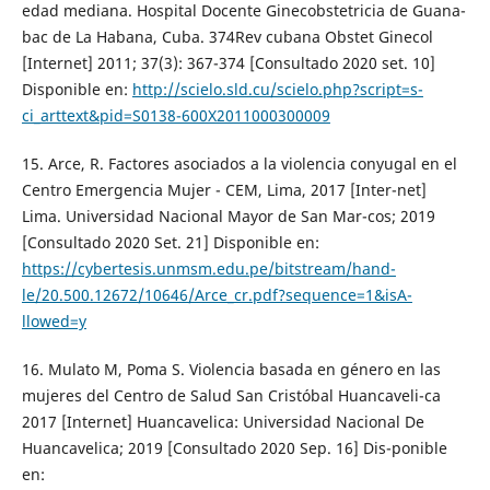
edad mediana. Hospital Docente Ginecobstetricia de Guana-
bac de La Habana, Cuba. 374Rev cubana Obstet Ginecol
[Internet] 2011; 37(3): 367-374 [Consultado 2020 set. 10]
Disponible en:
http://scielo.sld.cu/scielo.php?script=s-
ci_arttext&pid=S0138-600X2011000300009
15. Arce, R. Factores asociados a la violencia conyugal en el
Centro Emergencia Mujer - CEM, Lima, 2017 [Inter-net]
Lima. Universidad Nacional Mayor de San Mar-cos; 2019
[Consultado 2020 Set. 21] Disponible en:
https://cybertesis.unmsm.edu.pe/bitstream/hand-
le/20.500.12672/10646/Arce_cr.pdf?sequence=1&isA-
llowed=y
16. Mulato M, Poma S. Violencia basada en género en las
mujeres del Centro de Salud San Cristóbal Huancaveli-ca
2017 [Internet] Huancavelica: Universidad Nacional De
Huancavelica; 2019 [Consultado 2020 Sep. 16] Dis-ponible
en: