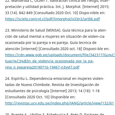
22. Manterola C, Otzen T. Valoración clínica del riesgo, inter-
pretación y utilidad práctica. Int. J. Morphol. [Internet] 2015;
33 (14). 842-849 [Consultado 2020 Oct. 10] Dispo-nible en:
https://scielo.conicyt.cl/pdf/ijmorphol/v33n3/art06.pdf
23. Ministerio de Salud (MINSA). Guía técnica para la aten-
ción de salud mental a mujeres en situación de violen-cia
ocasionada por la pareja o ex pareja. Guía tecnica de
atención [internet] [Consultado 2020 oct. 18] Disponi-ble en:
https://cdn.www.gob.pe/uploads/document/file/342317/Gu%C
tuaci%C3%B3n_de_violencia_ocasionada_por_la_pa-
reja_o_expareja20190716-19467-n3vvt7.pdf
24. Espíritu L. Dependencia emocional en mujeres violen-
tadas de Nuevo Chimbote. Revista de Investigación de
estudiantes de psicología [Internet] 2013; 14 (18): 1-18
[Consultado 2020 Oct. 10] Disponible en:
http://revistas.ucv.edu.pe/index.php/JANG/article/view/132/61
25. Puente A., Ubillos S, Echeburúa E, Paéz D. Factores de