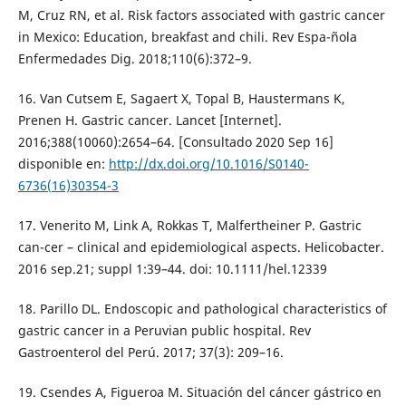
M, Cruz RN, et al. Risk factors associated with gastric cancer
in Mexico: Education, breakfast and chili. Rev Espa-ñola
Enfermedades Dig. 2018;110(6):372–9.
16. Van Cutsem E, Sagaert X, Topal B, Haustermans K,
Prenen H. Gastric cancer. Lancet [Internet].
2016;388(10060):2654–64. [Consultado 2020 Sep 16]
disponible en:
http://dx.doi.org/10.1016/S0140-
6736(16)30354-3
17. Venerito M, Link A, Rokkas T, Malfertheiner P. Gastric
can-cer – clinical and epidemiological aspects. Helicobacter.
2016 sep.21; suppl 1:39–44. doi: 10.1111/hel.12339
18. Parillo DL. Endoscopic and pathological characteristics of
gastric cancer in a Peruvian public hospital. Rev
Gastroenterol del Perú. 2017; 37(3): 209–16.
19. Csendes A, Figueroa M. Situación del cáncer gástrico en