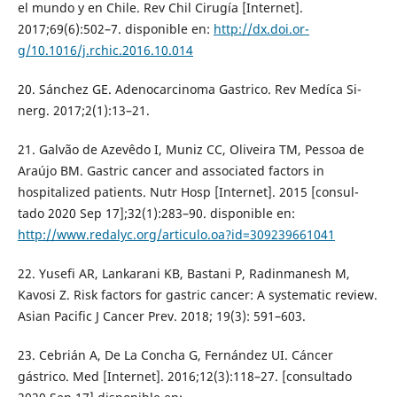
el mundo y en Chile. Rev Chil Cirugía [Internet].
2017;69(6):502–7. disponible en:
http://dx.doi.or-
g/10.1016/j.rchic.2016.10.014
20. Sánchez GE. Adenocarcinoma Gastrico. Rev Medíca Si-
nerg. 2017;2(1):13–21.
21. Galvão de Azevêdo I, Muniz CC, Oliveira TM, Pessoa de
Araújo BM. Gastric cancer and associated factors in
hospitalized patients. Nutr Hosp [Internet]. 2015 [consul-
tado 2020 Sep 17];32(1):283–90. disponible en:
http://www.redalyc.org/articulo.oa?id=309239661041
22. Yusefi AR, Lankarani KB, Bastani P, Radinmanesh M,
Kavosi Z. Risk factors for gastric cancer: A systematic review.
Asian Pacific J Cancer Prev. 2018; 19(3): 591–603.
23. Cebrián A, De La Concha G, Fernández UI. Cáncer
gástrico. Med [Internet]. 2016;12(3):118–27. [consultado