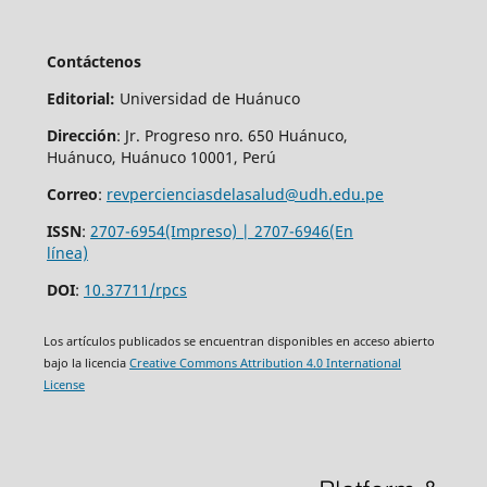
Contáctenos
Editorial:
Universidad de Huánuco
Dirección
: Jr. Progreso nro. 650 Huánuco,
Huánuco, Huánuco 10001, Perú
Correo
:
revpercienciasdelasalud@udh.edu.pe
ISSN
:
2707-6954(Impreso) | 2707-6946(En
línea)
DOI
:
10.37711/rpcs
Los artículos publicados se encuentran disponibles en acceso abierto
bajo la licencia
Creative Commons Attribution 4.0 International
License