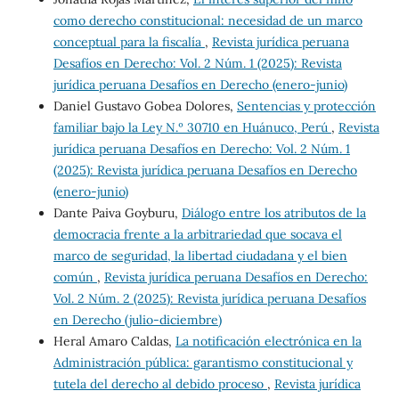
como derecho constitucional: necesidad de un marco
conceptual para la fiscalía
,
Revista jurídica peruana
Desafíos en Derecho: Vol. 2 Núm. 1 (2025): Revista
jurídica peruana Desafíos en Derecho (enero-junio)
Daniel Gustavo Gobea Dolores,
Sentencias y protección
familiar bajo la Ley N.º 30710 en Huánuco, Perú
,
Revista
jurídica peruana Desafíos en Derecho: Vol. 2 Núm. 1
(2025): Revista jurídica peruana Desafíos en Derecho
(enero-junio)
Dante Paiva Goyburu,
Diálogo entre los atributos de la
democracia frente a la arbitrariedad que socava el
marco de seguridad, la libertad ciudadana y el bien
común
,
Revista jurídica peruana Desafíos en Derecho:
Vol. 2 Núm. 2 (2025): Revista jurídica peruana Desafíos
en Derecho (julio-diciembre)
Heral Amaro Caldas,
La notificación electrónica en la
Administración pública: garantismo constitucional y
tutela del derecho al debido proceso
,
Revista jurídica