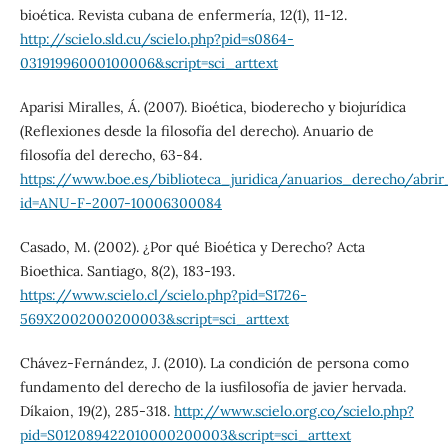
bioética. Revista cubana de enfermería, 12(1), 11-12.
http://scielo.sld.cu/scielo.php?pid=s0864-
03191996000100006&script=sci_arttext
Aparisi Miralles, Á. (2007). Bioética, bioderecho y biojurídica
(Reflexiones desde la filosofía del derecho). Anuario de
filosofía del derecho, 63-84.
https://www.boe.es/biblioteca_juridica/anuarios_derecho/abrir
id=ANU-F-2007-10006300084
Casado, M. (2002). ¿Por qué Bioética y Derecho? Acta
Bioethica. Santiago, 8(2), 183-193.
https://www.scielo.cl/scielo.php?pid=S1726-
569X2002000200003&script=sci_arttext
Chávez-Fernández, J. (2010). La condición de persona como
fundamento del derecho de la iusfilosofía de javier hervada.
Díkaion, 19(2), 285-318.
http://www.scielo.org.co/scielo.php?
pid=S012089422010000200003&script=sci_arttext