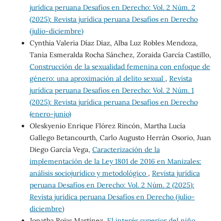
jurídica peruana Desafíos en Derecho: Vol. 2 Núm. 2
(2025): Revista jurídica peruana Desafíos en Derecho
(julio-diciembre)
Cynthia Valeria Díaz Díaz, Alba Luz Robles Mendoza,
Tania Esmeralda Rocha Sánchez, Zoraida García Castillo,
Construcción de la sexualidad femenina con enfoque de
género: una aproximación al delito sexual
,
Revista
jurídica peruana Desafíos en Derecho: Vol. 2 Núm. 1
(2025): Revista jurídica peruana Desafíos en Derecho
(enero-junio)
Oleskyenio Enrique Flórez Rincón, Martha Lucía
Gallego Betancourth, Carlo Augusto Herrán Osorio, Juan
Diego García Vega,
Caracterización de la
implementación de la Ley 1801 de 2016 en Manizales:
análisis sociojurídico y metodológico
,
Revista jurídica
peruana Desafíos en Derecho: Vol. 2 Núm. 2 (2025):
Revista jurídica peruana Desafíos en Derecho (julio-
diciembre)
Jonatha Rojas Martínez,
El interés superior del niño