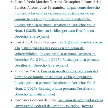
Jesús Alfredo Morales Carrero, Kristopher Johann Arias
Barrios, Alfonso José Fernández,
La paz como derecho
humano y los valores universales: entretejiendo un
camino hacia la dignificación humana sostenible
,
Revista jurídica peruana Desafíos en Derecho: Vol. 2
Núm. 1 (2025): Revista jurídica peruana Desafíos en
Derecho (enero-junio)
Ivan Andy Ullauri Ocampo,
Las Reglas de Brasilia: acceso
a la justicia para las personas en situación de
vulnerabilidad
,
Revista jurídica peruana Desafíos en
Derecho: Vol. 2 Núm. 1 (2025): Revista jurídica peruana
Desafíos en Derecho (enero-junio)
Vincenzo Barba,
Líneas generales de la evolución del
derecho de familia entre Italia, Cuba y Argentina
,
Revista jurídica peruana Desafíos en Derecho: Vol. 2
Núm. 2 (2025): Revista jurídica peruana Desafíos en
Derecho (julio-diciembre)
Joao Lucas Zanoni da Silva,
Inclusión de refugiados en la
Universidad Federal da Grande Dourados
,
Revista