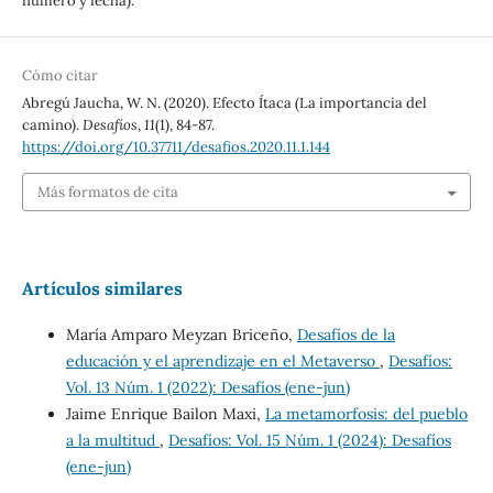
número y fecha).
Cómo citar
Abregú Jaucha, W. N. (2020). Efecto Ítaca (La importancia del
camino).
Desafíos
,
11
(1), 84-87.
https://doi.org/10.37711/desafios.2020.11.1.144
Más formatos de cita
Artículos similares
María Amparo Meyzan Briceño,
Desafíos de la
educación y el aprendizaje en el Metaverso
,
Desafíos:
Vol. 13 Núm. 1 (2022): Desafíos (ene-jun)
Jaime Enrique Bailon Maxi,
La metamorfosis: del pueblo
a la multitud
,
Desafíos: Vol. 15 Núm. 1 (2024): Desafíos
(ene-jun)