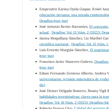
Emperatriz Karina Oyola Gaspar, Krisel An
educación peruana: una mirada epistemológ
Desafíos (ene-jun)
José Antonio Berún-Barrantes,
El concepto 
actual
,
Desafíos: Vol. 13 Núm. 2 (2022): Desaf
Janina Moquillaza-Sánchez, Liz Maribel Gar
científica nacional
,
Desafíos: Vol. 15 Núm. 1
Luis Ernesto Murguía-Sánchez,
El matrimon
(ene-jun)
Francisco Javier Mazeres-Gaitero,
Desafíos 
(ene-jun)
Edson Fernando Zenteno Alberto, Andrea 
universitarios: revisión sistemática de evi
dic)
José Heiner Delgado Romero, Jhoany Vigil R
habilidades investigativas: claves para la t
Desafíos: Vol. 16 Núm. 2 (2025): Desafíos (jul
Roberto Franco Ulco,
Calidad del servicio di