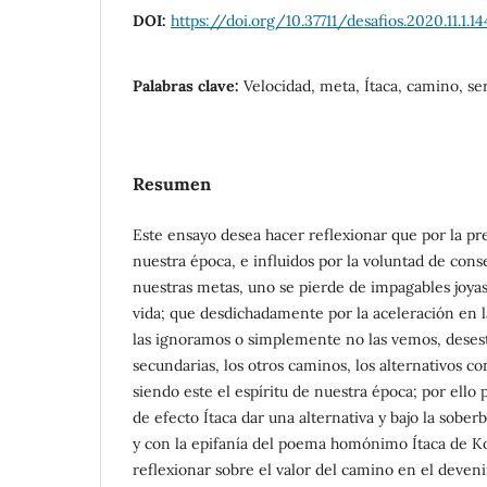
DOI:
https://doi.org/10.37711/desafios.2020.11.1.14
Palabras clave:
Velocidad, meta, Ítaca, camino, se
Resumen
Este ensayo desea hacer reflexionar que por la pr
nuestra época, e influidos por la voluntad de con
nuestras metas, uno se pierde de impagables joyas
vida; que desdichadamente por la aceleración en 
las ignoramos o simplemente no las vemos, desest
secundarias, los otros caminos, los alternativos c
siendo este el espíritu de nuestra época; por ello
de efecto Ítaca dar una alternativa y bajo la soberb
y con la epifanía del poema homónimo Ítaca de Ko
reflexionar sobre el valor del camino en el deveni