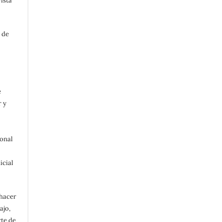
ista
 de
e
r y
ional
icial
 hacer
ajo,
rte de