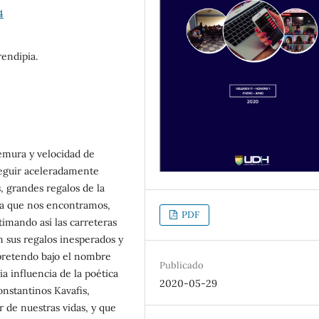
4
rendipia.
emura y velocidad de
seguir aceleradamente
, grandes regalos de la
la que nos encontramos,
PDF
imando así las carreteras
on sus regalos inesperados y
 pretendo bajo el nombre
Publicado
ia influencia de la poética
2020-05-29
nstantinos Kavafis,
r de nuestras vidas, y que