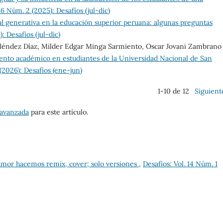
16 Núm. 2 (2025): Desafíos (jul-dic)
cial generativa en la educación superior peruana: algunas preguntas
: Desafíos (jul-dic)
éndez Díaz, Milder Edgar Minga Sarmiento, Oscar Jovani Zambrano
iento académico en estudiantes de la Universidad Nacional de San
 (2026): Desafíos (ene-jun)
1-10 de 12
Siguient
 avanzada
para este artículo.
amor hacemos remix, cover; solo versiones
,
Desafíos: Vol. 14 Núm. 1