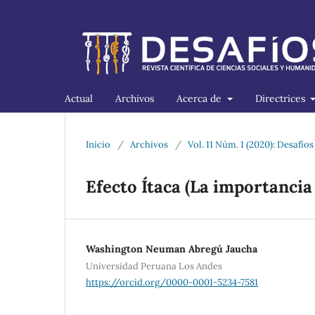
Actual
Archivos
Acerca de
Directrices
Inicio
/
Archivos
/
Vol. 11 Núm. 1 (2020): Desafíos
Efecto Ítaca (La importancia
Washington Neuman Abregú Jaucha
Universidad Peruana Los Andes
https://orcid.org/0000-0001-5234-7581