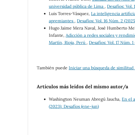
universidad pública de Lima
,
Desafíos: Vol. 
Luis Torres-Vásquez,
La inteligencia artifi
apremiantes
,
Desafíos: Vol. 16 Núm. 2 (2025)
Hugo Jaime Mera Naval, José Humberto Mel
Infante,
Adicción a redes sociales y rendim
Martín, Rioja, Perú
,
Desafíos: Vol. 17 Núm. 1
También puede
Iniciar una búsqueda de similitud
Artículos más leídos del mismo autor/a
Washington Neuman Abregú Jaucha,
En el 
(2023): Desafíos (ene-jun)