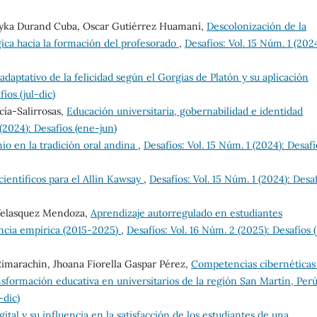
ayka Durand Cuba, Oscar Gutiérrez Huamaní,
Descolonización de la
ica hacia la formación del profesorado
,
Desafíos: Vol. 15 Núm. 1 (2024
adaptativo de la felicidad según el Gorgias de Platón y su aplicación
íos (jul-dic)
cía-Salirrosas,
Educación universitaria, gobernabilidad e identidad
 (2024): Desafíos (ene-jun)
io en la tradición oral andina
,
Desafíos: Vol. 15 Núm. 1 (2024): Desafí
científicos para el Allin Kawsay
,
Desafíos: Vol. 15 Núm. 1 (2024): Desa
Velasquez Mendoza,
Aprendizaje autorregulado en estudiantes
dencia empírica (2015-2025)
,
Desafíos: Vol. 16 Núm. 2 (2025): Desafíos (
imarachin, Jhoana Fiorella Gaspar Pérez,
Competencias cibernéticas
ransformación educativa en universitarios de la región San Martín, Per
-dic)
gital y su influencia en la satisfacción de los estudiantes de una