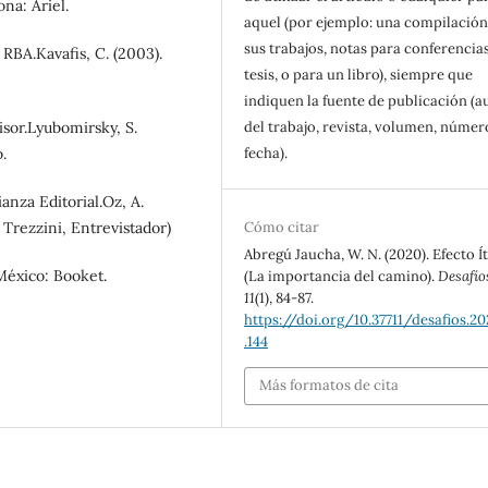
ona: Ariel.
aquel (por ejemplo: una compilación
sus trabajos, notas para conferencias
 RBA.Kavafis, C. (2003).
tesis, o para un libro), siempre que
indiquen la fuente de publicación (a
isor.Lyubomirsky, S.
del trabajo, revista, volumen, númer
.
fecha).
anza Editorial.Oz, A.
 Trezzini, Entrevistador)
Cómo citar
Abregú Jaucha, W. N. (2020). Efecto Í
 México: Booket.
(La importancia del camino).
Desafío
11
(1), 84-87.
https://doi.org/10.37711/desafios.202
.144
Más formatos de cita