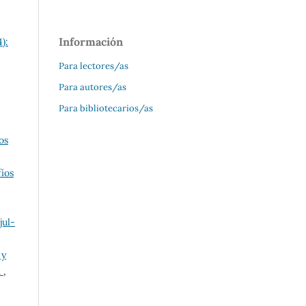
Información
):
Para lectores/as
Para autores/as
Para bibliotecarios/as
os
fíos
jul-
 y
ú
,