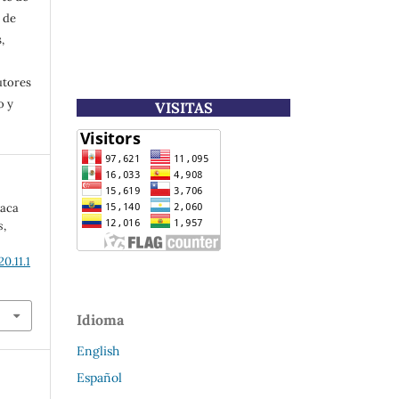
 de
,
utores
o y
VISITAS
taca
s
,
0.11.1
Idioma
English
Español