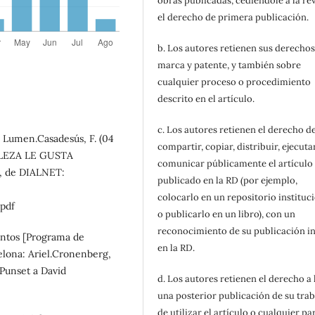
obras publicadas, cediendole a la rev
el derecho de primera publicación.
b. Los autores retienen sus derechos
marca y patente, y también sobre
cualquier proceso o procedimiento
descrito en el artículo.
c. Los autores retienen el derecho d
: Lumen.Casadesús, F. (04
compartir, copiar, distribuir, ejecuta
ALEZA LE GUSTA
comunicar públicamente el artículo
, de DIALNET:
publicado en la RD (por ejemplo,
colocarlo en un repositorio instituc
pdf
o publicarlo en un libro), con un
reconocimiento de su publicación in
vientos [Programa de
en la RD.
celona: Ariel.Cronenberg,
 Punset a David
d. Los autores retienen el derecho a
una posterior publicación de su trab
de utilizar el artículo o cualquier pa