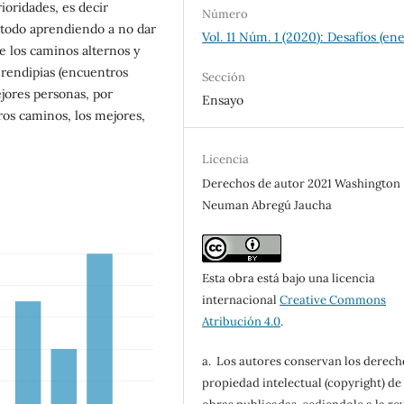
rioridades, es decir
Número
e todo aprendiendo a no dar
Vol. 11 Núm. 1 (2020): Desafíos (en
e los caminos alternos y
erendipias (encuentros
Sección
jores personas, por
Ensayo
ros caminos, los mejores,
Licencia
Derechos de autor 2021 Washington
Neuman Abregú Jaucha
Esta obra está bajo una licencia
internacional
Creative Commons
Atribución 4.0
.
a. Los autores conservan los derech
propiedad intelectual (copyright) de 