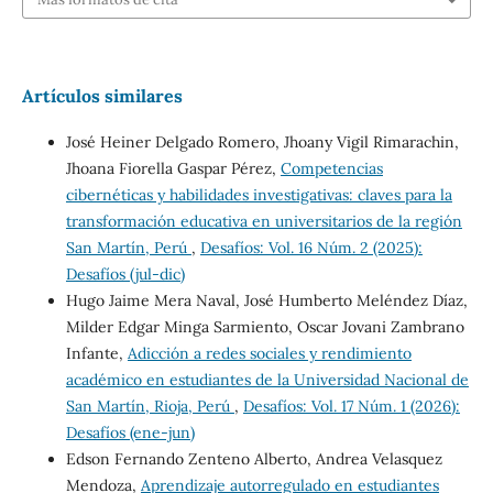
Artículos similares
José Heiner Delgado Romero, Jhoany Vigil Rimarachin,
Jhoana Fiorella Gaspar Pérez,
Competencias
cibernéticas y habilidades investigativas: claves para la
transformación educativa en universitarios de la región
San Martín, Perú
,
Desafíos: Vol. 16 Núm. 2 (2025):
Desafíos (jul-dic)
Hugo Jaime Mera Naval, José Humberto Meléndez Díaz,
Milder Edgar Minga Sarmiento, Oscar Jovani Zambrano
Infante,
Adicción a redes sociales y rendimiento
académico en estudiantes de la Universidad Nacional de
San Martín, Rioja, Perú
,
Desafíos: Vol. 17 Núm. 1 (2026):
Desafíos (ene-jun)
Edson Fernando Zenteno Alberto, Andrea Velasquez
Mendoza,
Aprendizaje autorregulado en estudiantes