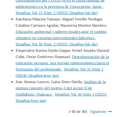
confinamiento por COVID-19 en el clima familiar de
adolescentes en la provincia de Concepción, Junín
,
Desafíos: Vol. 13 Núm. 2 (2022): Desafíos (jul-dic)
Estefania Palacios Tamayo, Miguel Novillo Verdugo,
Catalina Carrasco Aguilar, Macarena Montes Sánchez,
Educación ambiental y saberes locales ante el cambio
climático en escuelas interculturales bilingües
,
Desafíos: Vol. 16 Núm. 2 (2025): Desafíos (jul-dic)
Emperatriz Karina Oyola Gaspar, Krisel Anayka Durand
Cuba, Oscar Gutiérrez Huamaní,
Descolonización de la
educación peruana: una mirada epistemológica hacia la
formación del profesorado
,
Desafíos: Vol. 15 Núm. 1
(2024): Desafíos (ene-jun)
Jose Alomia-Lucero, Liana Sixto-Dávila,
Análisis de la
pintura rupestre del motivo 3 del sector D de
QuillaRumi, Huánuco
,
Desafíos: Vol. 16 Núm. 1 (2025):
Desafíos (ene-jun)
1-10 de 165
Siguiente