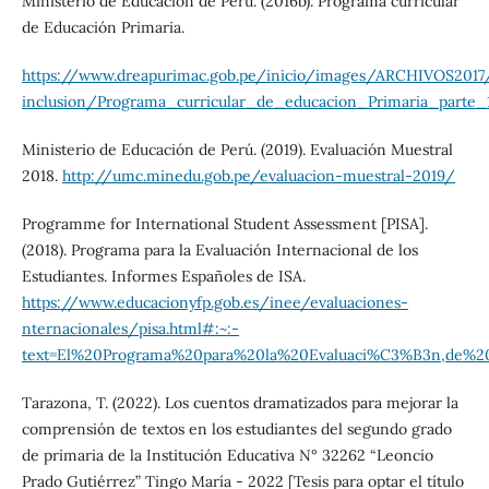
Ministerio de Educación de Perú. (2016b). Programa curricular
de Educación Primaria.
https://www.dreapurimac.gob.pe/inicio/images/ARCHIVOS2017
inclusion/Programa_curricular_de_educacion_Primaria_parte_1
Ministerio de Educación de Perú. (2019). Evaluación Muestral
2018.
http://umc.minedu.gob.pe/evaluacion-muestral-2019/
Programme for International Student Assessment [PISA].
(2018). Programa para la Evaluación Internacional de los
Estudiantes. Informes Españoles de ISA.
https://www.educacionyfp.gob.es/inee/evaluaciones-
nternacionales/pisa.html#:~:-
text=El%20Programa%20para%20la%20Evaluaci%C3%B3n,de
Tarazona, T. (2022). Los cuentos dramatizados para mejorar la
comprensión de textos en los estudiantes del segundo grado
de primaria de la Institución Educativa N° 32262 “Leoncio
Prado Gutiérrez” Tingo María - 2022 [Tesis para optar el título