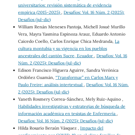
universitarios: revisión sistemática de evidencia
empírica (2015-2025)
,
Desafíos: Vol. 16 Núm. 2 (2025):
Desafíos (jul-dic)
William Renán Meneses Pantoja, Michell Josué Murillo
Vera, Mayra Yasmina Espinoza Arauz, Eduardo Antonio
Caicedo Coello, Carlos Enrique Chica Medranda,
La
cultura montubia y su vigencia en los pueblos
ancestrales del cantón Sucre, Ecuador
,
Desafíos: Vol. 16
Núm. 2 (2025): Desafíos (jul-dic)
Edison Francisco Higuera Aguirre, Sandra Verónica
Ordóñez Guamán,
“Transformar” en Carlos Marx y
Paulo Freire: análisis intertextual
,
Desafíos: Vol. 16 Núm.
2 (2025): Desafíos (jul-dic)
Yaneth Rosmery Correa-Sánchez, Mely Ruiz-Aquino ,
Habilidades investigativas y estrategias de búsqueda de
información académica en tesistas de Enfermería
,
Desafíos: Vol. 16 Núm. 2 (2025): Desafíos (jul-dic)
Hilda Rosario Beraún Vásquez ,
Impacto del