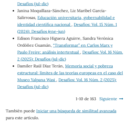
Desafíos (jul-dic)
Janina Moquillaza-Sánchez, Liz Maribel García-
Salirrosas,
Educación universitaria, gobernabilidad e
identidad científica nacional
,
Desafíos: Vol. 15 Núm. 1
(2024): Desafíos (ene-jun)
Edison Francisco Higuera Aguirre, Sandra Verónica
Ordóñez Guamán,
“Transformar” en Carlos Marx y
Paulo Freire: análisis intertextual
,
Desafíos: Vol. 16 Núm.
2 (2025): Desafíos (jul-dic)
Damiler Raúl Díaz Terán,
Memoria social y pobreza
estructural: límites de las teorías europeas en el caso del
Museo Yalpana Wasi
,
Desafíos: Vol. 16 Núm. 2 (2025):
Desafíos (jul-dic)
1-10 de 163
Siguiente
También puede
Iniciar una búsqueda de similitud avanzada
para este artículo.