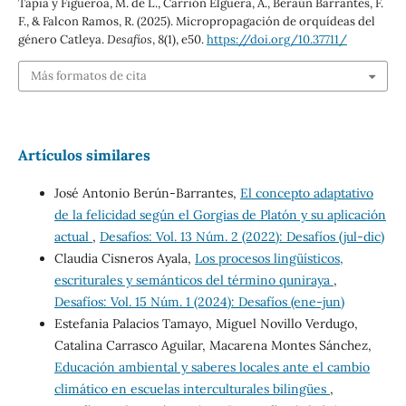
Tapia y Figueroa, M. de L., Carrión Elguera, A., Beraún Barrantes, F.
F., & Falcon Ramos, R. (2025). Micropropagación de orquídeas del
género Catleya.
Desafíos
,
8
(1), e50.
https://doi.org/10.37711/
Más formatos de cita
Artículos similares
José Antonio Berún-Barrantes,
El concepto adaptativo
de la felicidad según el Gorgias de Platón y su aplicación
actual
,
Desafíos: Vol. 13 Núm. 2 (2022): Desafíos (jul-dic)
Claudia Cisneros Ayala,
Los procesos lingüísticos,
escriturales y semánticos del término quniraya
,
Desafíos: Vol. 15 Núm. 1 (2024): Desafíos (ene-jun)
Estefania Palacios Tamayo, Miguel Novillo Verdugo,
Catalina Carrasco Aguilar, Macarena Montes Sánchez,
Educación ambiental y saberes locales ante el cambio
climático en escuelas interculturales bilingües
,