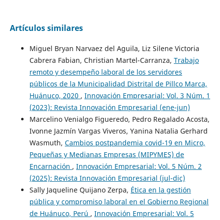
Artículos similares
Miguel Bryan Narvaez del Aguila, Liz Silene Victoria
Cabrera Fabian, Christian Martel-Carranza,
Trabajo
remoto y desempeño laboral de los servidores
públicos de la Municipalidad Distrital de Pillco Marca,
Huánuco, 2020
,
Innovación Empresarial: Vol. 3 Núm. 1
(2023): Revista Innovación Empresarial (ene-jun)
Marcelino Venialgo Figueredo, Pedro Regalado Acosta,
Ivonne Jazmín Vargas Viveros, Yanina Natalia Gerhard
Wasmuth,
Cambios postpandemia covid-19 en Micro,
Pequeñas y Medianas Empresas (MIPYMES) de
Encarnación
,
Innovación Empresarial: Vol. 5 Núm. 2
(2025): Revista Innovación Empresarial (jul-dic)
Sally Jaqueline Quijano Zerpa,
Ética en la gestión
pública y compromiso laboral en el Gobierno Regional
de Huánuco, Perú
,
Innovación Empresarial: Vol. 5