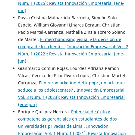
Núm. 1 (2025): Revista Innovación Empresarial (ene-
jun)
Raysa Cristina Malpartida Barrueta, Simeón Soto
Espejo, William Giovanni Linares Beraun, Christian
Paolo Martel-Carranza, Nathalie Zinzia Torero Solano
de Martel,
El merchandising visual y la decisión de
compra de los clientes
,
Innovación Empresarial: Vol. 2
Núm. 1 (2022): Revista Innovación Empresarial (ene-
jun)
Gianmarco Común Rojas, Lourdes Adriana Ramón
Vilcas, Cecilia del Pilar Rivera López, Christian Martel-
Carranza,
El neuromarketing del k-pop: ¿un arte que
seduce a los adolescentes?
,
Innovación Empresarial:
Vol. 3 Núm. 1 (2023): Revista Innovación Empresarial
(ene-jun)
Enrique Quispez Herrera,
Potencial de éxito y
competencias gerenciales en estudiantes de dos
universidades privadas de Lima
,
Innovación
Empresarial: Vol. 1 Núm. 1 (2021): Revista Innovación