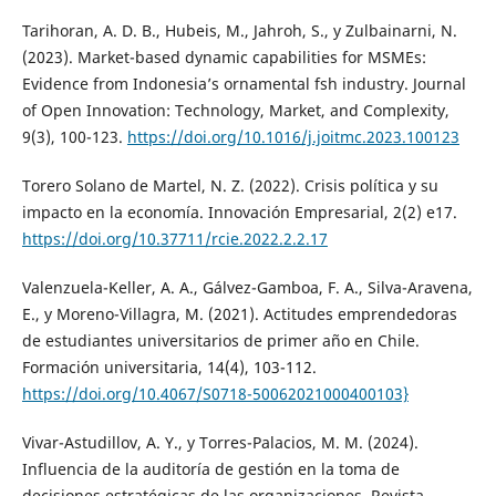
Tarihoran, A. D. B., Hubeis, M., Jahroh, S., y Zulbainarni, N.
(2023). Market-based dynamic capabilities for MSMEs:
Evidence from Indonesia’s ornamental fsh industry. Journal
of Open Innovation: Technology, Market, and Complexity,
9(3), 100-123.
https://doi.org/10.1016/j.joitmc.2023.100123
Torero Solano de Martel, N. Z. (2022). Crisis política y su
impacto en la economía. Innovación Empresarial, 2(2) e17.
https://doi.org/10.37711/rcie.2022.2.2.17
Valenzuela-Keller, A. A., Gálvez-Gamboa, F. A., Silva-Aravena,
E., y Moreno-Villagra, M. (2021). Actitudes emprendedoras
de estudiantes universitarios de primer año en Chile.
Formación universitaria, 14(4), 103-112.
https://doi.org/10.4067/S0718-50062021000400103}
Vivar-Astudillov, A. Y., y Torres-Palacios, M. M. (2024).
Influencia de la auditoría de gestión en la toma de
decisiones estratégicas de las organizaciones. Revista