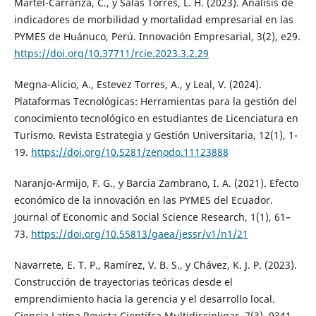
Martel-Carranza, C., y Salas Torres, L. H. (2023). Análisis de
indicadores de morbilidad y mortalidad empresarial en las
PYMES de Huánuco, Perú. Innovación Empresarial, 3(2), e29.
https://doi.org/10.37711/rcie.2023.3.2.29
Megna-Alicio, A., Estevez Torres, A., y Leal, V. (2024).
Plataformas Tecnológicas: Herramientas para la gestión del
conocimiento tecnológico en estudiantes de Licenciatura en
Turismo. Revista Estrategia y Gestión Universitaria, 12(1), 1-
19.
https://doi.org/10.5281/zenodo.11123888
Naranjo-Armijo, F. G., y Barcia Zambrano, I. A. (2021). Efecto
económico de la innovación en las PYMES del Ecuador.
Journal of Economic and Social Science Research, 1(1), 61–
73.
https://doi.org/10.55813/gaea/jessr/v1/n1/21
Navarrete, E. T. P., Ramírez, V. B. S., y Chávez, K. J. P. (2023).
Construcción de trayectorias teóricas desde el
emprendimiento hacia la gerencia y el desarrollo local.
Ciencia Latina Revista Científca Multidisciplinar, 7(3), 9341-