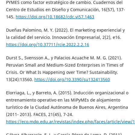
PYMES como factor estratégico de cambio. Cuadernos del
Centro de Estudios en Diseño y Comunicación, 16(57), 137-
145.
https://doi.org/10.18682/cdc.vi57.1463
Dueñas Palomino, M. Y. (2022). El marketing experiencial y
la calidad del servicio. Innovación Empresarial, 2(2), e16.
https://doi.org/10.37711/rcie.2022.2.2.16
Durst S., Svensson A., y Palacios Acuache M. M. G. (2021).
Peruvian Small and Medium-Sized Enterprises in Times of
Crisis. Or What Is Happening over Time? Sustainability.
13(24):13560.
https://doi.org/10.3390/su132413560
Elorriaga, L., y Barreto, A. (2015). Inducción organizacional o
entrenamiento operativo en las MiPyMEs de alojamiento
turístico de la Ciudad Autónoma de Buenos Aires, Argentina
(2011- 2013). FACES, 21(45), 7-24.
https://eco.mdp.edu.ar/revistas/index.php/faces/article/view/
Gálvez-Albarracín, E. J., y García-Pérez de Lema, D. (2011).