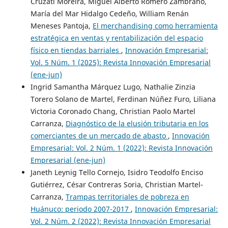
Cruzati Moreira, Miguel Alberto Romero Zambrano,
María del Mar Hidalgo Cedeño, William Renán
Meneses Pantoja,
El merchandising como herramienta
estratégica en ventas y rentabilización del espacio
físico en tiendas barriales
,
Innovación Empresarial:
Vol. 5 Núm. 1 (2025): Revista Innovación Empresarial
(ene-jun)
Ingrid Samantha Márquez Lugo, Nathalie Zinzia
Torero Solano de Martel, Ferdinan Núñez Furo, Liliana
Victoria Coronado Chang, Christian Paolo Martel
Carranza,
Diagnóstico de la elusión tributaria en los
comerciantes de un mercado de abasto
,
Innovación
Empresarial: Vol. 2 Núm. 1 (2022): Revista Innovación
Empresarial (ene-jun)
Janeth Leynig Tello Cornejo, Isidro Teodolfo Enciso
Gutiérrez, César Contreras Soria, Christian Martel-
Carranza,
Trampas territoriales de pobreza en
Huánuco: periodo 2007-2017
,
Innovación Empresarial:
Vol. 2 Núm. 2 (2022): Revista Innovación Empresarial