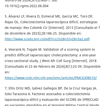
febrero de 2024];87(3):400-1. doi:
10.1016/j.rgmx.2022.06.004
5. Álvarez LF, Rivera D, Esmeral ME, García MC, Toro DF,
Rojas OL. Colecistectomía laparoscópica difícil, estrategias
de manejo. Rev Colomb Cir [Internet]. 2013 [Consultado el 7
de diciembre de 2023];28:186-25. Disponible en:
http://www.scielo.org.co/pdf/rcci/v28n3/v28n3a2.pdf
6. Veerank N, Togale M. Validation of a scoring system to
predict difficult laparoscopic cholecystectomy: a one-year
cross-sectional study. J West Afr Coll Surg [Internet]. 2018
[Consultado el 23 de febrero de 2024];8(1):23-39. Disponible
en:
https://www.ncbi.nlm.nih.gov/pmc/articles/PMC6398510/
7. Ellis Ortiz MD, Gálvez Gallegos BP, De la Cruz Vargas JA,
Soto Tarazona A. Factores asociados a colecistectomía
laparasocópica difícil y evaluación del SCORE de SPRECLAD
en pacientes atendidos en el Hospital Militar Central desde