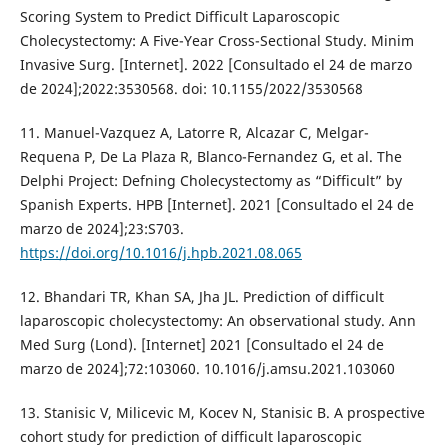
Scoring System to Predict Difficult Laparoscopic
Cholecystectomy: A Five-Year Cross-Sectional Study. Minim
Invasive Surg. [Internet]. 2022 [Consultado el 24 de marzo
de 2024];2022:3530568. doi: 10.1155/2022/3530568
11. Manuel-Vazquez A, Latorre R, Alcazar C, Melgar-
Requena P, De La Plaza R, Blanco-Fernandez G, et al. The
Delphi Project: Defning Cholecystectomy as “Difficult” by
Spanish Experts. HPB [Internet]. 2021 [Consultado el 24 de
marzo de 2024];23:S703.
https://doi.org/10.1016/j.hpb.2021.08.065
12. Bhandari TR, Khan SA, Jha JL. Prediction of difficult
laparoscopic cholecystectomy: An observational study. Ann
Med Surg (Lond). [Internet] 2021 [Consultado el 24 de
marzo de 2024];72:103060. 10.1016/j.amsu.2021.103060
13. Stanisic V, Milicevic M, Kocev N, Stanisic B. A prospective
cohort study for prediction of difficult laparoscopic