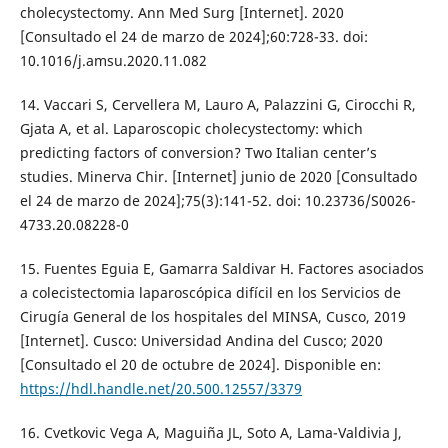
cholecystectomy. Ann Med Surg [Internet]. 2020
[Consultado el 24 de marzo de 2024];60:728-33. doi:
10.1016/j.amsu.2020.11.082
14. Vaccari S, Cervellera M, Lauro A, Palazzini G, Cirocchi R,
Gjata A, et al. Laparoscopic cholecystectomy: which
predicting factors of conversion? Two Italian center’s
studies. Minerva Chir. [Internet] junio de 2020 [Consultado
el 24 de marzo de 2024];75(3):141-52. doi: 10.23736/S0026-
4733.20.08228-0
15. Fuentes Eguia E, Gamarra Saldivar H. Factores asociados
a colecistectomia laparoscópica difícil en los Servicios de
Cirugía General de los hospitales del MINSA, Cusco, 2019
[Internet]. Cusco: Universidad Andina del Cusco; 2020
[Consultado el 20 de octubre de 2024]. Disponible en:
https://hdl.handle.net/20.500.12557/3379
16. Cvetkovic Vega A, Maguiña JL, Soto A, Lama-Valdivia J,