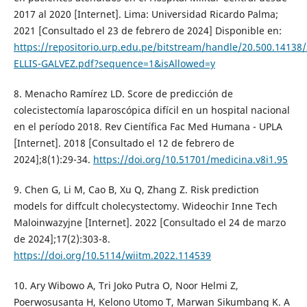
2017 al 2020 [Internet]. Lima: Universidad Ricardo Palma;
2021 [Consultado el 23 de febrero de 2024] Disponible en:
https://repositorio.urp.edu.pe/bitstream/handle/20.500.1413
ELLIS-GALVEZ.pdf?sequence=1&isAllowed=y
8. Menacho Ramírez LD. Score de predicción de
colecistectomía laparoscópica difícil en un hospital nacional
en el período 2018. Rev Científica Fac Med Humana - UPLA
[Internet]. 2018 [Consultado el 12 de febrero de
2024];8(1):29-34.
https://doi.org/10.51701/medicina.v8i1.95
9. Chen G, Li M, Cao B, Xu Q, Zhang Z. Risk prediction
models for diffcult cholecystectomy. Wideochir Inne Tech
Maloinwazyjne [Internet]. 2022 [Consultado el 24 de marzo
de 2024];17(2):303-8.
https://doi.org/10.5114/wiitm.2022.114539
10. Ary Wibowo A, Tri Joko Putra O, Noor Helmi Z,
Poerwosusanta H, Kelono Utomo T, Marwan Sikumbang K. A