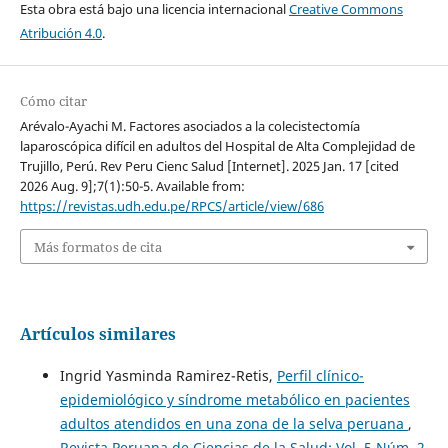
Esta obra está bajo una licencia internacional
Creative Commons
Atribución 4.0
.
Cómo citar
Arévalo-Ayachi M. Factores asociados a la colecistectomía
laparoscópica difícil en adultos del Hospital de Alta Complejidad de
Trujillo, Perú. Rev Peru Cienc Salud [Internet]. 2025 Jan. 17 [cited
2026 Aug. 9];7(1):50-5. Available from:
https://revistas.udh.edu.pe/RPCS/article/view/686
Más formatos de cita
Artículos similares
Ingrid Yasminda Ramirez-Retis,
Perfil clínico-
epidemiológico y síndrome metabólico en pacientes
adultos atendidos en una zona de la selva peruana
,
Revista Peruana de Ciencias de la Salud: Vol. 5 Núm. 2