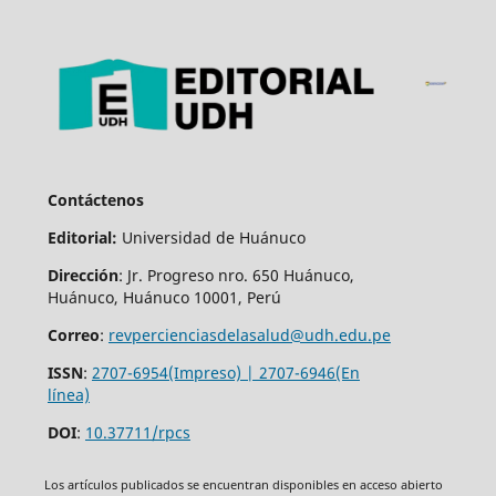
Contáctenos
Editorial:
Universidad de Huánuco
Dirección
: Jr. Progreso nro. 650 Huánuco,
Huánuco, Huánuco 10001, Perú
Correo
:
revpercienciasdelasalud@udh.edu.pe
ISSN
:
2707-6954(Impreso) | 2707-6946(En
línea)
DOI
:
10.37711/rpcs
Los artículos publicados se encuentran disponibles en acceso abierto