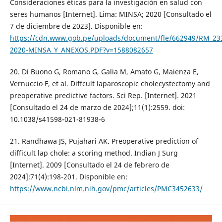
Consideraciones éticas para la investigación en salud con
seres humanos [Internet]. Lima: MINSA; 2020 [Consultado el
7 de diciembre de 2023]. Disponible en:
https://cdn.www.gob.pe/uploads/document/fle/662949/RM_23
2020-MINSA_Y_ANEXOS.PDF?v=1588082657
20. Di Buono G, Romano G, Galia M, Amato G, Maienza E,
Vernuccio F, et al. Diffcult laparoscopic cholecystectomy and
preoperative predictive factors. Sci Rep. [Internet]. 2021
[Consultado el 24 de marzo de 2024];11(1):2559. doi:
10.1038/s41598-021-81938-6
21. Randhawa JS, Pujahari AK. Preoperative prediction of
difficult lap chole: a scoring method. Indian J Surg
[Internet]. 2009 [Consultado el 24 de febrero de
2024];71(4):198-201. Disponible en:
https://www.ncbi.nlm.nih.gov/pmc/articles/PMC3452633/