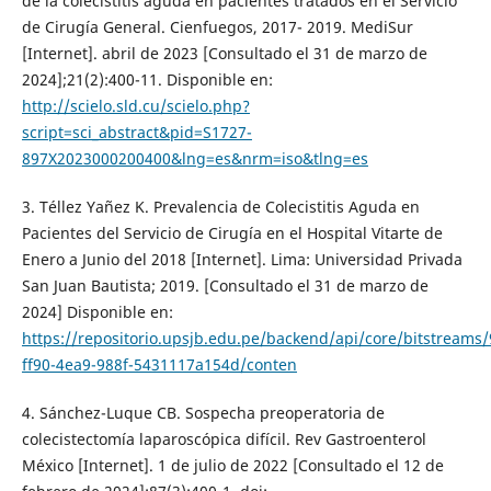
de la colecistitis aguda en pacientes tratados en el Servicio
de Cirugía General. Cienfuegos, 2017- 2019. MediSur
[Internet]. abril de 2023 [Consultado el 31 de marzo de
2024];21(2):400-11. Disponible en:
http://scielo.sld.cu/scielo.php?
script=sci_abstract&pid=S1727-
897X2023000200400&lng=es&nrm=iso&tlng=es
3. Téllez Yañez K. Prevalencia de Colecistitis Aguda en
Pacientes del Servicio de Cirugía en el Hospital Vitarte de
Enero a Junio del 2018 [Internet]. Lima: Universidad Privada
San Juan Bautista; 2019. [Consultado el 31 de marzo de
2024] Disponible en:
https://repositorio.upsjb.edu.pe/backend/api/core/bitstreams
ff90-4ea9-988f-5431117a154d/conten
4. Sánchez-Luque CB. Sospecha preoperatoria de
colecistectomía laparoscópica difícil. Rev Gastroenterol
México [Internet]. 1 de julio de 2022 [Consultado el 12 de