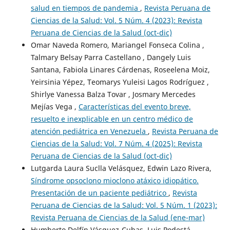
salud en tiempos de pandemia
,
Revista Peruana de
Ciencias de la Salud: Vol. 5 Núm. 4 (2023): Revista
Peruana de Ciencias de la Salud (oct-dic)
Omar Naveda Romero, Mariangel Fonseca Colina ,
Talmary Belsay Parra Castellano , Dangely Luis
Santana, Fabiola Linares Cárdenas, Roseelena Moiz,
Yeirsinia Yépez, Teomarys Yuleisi Lagos Rodríguez ,
Shirlye Vanessa Balza Tovar , Josmary Mercedes
Mejías Vega ,
Características del evento breve,
resuelto e inexplicable en un centro médico de
atención pediátrica en Venezuela
,
Revista Peruana de
Ciencias de la Salud: Vol. 7 Núm. 4 (2025): Revista
Peruana de Ciencias de la Salud (oct-dic)
Lutgarda Laura Suclla Velásquez, Edwin Lazo Rivera,
Síndrome opsoclono mioclono atáxico idiopático.
Presentación de un paciente pediátrico
,
Revista
Peruana de Ciencias de la Salud: Vol. 5 Núm. 1 (2023):
Revista Peruana de Ciencias de la Salud (ene-mar)
Humberto Delfín Vásquez-Cubas, Luis Podestá-