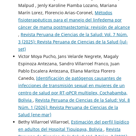
Malpud , Jenly Karoline Piamba Lozano, Mariana
Marín Lorez, Florencio Arias-Coronel,
Métodos
fisioterapéuticos para el manejo del linfedema por
cáncer de mama postmastectomía: revisión de alcance
,
Revista Peruana de Ciencias de la Salud: Vol. 7 Núm.
3 (2025): Revista Peruana de Ciencias de la Salud (jul-
set)
Victor Moya Pucho, Jans Velarde Negrete, Magaly
Espinoza Antezana, Sandro Villarroel Franco, Juan
Pablo Escalera Antezana, Eliana Maritza Florero
Canedo,
Identificación de patógenos causantes de
infecciones de transmisión sexual en mujeres de un
centro de salud por RT-qPCR multiplex, Cochabamba,
Bolivia
,
Revista Peruana de Ciencias de la Salud: Vol. 8
Núm. 1 (2026): Revista Peruana de Ciencias de la
Salud (ene-mar)
Bethy Villarroel Villarroel,
Estimación del perfil lipídico
en adultos del Hospital Tiquipaya, Bolivia
,
Revista