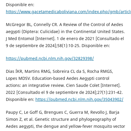
Disponible en:
https://www.gacetamedicaboliviana.com/index.php/gmb/articl
McGregor BL, Connelly CR. A Review of the Control of Aedes
aegypti (Diptera: Culicidae) in the Continental United States.
J Med Entomol [Internet]. 1 de enero de 2021 [Consultado el
9 de septiembre de 2024];58(1):10-25. Disponible en:
https://pubmed.ncbi.nlm.nih.gov/32829398/
Dias ÍKR, Martins RMG, Sobreira CL da S, Rocha RMGS,
Lopes MDSV. Education-based Aedes Aegypti control
actions: an integrative review. Cien Saude Colet [Internet].
2022 [Consultado el 9 de septiembre de 2024];27(1):231-42.
Disponible en:
https://pubmed.ncbi.nlm.nih.gov/35043902/
Paupy C, Le Goff G, Brengues C, Guerra M, Revollo J, Barja
Simon Z, et al. Genetic structure and phylogeography of
Aedes aegypti, the dengue and yellow-fever mosquito vector