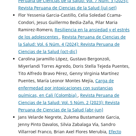
Peruana de Ciencias de la Salud: Vol. 7 Núm. 3 (2025):
Revista Peruana de Ciencias de la Salud (jul-set)
Flor Yessenia Garcia-Castillo, Celia Soledad Ccama-
Condori, Jesus Guillermo Bedia-Zaña, Pilar Maria
Ramirez-Romero,
Resiliencia en la ansiedad y el estrés
de los adolescentes
,
Revista Peruana de Ciencias de
la Salud: Vol. 6 Núm. 4 (2024): Revista Peruana de
Ciencias de la Salud (oct-dic)
Carolina Jaramillo López, Gustavo Bergonzoli,
Miyerlandi Torres Agredo, Doris Stella Tejeda Puentes,
Tito Alfredo Bravo Pérez, Genny Virginia Martínez
Puentes, María Leonor Montes Mejía,
Carga de
enfermedad por intoxicaciones con sustancias
químicas, en Cali (Colombia)
,
Revista Peruana de
Ciencias de la Salud: Vol. 5 Núm. 2 (2023): Revista
Peruana de Ciencias de la Salud (abr-jun)
Jans Velarde Negrete, Zulema Bustamante Garcia,
Jenny Pinto Davalos, Silvia Zabalaga Vía, Sandro
Villarroel Franco, Brian Axel Flores Merubia,
Efecto