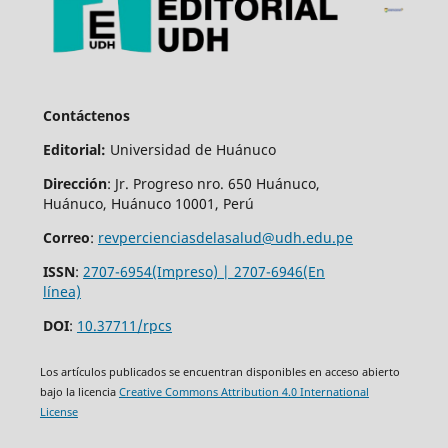
Contáctenos
Editorial:
Universidad de Huánuco
Dirección
: Jr. Progreso nro. 650 Huánuco,
Huánuco, Huánuco 10001, Perú
Correo
:
revpercienciasdelasalud@udh.edu.pe
ISSN
:
2707-6954(Impreso) | 2707-6946(En
línea)
DOI
:
10.37711/rpcs
Los artículos publicados se encuentran disponibles en acceso abierto
bajo la licencia
Creative Commons Attribution 4.0 International
License