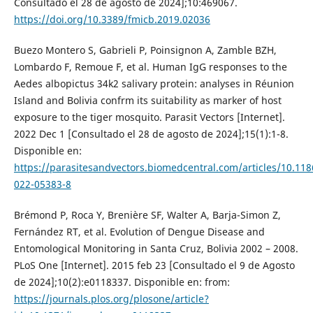
Consultado el 28 de agosto de 2024];10:469067.
https://doi.org/10.3389/fmicb.2019.02036
Buezo Montero S, Gabrieli P, Poinsignon A, Zamble BZH,
Lombardo F, Remoue F, et al. Human IgG responses to the
Aedes albopictus 34k2 salivary protein: analyses in Réunion
Island and Bolivia confrm its suitability as marker of host
exposure to the tiger mosquito. Parasit Vectors [Internet].
2022 Dec 1 [Consultado el 28 de agosto de 2024];15(1):1-8.
Disponible en:
https://parasitesandvectors.biomedcentral.com/articles/10.11
022-05383-8
Brémond P, Roca Y, Brenière SF, Walter A, Barja-Simon Z,
Fernández RT, et al. Evolution of Dengue Disease and
Entomological Monitoring in Santa Cruz, Bolivia 2002 – 2008.
PLoS One [Internet]. 2015 feb 23 [Consultado el 9 de Agosto
de 2024];10(2):e0118337. Disponible en: from:
https://journals.plos.org/plosone/article?