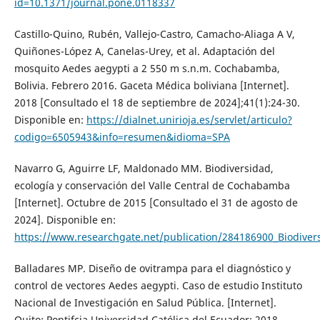
id=10.1371/journal.pone.0118337
Castillo-Quino, Rubén, Vallejo-Castro, Camacho-Aliaga A V,
Quiñones-López A, Canelas-Urey, et al. Adaptación del
mosquito Aedes aegypti a 2 550 m s.n.m. Cochabamba,
Bolivia. Febrero 2016. Gaceta Médica boliviana [Internet].
2018 [Consultado el 18 de septiembre de 2024];41(1):24-30.
Disponible en:
https://dialnet.unirioja.es/servlet/articulo?
codigo=6505943&info=resumen&idioma=SPA
Navarro G, Aguirre LF, Maldonado MM. Biodiversidad,
ecología y conservación del Valle Central de Cochabamba
[Internet]. Octubre de 2015 [Consultado el 31 de agosto de
2024]. Disponible en:
https://www.researchgate.net/publication/284186900_Biodiver
Balladares MP. Diseño de ovitrampa para el diagnóstico y
control de vectores Aedes aegypti. Caso de estudio Instituto
Nacional de Investigación en Salud Pública. [Internet].
Quito: Pontifcia Universidad Católica del Ecuador; 2018