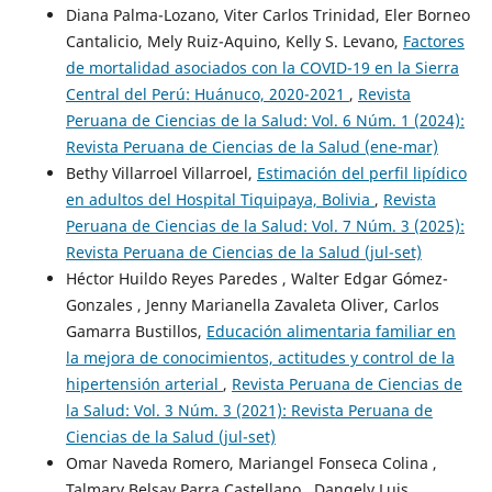
Diana Palma-Lozano, Viter Carlos Trinidad, Eler Borneo
Cantalicio, Mely Ruiz-Aquino, Kelly S. Levano,
Factores
de mortalidad asociados con la COVID-19 en la Sierra
Central del Perú: Huánuco, 2020-2021
,
Revista
Peruana de Ciencias de la Salud: Vol. 6 Núm. 1 (2024):
Revista Peruana de Ciencias de la Salud (ene-mar)
Bethy Villarroel Villarroel,
Estimación del perfil lipídico
en adultos del Hospital Tiquipaya, Bolivia
,
Revista
Peruana de Ciencias de la Salud: Vol. 7 Núm. 3 (2025):
Revista Peruana de Ciencias de la Salud (jul-set)
Héctor Huildo Reyes Paredes , Walter Edgar Gómez-
Gonzales , Jenny Marianella Zavaleta Oliver, Carlos
Gamarra Bustillos,
Educación alimentaria familiar en
la mejora de conocimientos, actitudes y control de la
hipertensión arterial
,
Revista Peruana de Ciencias de
la Salud: Vol. 3 Núm. 3 (2021): Revista Peruana de
Ciencias de la Salud (jul-set)
Omar Naveda Romero, Mariangel Fonseca Colina ,
Talmary Belsay Parra Castellano , Dangely Luis