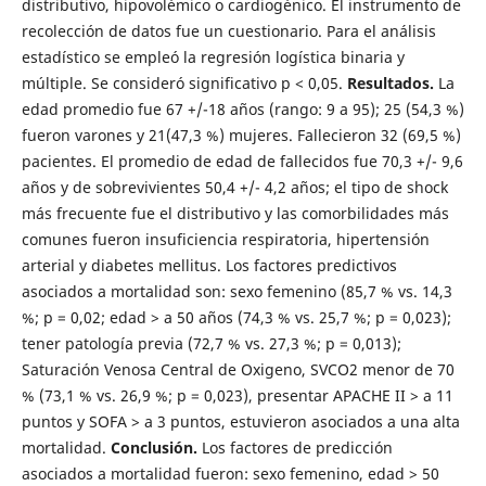
distributivo, hipovolémico o cardiogénico. El instrumento de
recolección de datos fue un cuestionario. Para el análisis
estadístico se empleó la regresión logística binaria y
múltiple. Se consideró significativo p < 0,05.
Resultados.
La
edad promedio fue 67 +/-18 años (rango: 9 a 95); 25 (54,3 %)
fueron varones y 21(47,3 %) mujeres. Fallecieron 32 (69,5 %)
pacientes. El promedio de edad de fallecidos fue 70,3 +/- 9,6
años y de sobrevivientes 50,4 +/- 4,2 años; el tipo de shock
más frecuente fue el distributivo y las comorbilidades más
comunes fueron insuficiencia respiratoria, hipertensión
arterial y diabetes mellitus. Los factores predictivos
asociados a mortalidad son: sexo femenino (85,7 % vs. 14,3
%; p = 0,02; edad > a 50 años (74,3 % vs. 25,7 %; p = 0,023);
tener patología previa (72,7 % vs. 27,3 %; p = 0,013);
Saturación Venosa Central de Oxigeno, SVCO2 menor de 70
% (73,1 % vs. 26,9 %; p = 0,023), presentar APACHE II > a 11
puntos y SOFA > a 3 puntos, estuvieron asociados a una alta
mortalidad.
Conclusión.
Los factores de predicción
asociados a mortalidad fueron: sexo femenino, edad > 50