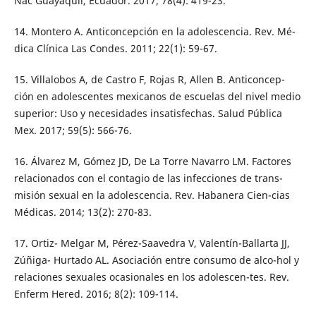
Nac Guayaquil, Ecuador. 2017; 78(4): 419-23.
14. Montero A. Anticoncepción en la adolescencia. Rev. Mé-
dica Clínica Las Condes. 2011; 22(1): 59-67.
15. Villalobos A, de Castro F, Rojas R, Allen B. Anticoncep-
ción en adolescentes mexicanos de escuelas del nivel medio
superior: Uso y necesidades insatisfechas. Salud Pública
Mex. 2017; 59(5): 566-76.
16. Álvarez M, Gómez JD, De La Torre Navarro LM. Factores
relacionados con el contagio de las infecciones de trans-
misión sexual en la adolescencia. Rev. Habanera Cien-cias
Médicas. 2014; 13(2): 270-83.
17. Ortiz- Melgar M, Pérez-Saavedra V, Valentín-Ballarta JJ,
Zúñiga- Hurtado AL. Asociación entre consumo de alco-hol y
relaciones sexuales ocasionales en los adolescen-tes. Rev.
Enferm Hered. 2016; 8(2): 109-114.