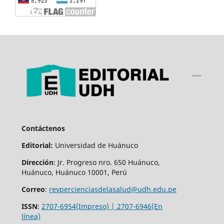
Contáctenos
Editorial:
Universidad de Huánuco
Dirección
: Jr. Progreso nro. 650 Huánuco,
Huánuco, Huánuco 10001, Perú
Correo
:
revpercienciasdelasalud@udh.edu.pe
ISSN
:
2707-6954(Impreso) | 2707-6946(En
línea)