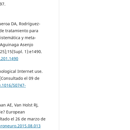
97.
ueroa DA, Rodríguez-
 de tratamiento para
sistemática y meta-
r Aguinaga Asenjo
25];15(Supl. 1):e1490.
.201.1490
hological Internet use.
[Consultado el 09 de
0.1016/S0747-
an AE, Van Holst RJ,
tide? European
ltado el 26 de marzo de
euroneuro.2015.08.013