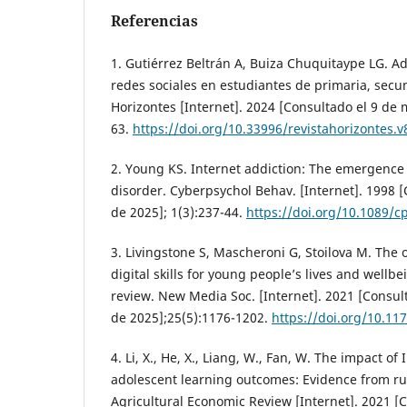
Referencias
1. Gutiérrez Beltrán A, Buiza Chuquitaype LG. Adi
redes sociales en estudiantes de primaria, secun
Horizontes [Internet]. 2024 [Consultado el 9 de 
63.
https://doi.org/10.33996/revistahorizontes.v
2. Young KS. Internet addiction: The emergence 
disorder. Cyberpsychol Behav. [Internet]. 1998 
de 2025]; 1(3):237-44.
https://doi.org/10.1089/c
3. Livingstone S, Mascheroni G, Stoilova M. The
digital skills for young people’s lives and wellb
review. New Media Soc. [Internet]. 2021 [Consul
de 2025];25(5):1176-1202.
https://doi.org/10.1
4. Li, X., He, X., Liang, W., Fan, W. The impact of
adolescent learning outcomes: Evidence from ru
Agricultural Economic Review [Internet]. 2021 [