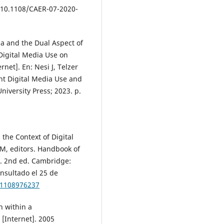
10.1108/CAER-07-2020-
dia and the Dual Aspect of
Digital Media Use on
net]. En: Nesi J, Telzer
nt Digital Media Use and
iversity Press; 2023. p.
 the Context of Digital
n M, editors. Handbook of
h. 2nd ed. Cambridge:
onsultado el 25 de
81108976237
n within a
 [Internet]. 2005