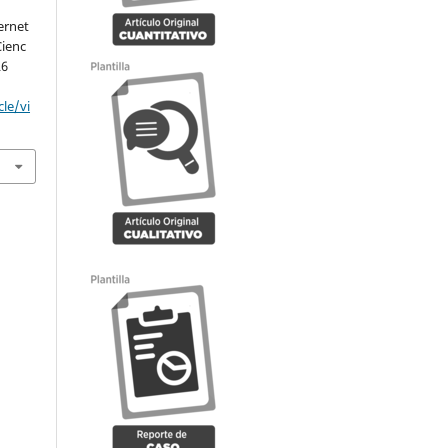
ernet
Cienc
26
le/vi