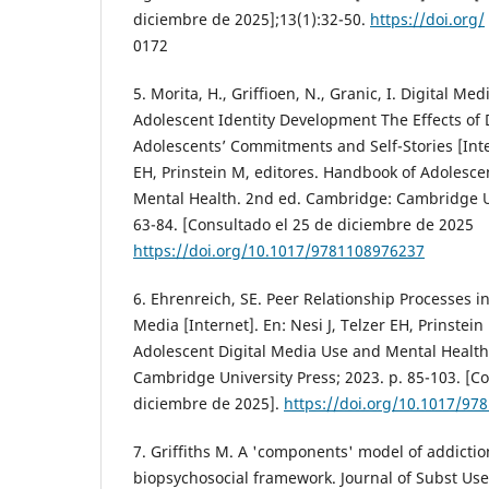
diciembre de 2025];13(1):32-50.
https://doi.org/
0172
5. Morita, H., Griffioen, N., Granic, I. Digital Me
Adolescent Identity Development The Effects of 
Adolescents’ Commitments and Self-Stories [Inter
EH, Prinstein M, editores. Handbook of Adolesce
Mental Health. 2nd ed. Cambridge: Cambridge Un
63-84. [Consultado el 25 de diciembre de 2025
https://doi.org/10.1017/9781108976237
6. Ehrenreich, SE. Peer Relationship Processes in
Media [Internet]. En: Nesi J, Telzer EH, Prinstei
Adolescent Digital Media Use and Mental Healt
Cambridge University Press; 2023. p. 85-103. [C
diciembre de 2025].
https://doi.org/10.1017/97
7. Griffiths M. A 'components' model of addictio
biopsychosocial framework. Journal of Subst Use