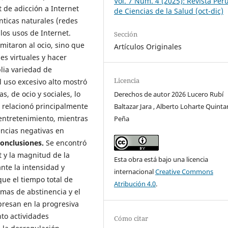
Vol. 7 Núm. 4 (2025): Revista Per
t de adicción a Internet
de Ciencias de la Salud (oct-dic)
nticas naturales (redes
los usos de Internet.
Sección
imitaron al ocio, sino que
Artículos Originales
es virtuales y hacer
plia variedad de
Licencia
l uso excesivo alto mostró
, de ocio y sociales, lo
Derechos de autor 2026 Lucero Rubí
e relacionó principalmente
Baltazar Jara , Alberto Loharte Quint
 entretenimiento, mientras
Peña
encias negativas en
onclusiones.
Se encontró
t y la magnitud de la
Esta obra está bajo una licencia
nte la intensidad y
internacional
Creative Commons
que el tiempo total de
Atribución 4.0
.
tomas de abstinencia y el
presan en la progresiva
nto actividades
Cómo citar