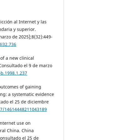
cción al Internet y las
daria y superior.
marzo de 2025];8(32):449-
8i32.736
of a new clinical
[Consultado el 9 de marzo
pb.1998.1.237
 outcomes of gaining
eing: a systematic evidence
tado el 25 de diciembre
177/14614448211043189
 Internet use on
ral China. China
Consultado el 25 de