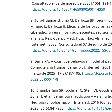
[Consultado el 09 de marzo de 2025];10(4):191-1
https://doi.org/10.1080/14659890500114359
8. Toro-Huamanchumo CJ, Barboza BK, León-Fig
Miñano E, Barboza JJ. Eficacia de los programas
ciberadicción en niños y adolescentes: revisión 
análisis. Rev. Cuerpo Med. Hosp. Nac. Almanzo
[Internet]. 2022 [Consultado el 07 de junio de 20
https://doi.org/10.35434/rcmhnaaa.2022.15Supl
9. Davis RA. A cognitive-behavioral model of pat
Computers in Human Behavior. [Internet]. 2001 
marzo de 2025];17(2):187-195.
https://doi.org/1
5632(00)00041-8
10. Chamberlain SR, Lochner C, Stein DJ, Goudria
Zohar J, et al. Behavioural addiction – A rising 
Neuropsychopharmacol. [Internet]. 2016 [Consu
2025];26(5):841-855.
https://doi.org/10.1016/j.