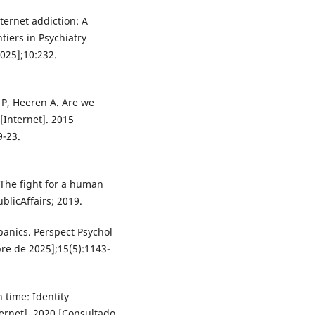
ternet addiction: A
tiers in Psychiatry
025];10:232.
 P, Heeren A. Are we
[Internet]. 2015
9-23.
: The fight for a human
blicAffairs; 2019.
panics. Perspect Psychol
bre de 2025];15(5):1143-
 time: Identity
ternet]. 2020 [Consultado