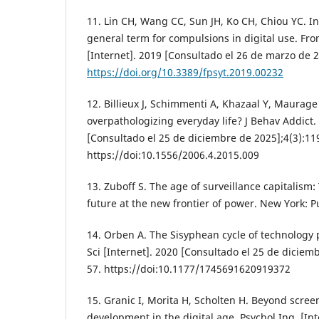
11. Lin CH, Wang CC, Sun JH, Ko CH, Chiou YC. In
general term for compulsions in digital use. Fron
[Internet]. 2019 [Consultado el 26 de marzo de 2
https://doi.org/10.3389/fpsyt.2019.00232
12. Billieux J, Schimmenti A, Khazaal Y, Maurage
overpathologizing everyday life? J Behav Addict. 
[Consultado el 25 de diciembre de 2025];4(3):11
https://doi:10.1556/2006.4.2015.009
13. Zuboff S. The age of surveillance capitalism
future at the new frontier of power. New York: Pu
14. Orben A. The Sisyphean cycle of technology 
Sci [Internet]. 2020 [Consultado el 25 de diciem
57. https://doi:10.1177/1745691620919372
15. Granic I, Morita H, Scholten H. Beyond screen
development in the digital age. Psychol Inq. [In