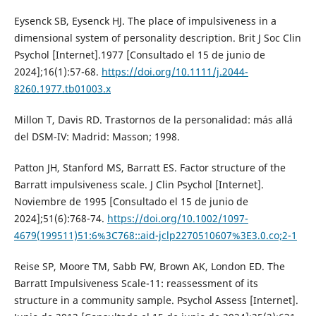
Eysenck SB, Eysenck HJ. The place of impulsiveness in a
dimensional system of personality description. Brit J Soc Clin
Psychol [Internet].1977 [Consultado el 15 de junio de
2024];16(1):57-68.
https://doi.org/10.1111/j.2044-
8260.1977.tb01003.x
Millon T, Davis RD. Trastornos de la personalidad: más allá
del DSM-IV: Madrid: Masson; 1998.
Patton JH, Stanford MS, Barratt ES. Factor structure of the
Barratt impulsiveness scale. J Clin Psychol [Internet].
Noviembre de 1995 [Consultado el 15 de junio de
2024];51(6):768-74.
https://doi.org/10.1002/1097-
4679(199511)51:6%3C768::aid-jclp2270510607%3E3.0.co;2-1
Reise SP, Moore TM, Sabb FW, Brown AK, London ED. The
Barratt Impulsiveness Scale-11: reassessment of its
structure in a community sample. Psychol Assess [Internet].