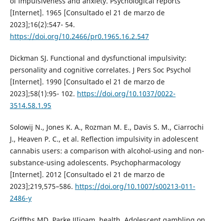
of impulsiveness and anxiety. Psychological reports
[Internet]. 1965 [Consultado el 21 de marzo de
2023];16(2):547- 54.
https://doi.org/10.2466/pr0.1965.16.2.547
Dickman SJ. Functional and dysfunctional impulsivity:
personality and cognitive correlates. J Pers Soc Psychol
[Internet]. 1990 [Consultado el 21 de marzo de
2023];58(1):95- 102.
https://doi.org/10.1037/0022-
3514.58.1.95
Solowij N., Jones K. A., Rozman M. E., Davis S. M., Ciarrochi
J., Heaven P. C., et al. Reflection impulsivity in adolescent
cannabis users: a comparison with alcohol-using and non-
substance-using adolescents. Psychopharmacology
[Internet]. 2012 [Consultado el 21 de marzo de
2023];219,575–586.
https://doi.org/10.1007/s00213-011-
2486-y
Griffths MD, Parke JJIjoam, health. Adolescent gambling on