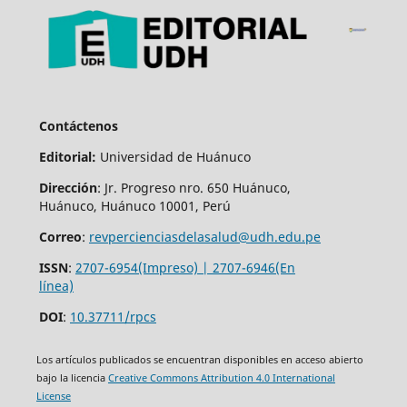
Contáctenos
Editorial:
Universidad de Huánuco
Dirección
: Jr. Progreso nro. 650 Huánuco,
Huánuco, Huánuco 10001, Perú
Correo
:
revpercienciasdelasalud@udh.edu.pe
ISSN
:
2707-6954(Impreso) | 2707-6946(En
línea)
DOI
:
10.37711/rpcs
Los artículos publicados se encuentran disponibles en acceso abierto
bajo la licencia
Creative Commons Attribution 4.0 International
License