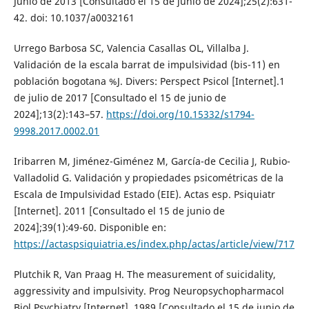
Junio de 2013 [Consultado el 15 de junio de 2024];25(2):631-
42. doi: 10.1037/a0032161
Urrego Barbosa SC, Valencia Casallas OL, Villalba J.
Validación de la escala barrat de impulsividad (bis-11) en
población bogotana %J. Divers: Perspect Psicol [Internet].1
de julio de 2017 [Consultado el 15 de junio de
2024];13(2):143–57.
https://doi.org/10.15332/s1794-
9998.2017.0002.01
Iribarren M, Jiménez-Giménez M, García-de Cecilia J, Rubio-
Valladolid G. Validación y propiedades psicométricas de la
Escala de Impulsividad Estado (EIE). Actas esp. Psiquiatr
[Internet]. 2011 [Consultado el 15 de junio de
2024];39(1):49-60. Disponible en:
https://actaspsiquiatria.es/index.php/actas/article/view/717
Plutchik R, Van Praag H. The measurement of suicidality,
aggressivity and impulsivity. Prog Neuropsychopharmacol
Biol Psychiatry [Internet]. 1989 [Consultado el 15 de junio de