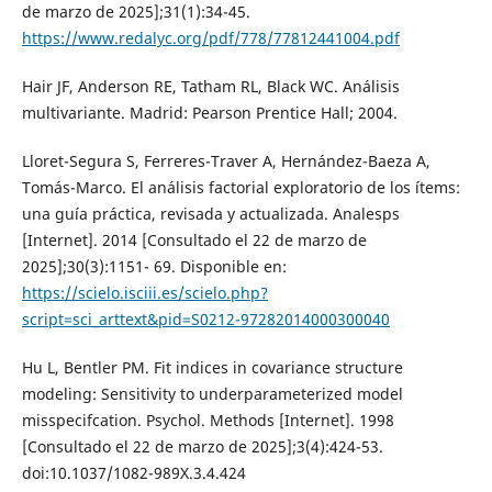
de marzo de 2025];31(1):34-45.
https://www.redalyc.org/pdf/778/77812441004.pdf
Hair JF, Anderson RE, Tatham RL, Black WC. Análisis
multivariante. Madrid: Pearson Prentice Hall; 2004.
Lloret-Segura S, Ferreres-Traver A, Hernández-Baeza A,
Tomás-Marco. El análisis factorial exploratorio de los ítems:
una guía práctica, revisada y actualizada. Analesps
[Internet]. 2014 [Consultado el 22 de marzo de
2025];30(3):1151- 69. Disponible en:
https://scielo.isciii.es/scielo.php?
script=sci_arttext&pid=S0212-97282014000300040
Hu L, Bentler PM. Fit indices in covariance structure
modeling: Sensitivity to underparameterized model
misspecifcation. Psychol. Methods [Internet]. 1998
[Consultado el 22 de marzo de 2025];3(4):424-53.
doi:10.1037/1082-989X.3.4.424