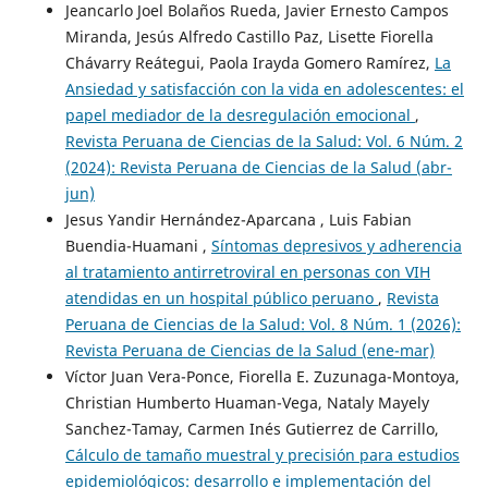
Jeancarlo Joel Bolaños Rueda, Javier Ernesto Campos
Miranda, Jesús Alfredo Castillo Paz, Lisette Fiorella
Chávarry Reátegui, Paola Irayda Gomero Ramírez,
La
Ansiedad y satisfacción con la vida en adolescentes: el
papel mediador de la desregulación emocional
,
Revista Peruana de Ciencias de la Salud: Vol. 6 Núm. 2
(2024): Revista Peruana de Ciencias de la Salud (abr-
jun)
Jesus Yandir Hernández-Aparcana , Luis Fabian
Buendia-Huamani ,
Síntomas depresivos y adherencia
al tratamiento antirretroviral en personas con VIH
atendidas en un hospital público peruano
,
Revista
Peruana de Ciencias de la Salud: Vol. 8 Núm. 1 (2026):
Revista Peruana de Ciencias de la Salud (ene-mar)
Víctor Juan Vera-Ponce, Fiorella E. Zuzunaga-Montoya,
Christian Humberto Huaman-Vega, Nataly Mayely
Sanchez-Tamay, Carmen Inés Gutierrez de Carrillo,
Cálculo de tamaño muestral y precisión para estudios
epidemiológicos: desarrollo e implementación del