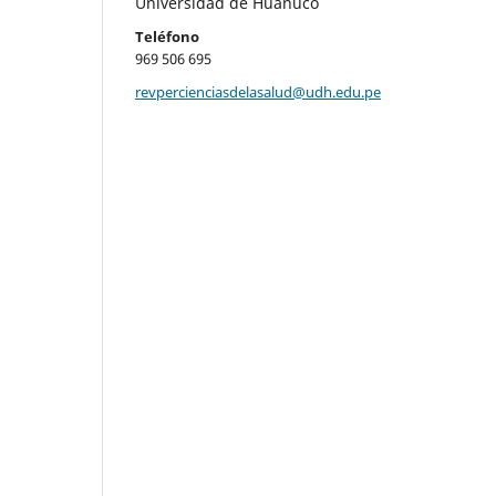
Universidad de Huánuco
Teléfono
969 506 695
revpercienciasdelasalud@udh.edu.pe