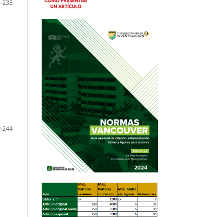
-238
-244