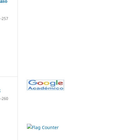
caso
-257
2
-260