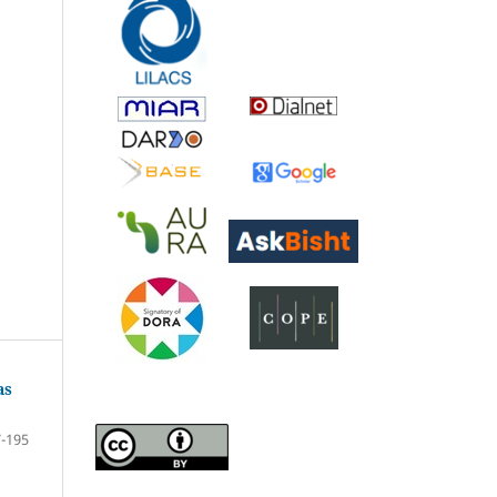
as
-195