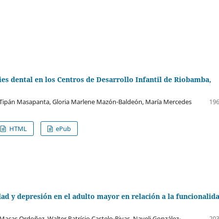
ies dental en los Centros de Desarrollo Infantil de Riobamba,
 Tipán Masapanta, Gloria Marlene Mazón-Baldeón, María Mercedes
196
HTML
ePub
dad y depresión en el adulto mayor en relación a la funcionalid
 Macas Ordoñez, Walter Patrício Castelo-Rivas, Nayeli González-
203