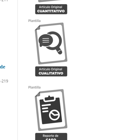
 de
-219