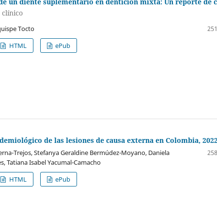
e un diente suplementario en dentición mixta: Un reporte de 
 clínico
uispe Tocto
251
HTML
ePub
demiológico de las lesiones de causa externa en Colombia, 202
erna-Trejos, Stefanya Geraldine Bermúdez-Moyano, Daniela
258
s, Tatiana Isabel Yacumal-Camacho
HTML
ePub