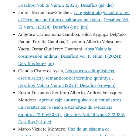
Desafíos: Vol. 16 Núm. 2 (2025): Desafíos (jul-dic)
Janina Moquillaza-Sánchez,
La epistemología cultural en
el Perú: por un futuro cualitativo holístico
,
Desafíos: Vol.
15 Núm. 1 (2024): Desafíos (ene-jun)
Angelica Carhuapoma Gamboa, Hilda Ayquipa Delgado,
Raquel Peralta Gamboa, Cayetano Alberto Velásquez
Yucra, Oscar Gutiérrez Huamaní,
Abya Yala y la
cosmovisión andina
,
Desafíos: Vol. 15 Núm. 1 (2024):
Desafíos (ene-jun)
Claudia Cisneros Ayala,
Los procesos lingüísticos,
escriturales y semánticos del término quniraya
,
Desafíos: Vol. 15 Núm. 1 (2024): Desafíos (ene-jun)
Edson Fernando Zenteno Alberto, Andrea Velasquez
Mendoza,
Aprendizaje autorregulado en estudiantes
universitarios: revisión sistemática de evidencia
empírica (2015-2025)
,
Desafíos: Vol. 16 Núm. 2 (2025):
Desafíos (jul-dic)
Marco Vizuete Montero,
Uso de un sistema de