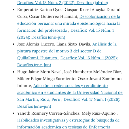
Desafíos: Vol. 13 Núm. 2 (2022): Desafíos (jul-dic)
Emperatriz Karina Oyola Gaspar, Krisel Anayka Durand
Cuba, Oscar Gutiérrez Huamaní,
Descolonización de la
educación peruana: una mirada epistemológica hacia la
formación del profesorado
,
Desafíos: Vol. 15 Núm. 1
(2024): Desafíos (ene-jun)
Jose Alomia-Lucero, Liana Sixto-Dávila,
Análisis de la
pintura rupestre del motivo 3 del sector D de
QuillaRumi, Huánuco
,
Desafíos: Vol. 16 Núm. 1 (2025):
Desafíos (ene-jun)
Hugo Jaime Mera Naval, José Humberto Meléndez Díaz,
Milder Edgar Minga Sarmiento, Oscar Jovani Zambrano
Infante,
Adicción a redes sociales y rendimiento
académico en estudiantes de la Universidad Nacional de
San Martín, Rioja, Perú
,
Desafíos: Vol. 17 Núm. 1 (2026):
Desafíos (ene-jun)
Yaneth Rosmery Correa-Sánchez, Mely Ruiz-Aquino ,
Habilidades investigativas y estrategias de búsqueda de
información académica en tesistas de Enfermería
,