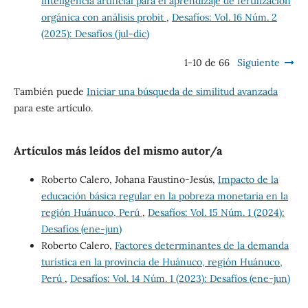
inteligencia artificial para el aprendizaje de fertilización
orgánica con análisis probit
,
Desafíos: Vol. 16 Núm. 2
(2025): Desafíos (jul-dic)
1-10 de 66
Siguiente
También puede
Iniciar una búsqueda de similitud avanzada
para este artículo.
Artículos más leídos del mismo autor/a
Roberto Calero, Johana Faustino-Jesús,
Impacto de la
educación básica regular en la pobreza monetaria en la
región Huánuco, Perú
,
Desafíos: Vol. 15 Núm. 1 (2024):
Desafíos (ene-jun)
Roberto Calero,
Factores determinantes de la demanda
turística en la provincia de Huánuco, región Huánuco,
Perú
,
Desafíos: Vol. 14 Núm. 1 (2023): Desafíos (ene-jun)