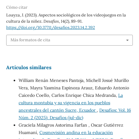
Cómo citar
Loayza, J. (2023). Aspectos sociológicos de los videojuegos en la
cultura de la niñez.
Desafíos
,
14
(2), 89-91.
https://doi.org/10.37711/desafios.2023.14.2.392
Más formatos de cita
Artículos similares
William Renán Meneses Pantoja, Michell Josué Murillo
Vera, Mayra Yasmina Espinoza Arauz, Eduardo Antonio
Caicedo Coello, Carlos Enrique Chica Medranda,
La
cultura montubia y su vigencia en los pueblos
ancestrales del cantón Sucre, Ecuador
,
Desafíos: Vol. 16
Núm. 2 (2025): Desafíos (jul-dic)
Graciela Milagros Astorima Farfan , Oscar Gutiérrez
Huamaní,
Cosmovisión andina en la educación