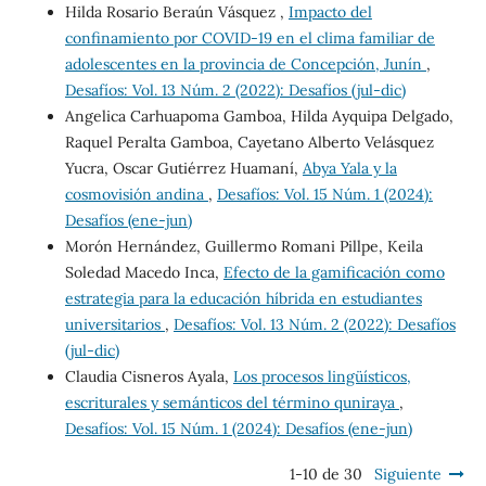
Hilda Rosario Beraún Vásquez ,
Impacto del
confinamiento por COVID-19 en el clima familiar de
adolescentes en la provincia de Concepción, Junín
,
Desafíos: Vol. 13 Núm. 2 (2022): Desafíos (jul-dic)
Angelica Carhuapoma Gamboa, Hilda Ayquipa Delgado,
Raquel Peralta Gamboa, Cayetano Alberto Velásquez
Yucra, Oscar Gutiérrez Huamaní,
Abya Yala y la
cosmovisión andina
,
Desafíos: Vol. 15 Núm. 1 (2024):
Desafíos (ene-jun)
Morón Hernández, Guillermo Romani Pillpe, Keila
Soledad Macedo Inca,
Efecto de la gamificación como
estrategia para la educación híbrida en estudiantes
universitarios
,
Desafíos: Vol. 13 Núm. 2 (2022): Desafíos
(jul-dic)
Claudia Cisneros Ayala,
Los procesos lingüísticos,
escriturales y semánticos del término quniraya
,
Desafíos: Vol. 15 Núm. 1 (2024): Desafíos (ene-jun)
1-10 de 30
Siguiente