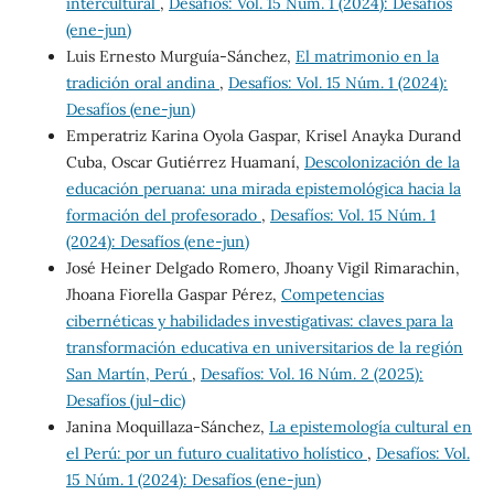
intercultural
,
Desafíos: Vol. 15 Núm. 1 (2024): Desafíos
(ene-jun)
Luis Ernesto Murguía-Sánchez,
El matrimonio en la
tradición oral andina
,
Desafíos: Vol. 15 Núm. 1 (2024):
Desafíos (ene-jun)
Emperatriz Karina Oyola Gaspar, Krisel Anayka Durand
Cuba, Oscar Gutiérrez Huamaní,
Descolonización de la
educación peruana: una mirada epistemológica hacia la
formación del profesorado
,
Desafíos: Vol. 15 Núm. 1
(2024): Desafíos (ene-jun)
José Heiner Delgado Romero, Jhoany Vigil Rimarachin,
Jhoana Fiorella Gaspar Pérez,
Competencias
cibernéticas y habilidades investigativas: claves para la
transformación educativa en universitarios de la región
San Martín, Perú
,
Desafíos: Vol. 16 Núm. 2 (2025):
Desafíos (jul-dic)
Janina Moquillaza-Sánchez,
La epistemología cultural en
el Perú: por un futuro cualitativo holístico
,
Desafíos: Vol.
15 Núm. 1 (2024): Desafíos (ene-jun)