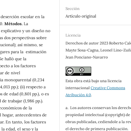
Sección
Artículo original
 deserción escolar en la
20.
Métodos.
La
 explicativo y un diseño no
Licencia
s dos perspectivas sobre
Derechos de autor 2023 Roberto Cal
tucional); así mismo, se
Mayte Sosa-Cagna, Leonel Lino-Zuñi
ogares para la estimación
Jean Ponciano-Navarro
Se halló que la
pecto a los factores
ar de nivel
lia monoparental (0,234
Esta obra está bajo una licencia
,013 pp.); (ii) respecto a
internacional
Creative Commons
s de edad (0,801 pp.), o es
Atribución 4.0
.
de trabajar (1,986 pp.).
oeconómicos de la
a. Los autores conservan los derech
el hogar, antecedentes de
propiedad intelectual (copyright) de 
ar. En tanto, los factores
obras publicadas, cediendole a la rev
la edad, el sexo y la
el derecho de primera publicación.