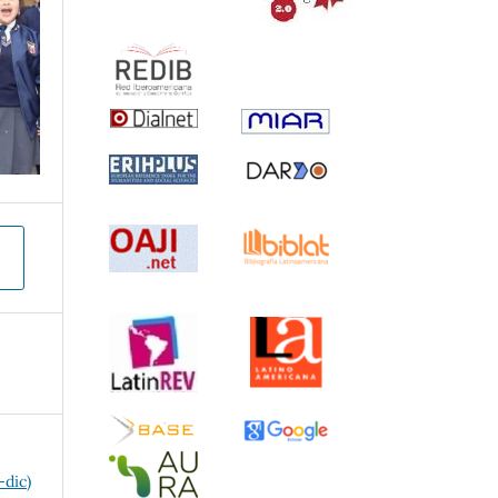
-dic)