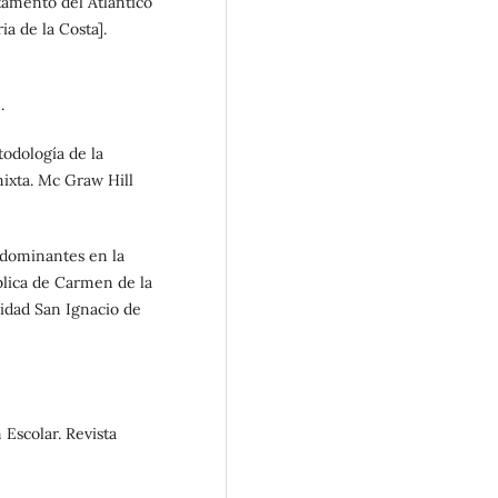
tamento del Atlántico
ia de la Costa].
.
odología de la
 mixta. Mc Graw Hill
redominantes en la
blica de Carmen de la
idad San Ignacio de
 Escolar. Revista