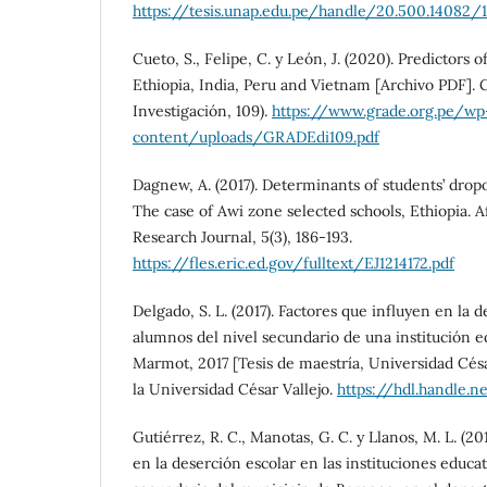
https://tesis.unap.edu.pe/handle/20.500.14082/1
Cueto, S., Felipe, C. y León, J. (2020). Predictors 
Ethiopia, India, Peru and Vietnam [Archivo PDF]
Investigación, 109).
https://www.grade.org.pe/wp
content/uploads/GRADEdi109.pdf
Dagnew, A. (2017). Determinants of students’ dropo
The case of Awi zone selected schools, Ethiopia. A
Research Journal, 5(3), 186-193.
https://fles.eric.ed.gov/fulltext/EJ1214172.pdf
Delgado, S. L. (2017). Factores que influyen en la d
alumnos del nivel secundario de una institución ed
Marmot, 2017 [Tesis de maestría, Universidad César
la Universidad César Vallejo.
https://hdl.handle.
Gutiérrez, R. C., Manotas, G. C. y Llanos, M. L. (20
en la deserción escolar en las instituciones educat