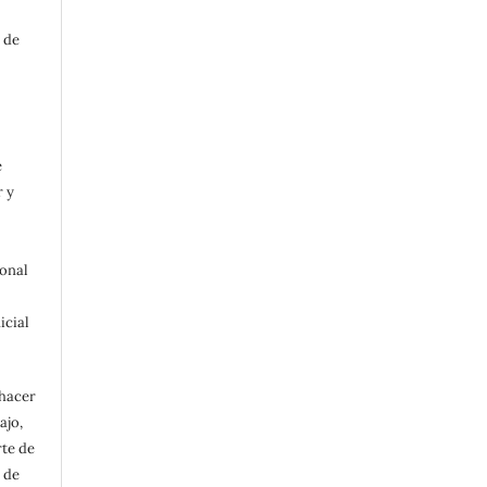
 de
e
r y
ional
icial
 hacer
ajo,
rte de
 de