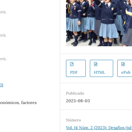
erú.
erú.
erú.
PDF
HTML
ePub
01
Publicado
2023-08-03
conómicos, factores
Número
Vol. 14 Núm. 2 (2023): Desafíos (jul