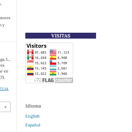
,
utores
o y
VISITAS
a, L.,
res
ar en
(2),
3.14.
Idioma
English
Español