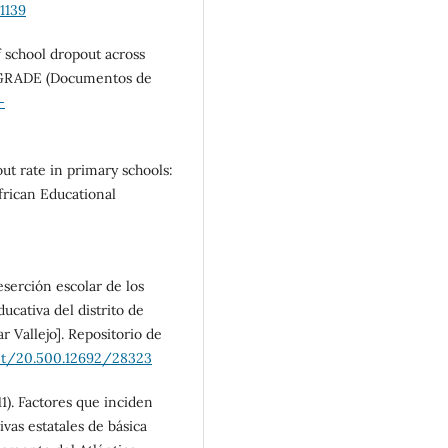
1139
of school dropout across
. GRADE (Documentos de
-
ut rate in primary schools:
frican Educational
eserción escolar de los
ucativa del distrito de
 Vallejo]. Repositorio de
net/20.500.12692/28323
11). Factores que inciden
ivas estatales de básica