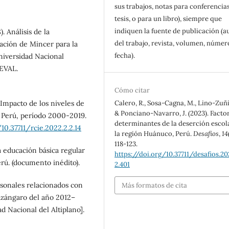
sus trabajos, notas para conferencias
tesis, o para un libro), siempre que
indiquen la fuente de publicación (a
). Análisis de la
del trabajo, revista, volumen, númer
uación de Mincer para la
fecha).
niversidad Nacional
HEVAL.
Cómo citar
. Impacto de los niveles de
Calero, R., Sosa-Cagna, M., Lino-Zuñig
& Ponciano-Navarro, J. (2023). Facto
 Perú, período 2000-2019.
determinantes de la deserción escol
10.37711/rcie.2022.2.2.14
la región Huánuco, Perú.
Desafíos
,
14
118-123.
la educación básica regular
https://doi.org/10.37711/desafios.202
rú. (documento inédito).
2.401
rsonales relacionados con
Más formatos de cita
 Azángaro del año 2012–
d Nacional del Altiplano].