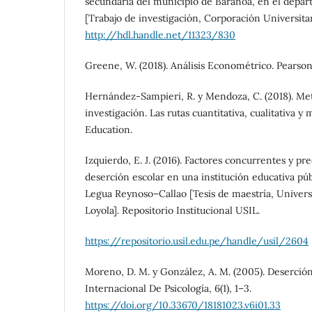
secundaria del municipio de Baranoa, en el depar
[Trabajo de investigación, Corporación Universitar
http://hdl.handle.net/11323/830
Greene, W. (2018). Análisis Econométrico. Pearson
Hernández-Sampieri, R. y Mendoza, C. (2018). Met
investigación. Las rutas cuantitativa, cualitativa y
Education.
Izquierdo, E. J. (2016). Factores concurrentes y p
deserción escolar en una institución educativa pú
Legua Reynoso–Callao [Tesis de maestría, Univers
Loyola]. Repositorio Institucional USIL.
https://repositorio.usil.edu.pe/handle/usil/2604
Moreno, D. M. y González, A. M. (2005). Deserción
Internacional De Psicología, 6(1), 1–3.
https://doi.org/10.33670/18181023.v6i01.33