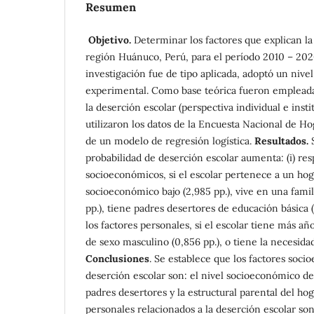
Resumen
Objetivo.
Determinar los factores que explican la
región Huánuco, Perú, para el período 2010 – 20
investigación fue de tipo aplicada, adoptó un nivel
experimental. Como base teórica fueron empleada
la deserción escolar (perspectiva individual e insti
utilizaron los datos de la Encuesta Nacional de H
de un modelo de regresión logística.
Resultados.
probabilidad de deserción escolar aumenta: (i) res
socioeconómicos, si el escolar pertenece a un hog
socioeconómico bajo (2,985 pp.), vive en una fami
pp.), tiene padres desertores de educación básica (4
los factores personales, si el escolar tiene más año
de sexo masculino (0,856 pp.), o tiene la necesidad 
Conclusiones
. Se establece que los factores soci
deserción escolar son: el nivel socioeconómico d
padres desertores y la estructural parental del hog
personales relacionados a la deserción escolar son 