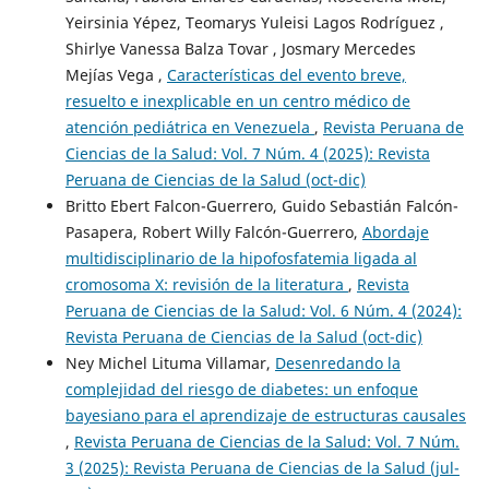
Yeirsinia Yépez, Teomarys Yuleisi Lagos Rodríguez ,
Shirlye Vanessa Balza Tovar , Josmary Mercedes
Mejías Vega ,
Características del evento breve,
resuelto e inexplicable en un centro médico de
atención pediátrica en Venezuela
,
Revista Peruana de
Ciencias de la Salud: Vol. 7 Núm. 4 (2025): Revista
Peruana de Ciencias de la Salud (oct-dic)
Britto Ebert Falcon-Guerrero, Guido Sebastián Falcón-
Pasapera, Robert Willy Falcón-Guerrero,
Abordaje
multidisciplinario de la hipofosfatemia ligada al
cromosoma X: revisión de la literatura
,
Revista
Peruana de Ciencias de la Salud: Vol. 6 Núm. 4 (2024):
Revista Peruana de Ciencias de la Salud (oct-dic)
Ney Michel Lituma Villamar,
Desenredando la
complejidad del riesgo de diabetes: un enfoque
bayesiano para el aprendizaje de estructuras causales
,
Revista Peruana de Ciencias de la Salud: Vol. 7 Núm.
3 (2025): Revista Peruana de Ciencias de la Salud (jul-