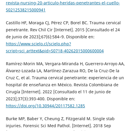
revista-nursing-20-articulo-heridas-penetrantes-el-cuello-
S0212538215000941
Castillo HF, Moraga CJ, Pérez CP, Borel BC. Trauma cervical
penetrante. Rev Chil Cir [Internet]. 2015 [Consultado el 24
de junio de 2023];67(6):584–9. Disponible en:
https://www.scielo.cl/scielo.php?
script=sci_arttext&pid=S0718-40262015000600004
Ramírez-Morin MA, Vergara-Miranda H, Guerrero-Arroyo AA,
Álvarez-Lozada LA, Martínez-Zarazua RO, De la Cruz-De la
Cruz C, et al. Trauma cervical penetrante: experiencia de un
hospital de enseñanza en México. Revista Colombiana de
Cirugía [Internet]. 2022 [Consultado el 11 de junio de
2023];37(3):393-400. Disponible en:
https://doi.org/10.30944/20117582.1285
Burke MP, Baber Y, Cheung Z, Fitzgerald M. Single stab
injuries. Forensic Sci Med Pathol. [Internet]. 2018 Sep