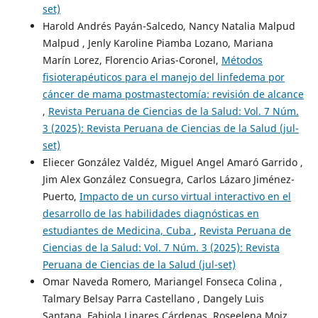
set)
Harold Andrés Payán-Salcedo, Nancy Natalia Malpud
Malpud , Jenly Karoline Piamba Lozano, Mariana
Marín Lorez, Florencio Arias-Coronel,
Métodos
fisioterapéuticos para el manejo del linfedema por
cáncer de mama postmastectomía: revisión de alcance
,
Revista Peruana de Ciencias de la Salud: Vol. 7 Núm.
3 (2025): Revista Peruana de Ciencias de la Salud (jul-
set)
Eliecer González Valdéz, Miguel Angel Amaró Garrido ,
Jim Alex González Consuegra, Carlos Lázaro Jiménez-
Puerto,
Impacto de un curso virtual interactivo en el
desarrollo de las habilidades diagnósticas en
estudiantes de Medicina, Cuba
,
Revista Peruana de
Ciencias de la Salud: Vol. 7 Núm. 3 (2025): Revista
Peruana de Ciencias de la Salud (jul-set)
Omar Naveda Romero, Mariangel Fonseca Colina ,
Talmary Belsay Parra Castellano , Dangely Luis
Santana, Fabiola Linares Cárdenas, Roseelena Moiz,