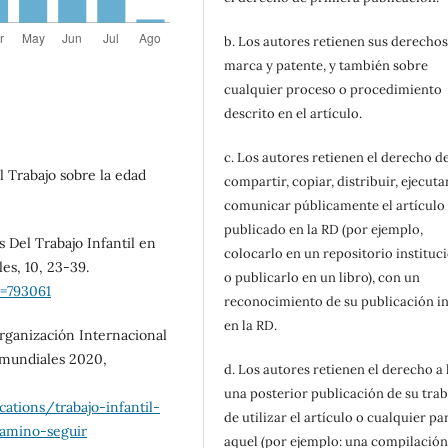
b. Los autores retienen sus derechos
marca y patente, y también sobre
cualquier proceso o procedimiento
descrito en el artículo.
c. Los autores retienen el derecho d
 Trabajo sobre la edad
compartir, copiar, distribuir, ejecuta
comunicar públicamente el artículo
publicado en la RD (por ejemplo,
s Del Trabajo Infantil en
colocarlo en un repositorio instituc
les, 10, 23-39.
o publicarlo en un libro), con un
o=793061
reconocimiento de su publicación in
en la RD.
Organización Internacional
s mundiales 2020,
d. Los autores retienen el derecho a
una posterior publicación de su trab
ations/trabajo-infantil-
de utilizar el artículo o cualquier pa
camino-seguir
aquel (por ejemplo: una compilación