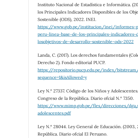
Instituto Nacional de Estadística e Informática. (2
los Principales Indicadores Disponibles de los Obj
Sostenible (ODS), 2022. INEI.
https://www.gob.pe/institucion/inei/informes-
peru-linea-base-de-los-principales-indicadores-
losobjetivos-de-desarrollo-sostenible-ods-2022
Landa, C. (2017). Los derechos fundamentales (Col
Derecho 2). Fondo editorial PUCP.
https://repositorio.pucp.edu.pe/index/bitstr
sequence=1&isAllowed=y
Ley N.º 27337. Código de los Niños y Adolescentes.
Congreso de la República. Diario ofcial N.º 7350.
https://www.mimp.gob.pe/fles/direcciones/dga
adolescentes.pdf
Ley N.º 28044. Ley General de Educación. (2003, 2
República. Diario ofcial El Peruano.