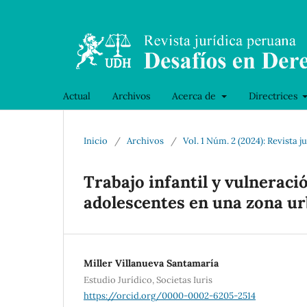
Actual
Archivos
Acerca de
Directrices
Inicio
/
Archivos
/
Vol. 1 Núm. 2 (2024): Revista
Trabajo infantil y vulneraci
adolescentes en una zona u
Miller Villanueva Santamaría
Estudio Jurídico, Societas Iuris
https://orcid.org/0000-0002-6205-2514