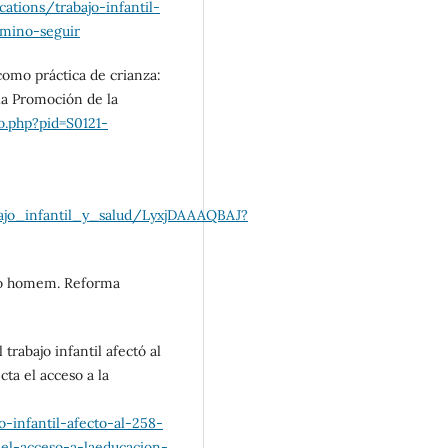
ations/trabajo-infantil-
amino-seguir
l como práctica de crianza:
la Promoción de la
lo.php?pid=S0121-
ajo_infantil_y_salud/LyxjDAAAQBAJ?
s do homem. Reforma
trabajo infantil afectó al
cta el acceso a la
-infantil-afecto-al-258-
el-acceso-a-laeducacion-