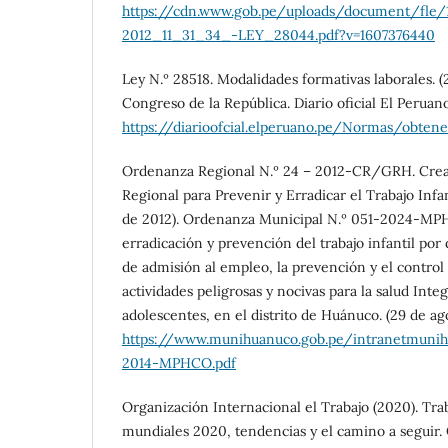
https://cdn.www.gob.pe/uploads/document/fle
2012_11_31_34_-LEY_28044.pdf?v=1607376440
Ley N.º 28518. Modalidades formativas laborales. 
Congreso de la República. Diario oficial El Peruano
https://diarioofcial.elperuano.pe/Normas/obt
Ordenanza Regional N.º 24 – 2012-CR/GRH. Crear
Regional para Prevenir y Erradicar el Trabajo Infa
de 2012). Ordenanza Municipal N.º 051-2024-MPH
erradicación y prevención del trabajo infantil por
de admisión al empleo, la prevención y el control 
actividades peligrosas y nocivas para la salud Integ
adolescentes, en el distrito de Huánuco. (29 de ag
https://www.munihuanuco.gob.pe/intranetm
2014-MPHCO.pdf
Organización Internacional el Trabajo (2020). Trab
mundiales 2020, tendencias y el camino a seguir. 