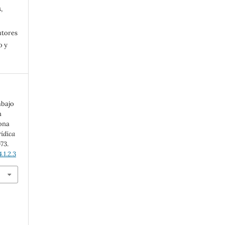
,
utores
o y
abajo
n
zona
rídica
-73.
.1.2.3