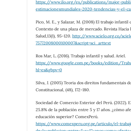
https://www.ilo.org/es/publications/major-public
estimacionesmundiales-2020-tendencias-y-el-c
Pico, M. E., y Salazar, M. (2008) El trabajo infanti
Contexto de una plaza de mercado. Revista Hacia 
Salud,13(1), 95-120.
http://www.scielo.org.co/scie
75772008000100007&script=sci_arttext
Ros Mar, L. (2016). Trabajo infantil y salud. Ariel.
https://www.google.com.pe/books/edition/Trab
hl=es&gbpv=0
Silva, J. (2005) Teoria dos direitos fundamentai
Constitucional, (48), 172-180.
Sociedad de Comercio Exterior del Perú. (2022). El 
25.8% de la población entre 5 y 17 años. ¿cómo afe
educación superior? ComexPerú.
https://www.comexperu.org.pe/articulo/el-trabajo
de-la-poblacion-entre-5-y-17-anos-como-afecta-