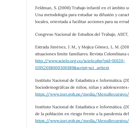
Feldman, S. (2000) Trabajo infantil en el ámbito 
Una metodología para estudiar su difusión y carac
locales, orientada a facilitar acciones para su erra
Congreso Nacional de Estudios del Trabajo, ASET,
Estrada Jiménez, J. M., y Mojica Gómez, L. M. (2018
situaciones límite familiares. Revista Colombiana d
http://www.scielo.org.co/scielo.php?pid=S0120-
159X2018000300189&script=sci_arttext
Instituto Nacional de Estadística e Informática. (20
Sociodemográfcas de niños, niñas y adolescentes q
https://www.inei.gob.pe/media/MenuRecursivo/p
Instituto Nacional de Estadística e Informática. (
de la población en riesgo frente a la pandemia de
https://www.inei.gob.pe/media/MenuRecursivo/pu