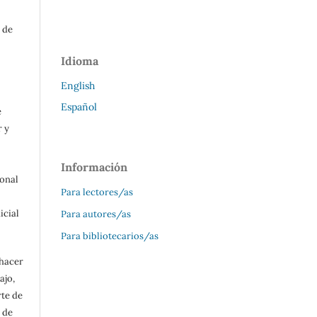
 de
Idioma
English
Español
e
r y
Información
ional
Para lectores/as
icial
Para autores/as
Para bibliotecarios/as
 hacer
ajo,
rte de
 de