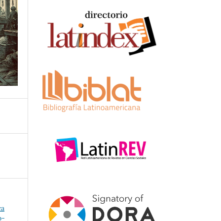
ca
o-