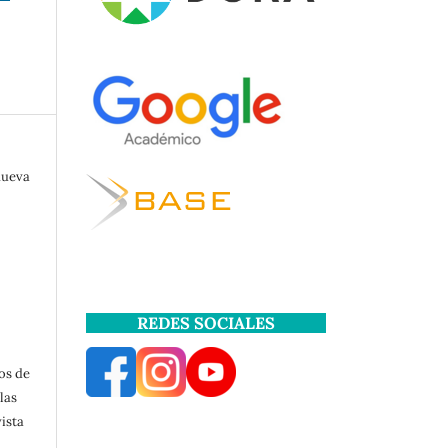
nueva
REDES SOCIALES
os de
las
ista