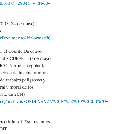
/105107/_28044_-_31-10-
(2005, 24 de mayo).
.
enerDocumento?idNorma=36
 el Comité Directivo
ntil - CDRPETI. (7 de mayo
CO. Aprueba regular la
 debajo de la edad mínima
de trabajos peligrosos y
ral y moral de los
osto de 2014).
unihco/archivos/ORDENANZA%20N%C2%B0%20051%20-
ajo infantil: Estimaciones
OIT.