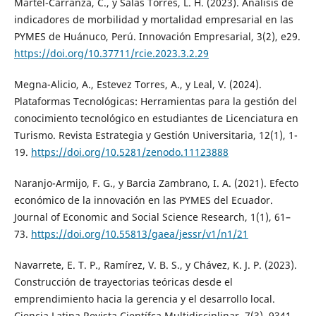
Martel-Carranza, C., y Salas Torres, L. H. (2023). Análisis de
indicadores de morbilidad y mortalidad empresarial en las
PYMES de Huánuco, Perú. Innovación Empresarial, 3(2), e29.
https://doi.org/10.37711/rcie.2023.3.2.29
Megna-Alicio, A., Estevez Torres, A., y Leal, V. (2024).
Plataformas Tecnológicas: Herramientas para la gestión del
conocimiento tecnológico en estudiantes de Licenciatura en
Turismo. Revista Estrategia y Gestión Universitaria, 12(1), 1-
19.
https://doi.org/10.5281/zenodo.11123888
Naranjo-Armijo, F. G., y Barcia Zambrano, I. A. (2021). Efecto
económico de la innovación en las PYMES del Ecuador.
Journal of Economic and Social Science Research, 1(1), 61–
73.
https://doi.org/10.55813/gaea/jessr/v1/n1/21
Navarrete, E. T. P., Ramírez, V. B. S., y Chávez, K. J. P. (2023).
Construcción de trayectorias teóricas desde el
emprendimiento hacia la gerencia y el desarrollo local.
Ciencia Latina Revista Científca Multidisciplinar, 7(3), 9341-