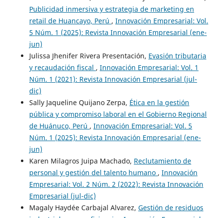
Publicidad inmersiva y estrategia de marketing en
retail de Huancayo, Perú
,
Innovación Empresarial: Vol.
5 Núm. 1 (2025): Revista Innovación Empresarial (ene-
jun)
Julissa Jhenifer Rivera Presentación,
Evasión tributaria
y recaudación fiscal
,
Innovación Empresarial: Vol. 1
Núm. 1 (2021): Revista Innovación Empresarial (jul-
dic)
Sally Jaqueline Quijano Zerpa,
Ética en la gestión
pública y compromiso laboral en el Gobierno Regional
de Huánuco, Perú
,
Innovación Empresarial: Vol. 5
Núm. 1 (2025): Revista Innovación Empresarial (ene-
jun)
Karen Milagros Juipa Machado,
Reclutamiento de
personal y gestión del talento humano
,
Innovación
Empresarial: Vol. 2 Núm. 2 (2022): Revista Innovación
Empresarial (jul-dic)
Magaly Haydée Carbajal Alvarez,
Gestión de residuos