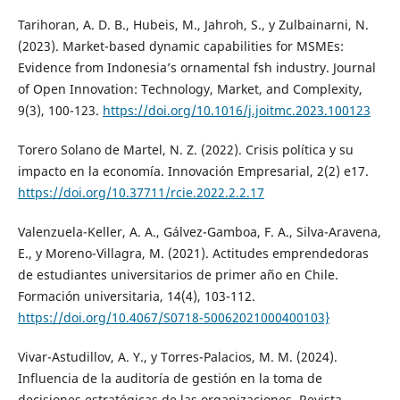
Tarihoran, A. D. B., Hubeis, M., Jahroh, S., y Zulbainarni, N.
(2023). Market-based dynamic capabilities for MSMEs:
Evidence from Indonesia’s ornamental fsh industry. Journal
of Open Innovation: Technology, Market, and Complexity,
9(3), 100-123.
https://doi.org/10.1016/j.joitmc.2023.100123
Torero Solano de Martel, N. Z. (2022). Crisis política y su
impacto en la economía. Innovación Empresarial, 2(2) e17.
https://doi.org/10.37711/rcie.2022.2.2.17
Valenzuela-Keller, A. A., Gálvez-Gamboa, F. A., Silva-Aravena,
E., y Moreno-Villagra, M. (2021). Actitudes emprendedoras
de estudiantes universitarios de primer año en Chile.
Formación universitaria, 14(4), 103-112.
https://doi.org/10.4067/S0718-50062021000400103}
Vivar-Astudillov, A. Y., y Torres-Palacios, M. M. (2024).
Influencia de la auditoría de gestión en la toma de
decisiones estratégicas de las organizaciones. Revista