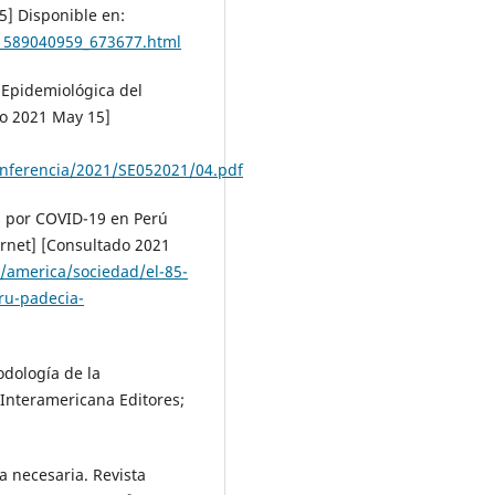
5] Disponible en:
/1589040959_673677.html
 Epidemiológica del
o 2021 May 15]
onferencia/2021/SE052021/04.pdf
os por COVID-19 en Perú
ernet] [Consultado 2021
/america/sociedad/el-85-
eru-padecia-
dología de la
 Interamericana Editores;
a necesaria. Revista