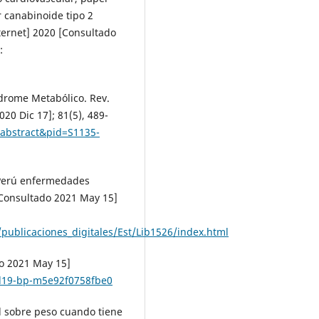
 canabinoide tipo 2
ternet] 2020 [Consultado
:
ndrome Metabólico. Rev.
20 Dic 17]; 81(5), 489-
ci_abstract&pid=S1135-
. Perú enfermedades
 [Consultado 2021 May 15]
ublicaciones_digitales/Est/Lib1526/index.html
o 2021 May 15]
id19-bp-m5e92f0758fbe0
l sobre peso cuando tiene