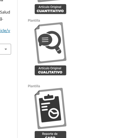
 Salud
g.
icle/v