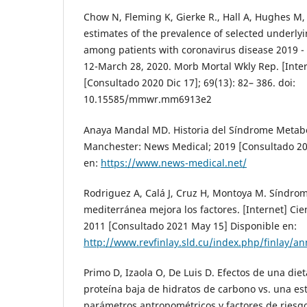
Chow N, Fleming K, Gierke R., Hall A, Hughes M, P
estimates of the prevalence of selected underly
among patients with coronavirus disease 2019 - 
12-March 28, 2020. Morb Mortal Wkly Rep. [Inter
[Consultado 2020 Dic 17]; 69(13): 82– 386. doi:
10.15585/mmwr.mm6913e2
Anaya Mandal MD. Historia del Síndrome Metaból
Manchester: News Medical; 2019 [Consultado 20
en:
https://www.news-medical.net/
Rodriguez A, Calá J, Cruz H, Montoya M. Síndrom
mediterránea mejora los factores. [Internet] Cie
2011 [Consultado 2021 May 15] Disponible en:
http://www.revfinlay.sld.cu/index.php/finlay/
Primo D, Izaola O, De Luis D. Efectos de una diet
proteína baja de hidratos de carbono vs. una es
parámetros antropométricos y factores de riesgo