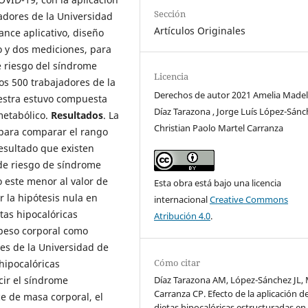
Sección
jadores de la Universidad
Artículos Originales
ance aplicativo, diseño
o y dos mediciones, para
e riesgo del síndrome
Licencia
os 500 trabajadores de la
Derechos de autor 2021 Amelia Madel
uestra estuvo compuesta
Díaz Tarazona , Jorge Luís López-Sánc
metabólico.
Resultados
. La
Christian Paolo Martel Carranza
 para comparar el rango
esultado que existen
 de riesgo de síndrome
o este menor al valor de
Esta obra está bajo una licencia
r la hipótesis nula en
internacional
Creative Commons
etas hipocalóricas
Atribución 4.0
.
 peso corporal como
res de la Universidad de
Cómo citar
 hipocalóricas
Díaz Tarazona AM, López-Sánchez JL, 
cir el síndrome
Carranza CP. Efecto de la aplicación d
ce de masa corporal, el
dietas hipocalóricas estructuradas en 