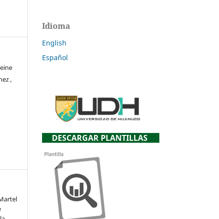
Idioma
English
Español
eine
hez ,
DESCARGAR PLANTILLAS
Martel
e
la