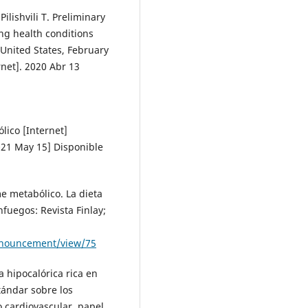
ilishvili T. Preliminary
ing health conditions
United States, February
net]. 2020 Abr 13
ico [Internet]
21 May 15] Disponible
e metabólico. La dieta
nfuegos: Revista Finlay;
announcement/view/75
a hipocalórica rica en
tándar sobre los
 cardiovascular, papel