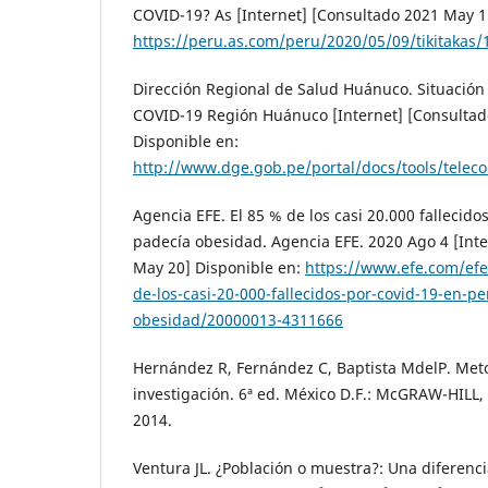
COVID-19? As [Internet] [Consultado 2021 May 1
https://peru.as.com/peru/2020/05/09/tikitakas
Dirección Regional de Salud Huánuco. Situación
COVID-19 Región Huánuco [Internet] [Consultad
Disponible en:
http://www.dge.gob.pe/portal/docs/tools/telec
Agencia EFE. El 85 % de los casi 20.000 fallecid
padecía obesidad. Agencia EFE. 2020 Ago 4 [Int
May 20] Disponible en:
https://www.efe.com/efe
de-los-casi-20-000-fallecidos-por-covid-19-en-p
obesidad/20000013-4311666
Hernández R, Fernández C, Baptista MdelP. Meto
investigación. 6ª ed. México D.F.: McGRAW-HILL,
2014.
Ventura JL. ¿Población o muestra?: Una diferenci