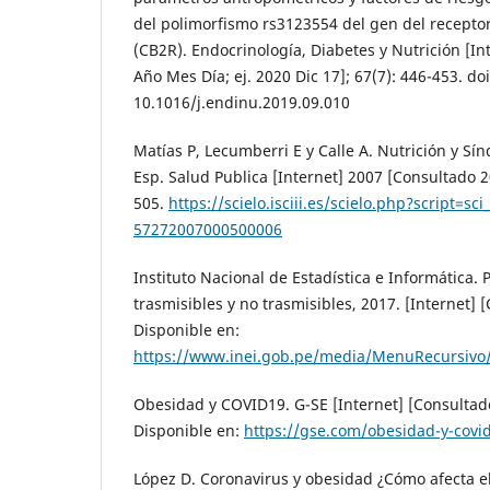
del polimorfismo rs3123554 del gen del receptor
(CB2R). Endocrinología, Diabetes y Nutrición [In
Año Mes Día; ej. 2020 Dic 17]; 67(7): 446-453. doi
10.1016/j.endinu.2019.09.010
Matías P, Lecumberri E y Calle A. Nutrición y Sí
Esp. Salud Publica [Internet] 2007 [Consultado 20
505.
https://scielo.isciii.es/scielo.php?script=s
57272007000500006
Instituto Nacional de Estadística e Informática
trasmisibles y no trasmisibles, 2017. [Internet]
Disponible en:
https://www.inei.gob.pe/media/MenuRecursivo/p
Obesidad y COVID19. G-SE [Internet] [Consultad
Disponible en:
https://gse.com/obesidad-y-cov
López D. Coronavirus y obesidad ¿Cómo afecta e