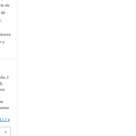
rte de
 de
,
utores
o y
ña, J.
).
los
as
ruana
.1.2.4