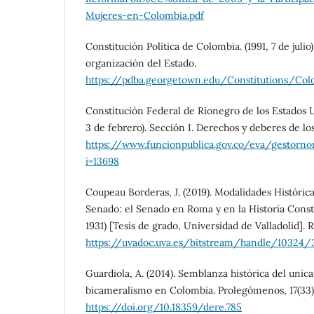
Mujeres-en-Colombia.pdf
Constitución Política de Colombia. (1991, 7 de julio).
organización del Estado.
https://pdba.georgetown.edu/Constitutions/Col
Constitución Federal de Rionegro de los Estados 
3 de febrero). Sección I. Derechos y deberes de lo
https://www.funcionpublica.gov.co/eva/gestorn
i=13698
Coupeau Borderas, J. (2019). Modalidades Históricas
Senado: el Senado en Roma y en la Historia Consti
1931) [Tesis de grado, Universidad de Valladolid]. 
https://uvadoc.uva.es/bitstream/handle/10324
Guardiola, A. (2014). Semblanza histórica del uni
bicameralismo en Colombia. Prolegómenos, 17(33),
https://doi.org/10.18359/dere.785