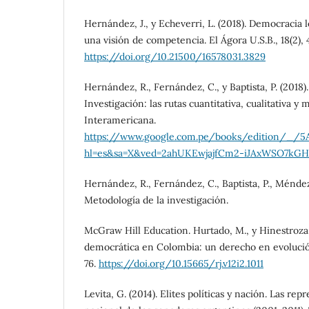
Hernández, J., y Echeverri, L. (2018). Democracia
una visión de competencia. El Ágora U.S.B., 18(2), 
https://doi.org/10.21500/16578031.3829
Hernández, R., Fernández, C., y Baptista, P. (2018)
Investigación: las rutas cuantitativa, cualitativa y
Interamericana.
https://www.google.com.pe/books/edition/_
hl=es&sa=X&ved=2ahUKEwjajfCm2-iJAxWSO7k
Hernández, R., Fernández, C., Baptista, P., Méndez
Metodología de la investigación.
McGraw Hill Education. Hurtado, M., y Hinestroza, 
democrática en Colombia: un derecho en evolución. 
76.
https://doi.org/10.15665/rj.v12i2.1011
Levita, G. (2014). Elites políticas y nación. Las re