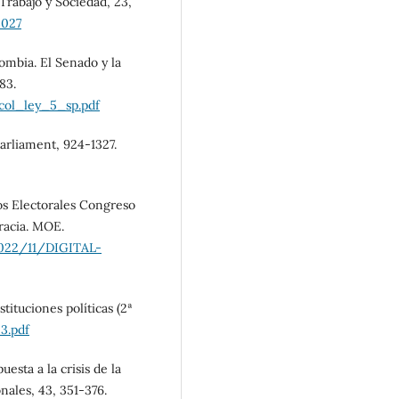
Trabajo y Sociedad, 23,
3027
lombia. El Senado y la
83.
col_ley_5_sp.pdf
parliament, 924-1327.
os Electorales Congreso
racia. MOE.
2022/11/DIGITAL-
tituciones políticas (2ª
3.pdf
uesta a la crisis de la
nales, 43, 351-376.