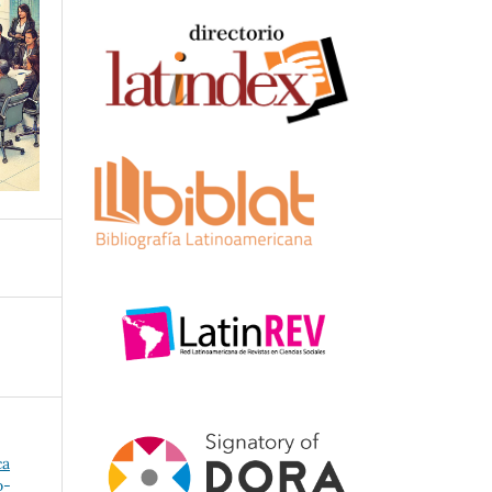
ca
o-