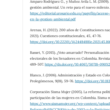
Amparo Rodríguez G., y Muñoz Ávila L. M. (2009). 
gestión ambiental. Un reto para el nuevo milenio.
https://editorial.urosario.edu.co/pageflip/acceso-
en-la-gestion-ambiental.pdf
Arenas, H. (2022). 200 años de Constituciones na
2021). Cuestiones constitucionales, 45, 47-76.
https://doi.org/10.22201/iij.24484881e.2021.45.16
Basset, Y. (2015). ¿Voto amarrado? Personalización 
electorales de los Senadores en Colombia. Revista 
489-507.
https://dx.doi.org/10.4067/S0718-090
Blanco, J. (2006). Administración y Estado en Colo
Prolegómenos, 9(18), 59–76.
https://doi.org/10.18
Corporación Sisma Mujer (2005). La reforma políti
participación de las mujeres en Colombia. Sisma m
https://www.sismamujer.org/wp-content/uploa
ReformaPoli%CC%81tica-de-2003-y-la-Participa