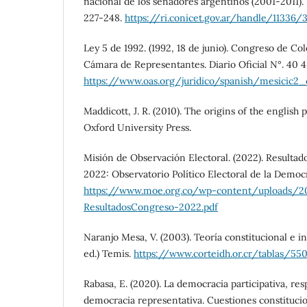
nacional de los senadores argentinos (2001-2011). 
227-248.
https://ri.conicet.gov.ar/handle/11336/
Ley 5 de 1992. (1992, 18 de junio). Congreso de Co
Cámara de Representantes. Diario Oficial N°. 40 4
https://www.oas.org/juridico/spanish/mesicic2_
Maddicott, J. R. (2010). The origins of the english 
Oxford University Press.
Misión de Observación Electoral. (2022). Resultad
2022: Observatorio Político Electoral de la Democ
https://www.moe.org.co/wp-content/uploads/
ResultadosCongreso-2022.pdf
Naranjo Mesa, V. (2003). Teoría constitucional e ins
ed.) Temis.
https://www.corteidh.or.cr/tablas/550
Rabasa, E. (2020). La democracia participativa, resp
democracia representativa. Cuestiones constitucio