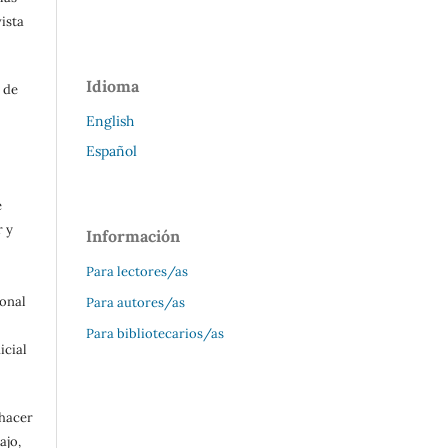
ista
Idioma
 de
English
Español
e
r y
Información
Para lectores/as
ional
Para autores/as
Para bibliotecarios/as
icial
 hacer
ajo,