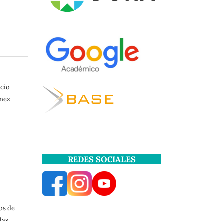
icio
inez
REDES SOCIALES
os de
las