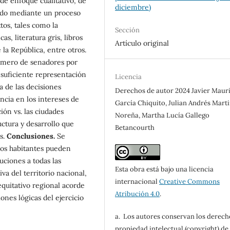
 de enfoque cualitativo, de
diciembre)
zado mediante un proceso
tos, tales como la
Sección
as, literatura gris, libros
Artículo original
 la República, entre otros.
número de senadores por
nsuficiente representación
Licencia
 de las decisiones
Derechos de autor 2024 Javier Maur
ncia en los intereses de
García Chiquito, Julian Andrés Mart
ión vs. las ciudades
Noreña, Martha Lucía Gallego
uctura y desarrollo que
Betancourth
s.
Conclusiones
.
Se
los habitantes pueden
uciones a todas las
Esta obra está bajo una licencia
va del territorio nacional,
internacional
Creative Commons
equitativo regional acorde
Atribución 4.0
.
iones lógicas del ejercicio
a. Los autores conservan los derech
propiedad intelectual (copyright) de 