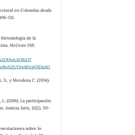
 lectoral en Colombia desde
496-511.
. Metodología de la
 mixta. McGraw Hill
/5A2QDwAAQBAJ?
GHeRnN2UQre8FegQIDxAG
, S., y Mendoza C. (2014).
L. (2016). La participación
Justicia Juris, 12(2), 59-
presentaciones sobre lo