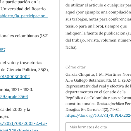
La participación en la
de utilizar el artículo o cualquier pa
 Universidad del Rosario.
aquel (por ejemplo: una compilación
abierto/la-participacion-
sus trabajos, notas para conferencias
tesis, o para un libro), siempre que
indiquen la fuente de publicación (a
cionales colombianas (1821-
del trabajo, revista, volumen, númer
fecha).
657
del voto y trayectorias
Cómo citar
de Ciencia Política, 35(3),
García Chiquito, J. M., Martinez Nore
X2015000300002
A., & Gallego Betancourth, M. L. (2024
Representatividad real y efectiva de 
mbia, 1821 - 1830.
departamentos en el Senado de la
359/prole.2566
República de Colombia y sus reform
constitucionales.
Revista jurídica Pe
ca del 2003 y la
Desafíos En Derecho
,
1
(2), 74-84.
https://doi.org/10.37711/RJPDD.2024
ujer.
ds/2021/08/2005-2.-La-
Más formatos de cita
cio%CC%81n-de-las-