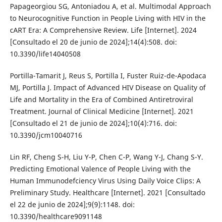
Papageorgiou SG, Antoniadou A, et al. Multimodal Approach
to Neurocognitive Function in People Living with HIV in the
cART Era: A Comprehensive Review. Life [Internet]. 2024
[Consultado el 20 de junio de 2024];14(4):508. doi:
10.3390/life14040508
Portilla-Tamarit J, Reus S, Portilla I, Fuster Ruiz-de-Apodaca
MJ, Portilla J. Impact of Advanced HIV Disease on Quality of
Life and Mortality in the Era of Combined Antiretroviral
Treatment. Journal of Clinical Medicine [Internet]. 2021
[Consultado el 21 de junio de 2024];10(4):716. doi:
10.3390/jcm10040716
Lin RF, Cheng S-H, Liu Y-P, Chen C-P, Wang Y-J, Chang S-Y.
Predicting Emotional Valence of People Living with the
Human Immunodefciency Virus Using Daily Voice Clips: A
Preliminary Study. Healthcare [Internet]. 2021 [Consultado
el 22 de junio de 2024];9(9):1148. doi:
10.3390/healthcare9091148