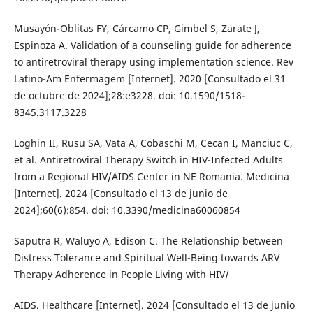
Musayón-Oblitas FY, Cárcamo CP, Gimbel S, Zarate J,
Espinoza A. Validation of a counseling guide for adherence
to antiretroviral therapy using implementation science. Rev
Latino-Am Enfermagem [Internet]. 2020 [Consultado el 31
de octubre de 2024];28:e3228. doi: 10.1590/1518-
8345.3117.3228
Loghin II, Rusu SA, Vata A, Cobaschi M, Cecan I, Manciuc C,
et al. Antiretroviral Therapy Switch in HIV-Infected Adults
from a Regional HIV/AIDS Center in NE Romania. Medicina
[Internet]. 2024 [Consultado el 13 de junio de
2024];60(6):854. doi: 10.3390/medicina60060854
Saputra R, Waluyo A, Edison C. The Relationship between
Distress Tolerance and Spiritual Well-Being towards ARV
Therapy Adherence in People Living with HIV/
AIDS. Healthcare [Internet]. 2024 [Consultado el 13 de junio