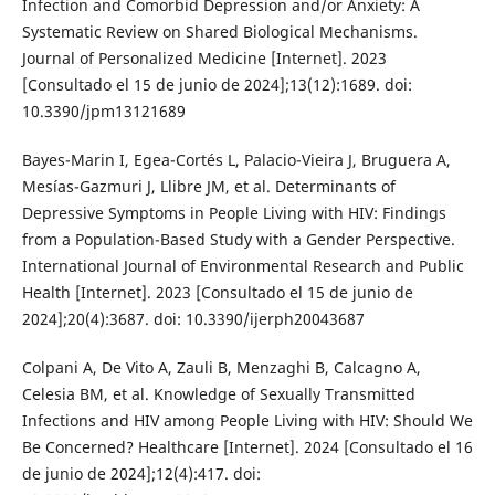
Infection and Comorbid Depression and/or Anxiety: A
Systematic Review on Shared Biological Mechanisms.
Journal of Personalized Medicine [Internet]. 2023
[Consultado el 15 de junio de 2024];13(12):1689. doi:
10.3390/jpm13121689
Bayes-Marin I, Egea-Cortés L, Palacio-Vieira J, Bruguera A,
Mesías-Gazmuri J, Llibre JM, et al. Determinants of
Depressive Symptoms in People Living with HIV: Findings
from a Population-Based Study with a Gender Perspective.
International Journal of Environmental Research and Public
Health [Internet]. 2023 [Consultado el 15 de junio de
2024];20(4):3687. doi: 10.3390/ijerph20043687
Colpani A, De Vito A, Zauli B, Menzaghi B, Calcagno A,
Celesia BM, et al. Knowledge of Sexually Transmitted
Infections and HIV among People Living with HIV: Should We
Be Concerned? Healthcare [Internet]. 2024 [Consultado el 16
de junio de 2024];12(4):417. doi: