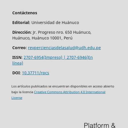
Contáctenos
Editorial:
Universidad de Huánuco
Dirección
: Jr. Progreso nro. 650 Huánuco,
Huánuco, Huánuco 10001, Perú
Correo
:
revpercienciasdelasalud@udh.edu.pe
ISSN
:
2707-6954(Impreso) | 2707-6946(En
línea)
DOI
:
10.37711/rpcs
Los artículos publicados se encuentran disponibles en acceso abierto
bajo la licencia
Creative Commons Attribution 4.0 International
License