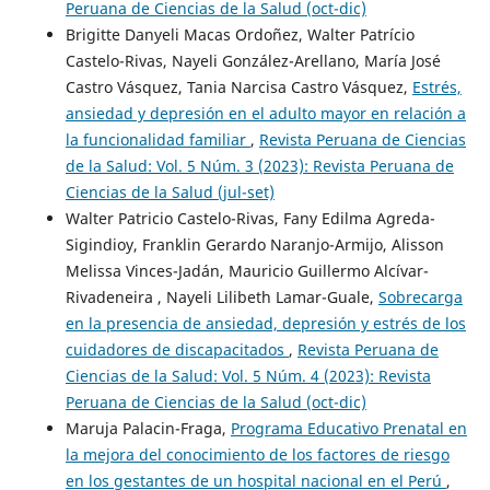
Peruana de Ciencias de la Salud (oct-dic)
Brigitte Danyeli Macas Ordoñez, Walter Patrício
Castelo-Rivas, Nayeli González-Arellano, María José
Castro Vásquez, Tania Narcisa Castro Vásquez,
Estrés,
ansiedad y depresión en el adulto mayor en relación a
la funcionalidad familiar
,
Revista Peruana de Ciencias
de la Salud: Vol. 5 Núm. 3 (2023): Revista Peruana de
Ciencias de la Salud (jul-set)
Walter Patricio Castelo-Rivas, Fany Edilma Agreda-
Sigindioy, Franklin Gerardo Naranjo-Armijo, Alisson
Melissa Vinces-Jadán, Mauricio Guillermo Alcívar-
Rivadeneira , Nayeli Lilibeth Lamar-Guale,
Sobrecarga
en la presencia de ansiedad, depresión y estrés de los
cuidadores de discapacitados
,
Revista Peruana de
Ciencias de la Salud: Vol. 5 Núm. 4 (2023): Revista
Peruana de Ciencias de la Salud (oct-dic)
Maruja Palacin-Fraga,
Programa Educativo Prenatal en
la mejora del conocimiento de los factores de riesgo
en los gestantes de un hospital nacional en el Perú
,