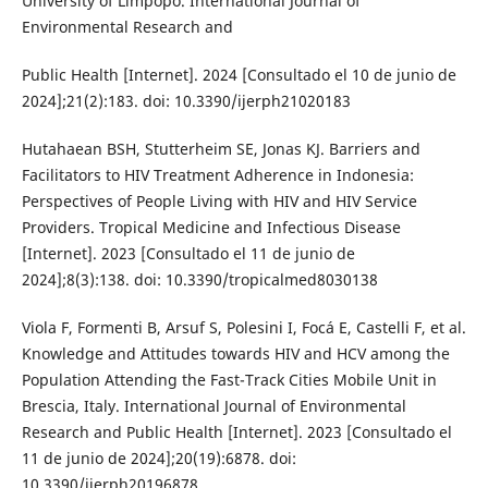
University of Limpopo. International Journal of
Environmental Research and
Public Health [Internet]. 2024 [Consultado el 10 de junio de
2024];21(2):183. doi: 10.3390/ijerph21020183
Hutahaean BSH, Stutterheim SE, Jonas KJ. Barriers and
Facilitators to HIV Treatment Adherence in Indonesia:
Perspectives of People Living with HIV and HIV Service
Providers. Tropical Medicine and Infectious Disease
[Internet]. 2023 [Consultado el 11 de junio de
2024];8(3):138. doi: 10.3390/tropicalmed8030138
Viola F, Formenti B, Arsuf S, Polesini I, Focá E, Castelli F, et al.
Knowledge and Attitudes towards HIV and HCV among the
Population Attending the Fast-Track Cities Mobile Unit in
Brescia, Italy. International Journal of Environmental
Research and Public Health [Internet]. 2023 [Consultado el
11 de junio de 2024];20(19):6878. doi:
10.3390/ijerph20196878