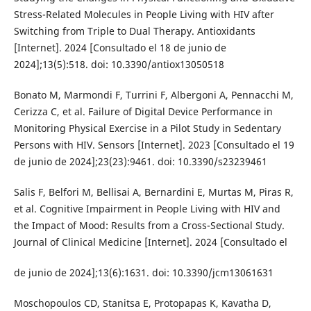
Stress-Related Molecules in People Living with HIV after
Switching from Triple to Dual Therapy. Antioxidants
[Internet]. 2024 [Consultado el 18 de junio de
2024];13(5):518. doi: 10.3390/antiox13050518
Bonato M, Marmondi F, Turrini F, Albergoni A, Pennacchi M,
Cerizza C, et al. Failure of Digital Device Performance in
Monitoring Physical Exercise in a Pilot Study in Sedentary
Persons with HIV. Sensors [Internet]. 2023 [Consultado el 19
de junio de 2024];23(23):9461. doi: 10.3390/s23239461
Salis F, Belfori M, Bellisai A, Bernardini E, Murtas M, Piras R,
et al. Cognitive Impairment in People Living with HIV and
the Impact of Mood: Results from a Cross-Sectional Study.
Journal of Clinical Medicine [Internet]. 2024 [Consultado el
de junio de 2024];13(6):1631. doi: 10.3390/jcm13061631
Moschopoulos CD, Stanitsa E, Protopapas K, Kavatha D,