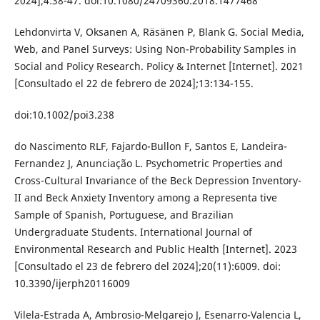
2024];4:38-47. doi:10.1080/24709360.2018.1477468
Lehdonvirta V, Oksanen A, Räsänen P, Blank G. Social Media,
Web, and Panel Surveys: Using Non-Probability Samples in
Social and Policy Research. Policy & Internet [Internet]. 2021
[Consultado el 22 de febrero de 2024];13:134-155.
doi:10.1002/poi3.238
do Nascimento RLF, Fajardo-Bullon F, Santos E, Landeira-
Fernandez J, Anunciação L. Psychometric Properties and
Cross-Cultural Invariance of the Beck Depression Inventory-
II and Beck Anxiety Inventory among a Representa tive
Sample of Spanish, Portuguese, and Brazilian
Undergraduate Students. International Journal of
Environmental Research and Public Health [Internet]. 2023
[Consultado el 23 de febrero del 2024];20(11):6009. doi:
10.3390/ijerph20116009
Vilela-Estrada A, Ambrosio-Melgarejo J, Esenarro-Valencia L,