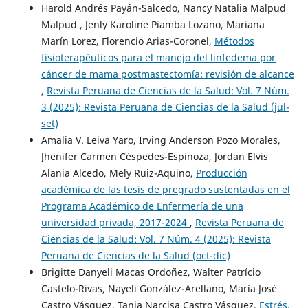
Harold Andrés Payán-Salcedo, Nancy Natalia Malpud
Malpud , Jenly Karoline Piamba Lozano, Mariana
Marín Lorez, Florencio Arias-Coronel,
Métodos
fisioterapéuticos para el manejo del linfedema por
cáncer de mama postmastectomía: revisión de alcance
,
Revista Peruana de Ciencias de la Salud: Vol. 7 Núm.
3 (2025): Revista Peruana de Ciencias de la Salud (jul-
set)
Amalia V. Leiva Yaro, Irving Anderson Pozo Morales,
Jhenifer Carmen Céspedes-Espinoza, Jordan Elvis
Alania Alcedo, Mely Ruiz-Aquino,
Producción
académica de las tesis de pregrado sustentadas en el
Programa Académico de Enfermería de una
universidad privada, 2017-2024
,
Revista Peruana de
Ciencias de la Salud: Vol. 7 Núm. 4 (2025): Revista
Peruana de Ciencias de la Salud (oct-dic)
Brigitte Danyeli Macas Ordoñez, Walter Patrício
Castelo-Rivas, Nayeli González-Arellano, María José
Castro Vásquez, Tania Narcisa Castro Vásquez,
Estrés,