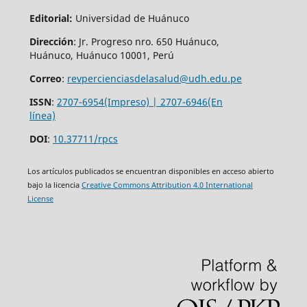
Editorial:
Universidad de Huánuco
Dirección
: Jr. Progreso nro. 650 Huánuco,
Huánuco, Huánuco 10001, Perú
Correo
:
revpercienciasdelasalud@udh.edu.pe
ISSN
:
2707-6954(Impreso) | 2707-6946(En
línea)
DOI
:
10.37711/rpcs
Los artículos publicados se encuentran disponibles en acceso abierto
bajo la licencia
Creative Commons Attribution 4.0 International
License