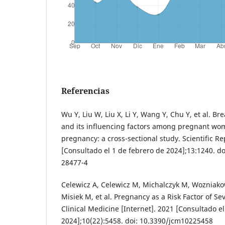
Referencias
Wu Y, Liu W, Liu X, Li Y, Wang Y, Chu Y, et al. 
and its influencing factors among pregnant wom
pregnancy: a cross-sectional study. Scientific Re
[Consultado el 1 de febrero de 2024];13:1240. d
28477-4
Celewicz A, Celewicz M, Michalczyk M, Wozniako
Misiek M, et al. Pregnancy as a Risk Factor of Se
Clinical Medicine [Internet]. 2021 [Consultado e
2024];10(22):5458. doi: 10.3390/jcm10225458