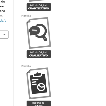
s de
eru
ited
om:
le/vi