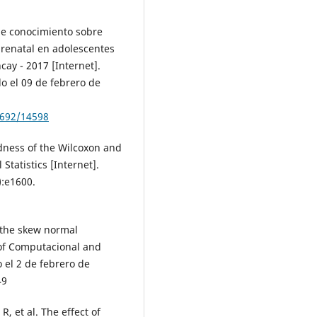
de conocimiento sobre
prenatal en adolescentes
cay - 2017 [Internet].
o el 09 de febrero de
2692/14598
ness of the Wilcoxon and
tatistics [Internet].
):e1600.
 the skew normal
l of Computacional and
 el 2 de febrero de
49
, et al. The effect of