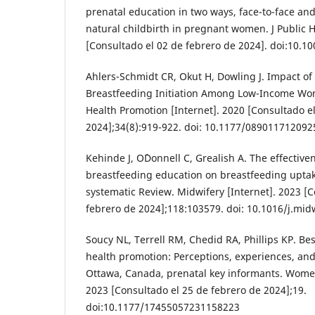
prenatal education in two ways, face-to-face and 
natural childbirth in pregnant women. J Public H
[Consultado el 02 de febrero de 2024]. doi:10.
Ahlers-Schmidt CR, Okut H, Dowling J. Impact of
Breastfeeding Initiation Among Low-Income Wo
Health Promotion [Internet]. 2020 [Consultado e
2024];34(8):919-922. doi: 10.1177/08901171209
Kehinde J, O´Donnell C, Grealish A. The effective
breastfeeding education on breastfeeding upta
systematic Review. Midwifery [Internet]. 2023 [C
febrero de 2024];118:103579. doi: 10.1016/j.mi
Soucy NL, Terrell RM, Chedid RA, Phillips KP. Bes
health promotion: Perceptions, experiences, a
Ottawa, Canada, prenatal key informants. Women
2023 [Consultado el 25 de febrero de 2024];19.
doi:10.1177/17455057231158223