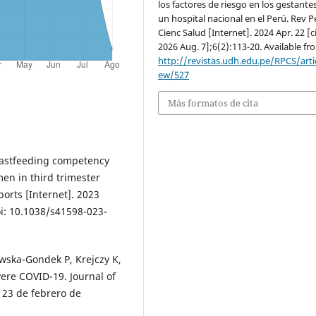
los factores de riesgo en los gestante
un hospital nacional en el Perú. Rev P
Cienc Salud [Internet]. 2024 Apr. 22 [c
2026 Aug. 7];6(2):113-20. Available fr
http://revistas.udh.edu.pe/RPCS/artic
ew/527
Más formatos de cita
Breastfeeding competency
en in third trimester
ports [Internet]. 2023
oi: 10.1038/s41598-023-
wska-Gondek P, Krejczy K,
vere COVID-19. Journal of
l 23 de febrero de