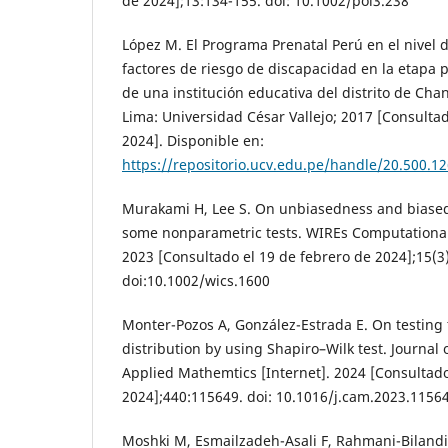
de 2024];13:134-155. doi: 10.1002/poi3.238
López M. El Programa Prenatal Perú en el nivel 
factores de riesgo de discapacidad en la etapa 
de una institución educativa del distrito de Chan
Lima: Universidad César Vallejo; 2017 [Consultad
2024]. Disponible en:
https://repositorio.ucv.edu.pe/handle/20.500.1
Murakami H, Lee S. On unbiasedness and biased
some nonparametric tests. WIREs Computational S
2023 [Consultado el 19 de febrero de 2024];15(3
doi:10.1002/wics.1600
Monter-Pozos A, González-Estrada E. On testing
distribution by using Shapiro–Wilk test. Journa
Applied Mathemtics [Internet]. 2024 [Consultado
2024];440:115649. doi: 10.1016/j.cam.2023.1156
Moshki M, Esmailzadeh-Asali F, Rahmani-Bilandi R