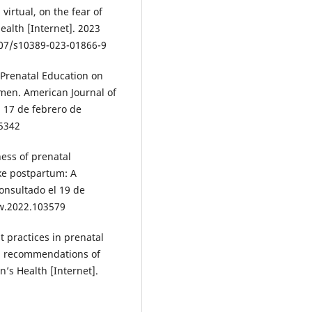
virtual, on the fear of
ealth [Internet]. 2023
1007/s10389-023-01866-9
 Prenatal Education on
men. American Journal of
l 17 de febrero de
25342
ness of prenatal
ke postpartum: A
onsultado el 19 de
dw.2022.103579
t practices in prenatal
nd recommendations of
’s Health [Internet].