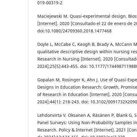
019-00319-2
Maciejewski M. Quasi-experimental design. Bios
[Internet]. 2020 [Consultado el 22 de enero de 2
doi:10.1080/24709360.2018.1477468
Doyle L, McCabe C, Keogh B, Brady A, McCann M.
qualitative descriptive design within nursing res
Research in Nursing [Internet]. 2020 [Consultad
2024];25(5):443-455. doi: 10.1177/17449871198
Gopalan M, Rosinger K, Ahn J. Use of Quasi-Exp
Designs in Education Research: Growth, Promise
of Research in Education [Internet]. 2020 [Consu
2024];44(1): 218-243. doi: 10.3102/0091732X209
Lehdonvirta V, Oksanen A, Räsänen P, Blank G, 
Panel Surveys: Using Non-Probability Samples in
Research. Policy & Internet [Internet]. 2021 [Co