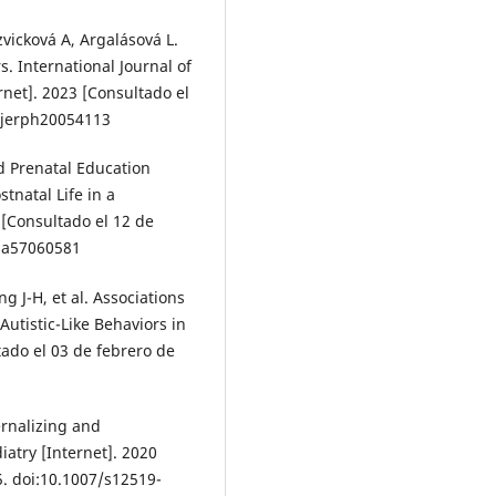
zvicková A, Argalásová L.
 International Journal of
net]. 2023 [Consultado el
/ijerph20054113
d Prenatal Education
natal Life in a
 [Consultado el 12 de
ina57060581
ng J-H, et al. Associations
utistic-Like Behaviors in
tado el 03 de febrero de
ternalizing and
iatry [Internet]. 2020
5. doi:10.1007/s12519-