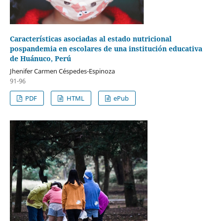
Características asociadas al estado nutricional
pospandemia en escolares de una institución educativa
de Huánuco, Perú
Jhenifer Carmen Céspedes-Espinoza
91-96
PDF
HTML
ePub