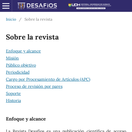
Inicio
/
Sobre la revista
Sobre la revista
Enfoque y alcance
Misión
Público objetivo
Periodicidad
Cargo por Procesamiento de Artículos (APC)
Proceso de revisión por pares
Soporte
Historia
Enfoque y alcance
La Revista Desafíos es una publicación científica de acceso