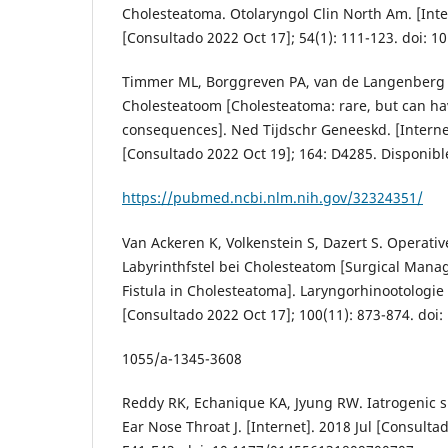
Cholesteatoma. Otolaryngol Clin North Am. [Inte
[Consultado 2022 Oct 17]; 54(1): 111-123. doi: 10
Timmer ML, Borggreven PA, van de Langenberg R
Cholesteatoom [Cholesteatoma: rare, but can ha
consequences]. Ned Tijdschr Geneeskd. [Interne
[Consultado 2022 Oct 19]; 164: D4285. Disponibl
https://pubmed.ncbi.nlm.nih.gov/32324351/
Van Ackeren K, Volkenstein S, Dazert S. Operati
Labyrinthfstel bei Cholesteatom [Surgical Mana
Fistula in Cholesteatoma]. Laryngorhinootologie 
[Consultado 2022 Oct 17]; 100(11): 873-874. doi:
1055/a-1345-3608
Reddy RK, Echanique KA, Jyung RW. Iatrogenic s
Ear Nose Throat J. [Internet]. 2018 Jul [Consultad