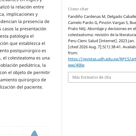
lizó la relación entre
Cómo citar
a, implicaciones y
Fandiño Cardenas M, Delgado Caballe
idencian la presencia de
Camelo Pardo G, Pinzón Vargas S, Bu
Prato NKJ. Abordaje y decisiones en e
s casos la presentación
colesteatoma: revisión de la literatura
esta patología el
Peru Cienc Salud [Internet]. 2023 Jan.
ción que establezca el
[cited 2026 Aug. 7];5(1):38-41. Availab
iento postquirúrgico es
from:
n, el colesteatoma es una
https://revistas.udh.edu.pe/RPCS/art
iew/400e
oblación pediátrica, la
on el objeto de permitir
Más formatos de cita
tamiento quirúrgico de
ización del paciente.