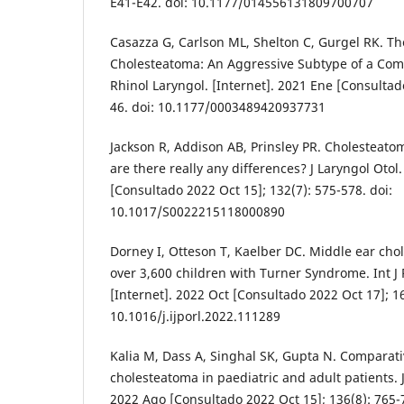
E41-E42. doi: 10.1177/014556131809700707
Casazza G, Carlson ML, Shelton C, Gurgel RK. Th
Cholesteatoma: An Aggressive Subtype of a Co
Rhinol Laryngol. [Internet]. 2021 Ene [Consultad
46. doi: 10.1177/0003489420937731
Jackson R, Addison AB, Prinsley PR. Cholesteatom
are there really any differences? J Laryngol Otol.
[Consultado 2022 Oct 15]; 132(7): 575-578. doi:
10.1017/S0022215118000890
Dorney I, Otteson T, Kaelber DC. Middle ear cho
over 3,600 children with Turner Syndrome. Int J
[Internet]. 2022 Oct [Consultado 2022 Oct 17]; 1
10.1016/j.ijporl.2022.111289
Kalia M, Dass A, Singhal SK, Gupta N. Comparati
cholesteatoma in paediatric and adult patients. J
2022 Ago [Consultado 2022 Oct 15]; 136(8): 765-7