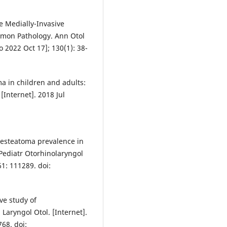
e Medially-Invasive
mmon Pathology. Ann Otol
o 2022 Oct 17]; 130(1): 38-
a in children and adults:
 [Internet]. 2018 Jul
lesteatoma prevalence in
 Pediatr Otorhinolaryngol
61: 111289. doi:
ve study of
 Laryngol Otol. [Internet].
68. doi: