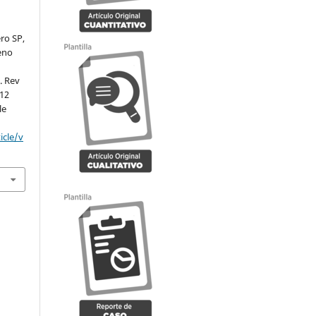
ro SP,
eno
l
. Rev
 12
le
icle/v