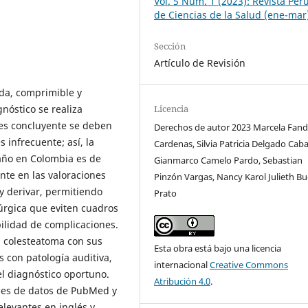
Vol. 5 Núm. 1 (2023): Revista Per
de Ciencias de la Salud (ene-mar
Sección
Artículo de Revisión
da, comprimible y
Licencia
nóstico se realiza
 es concluyente se deben
Derechos de autor 2023 Marcela Fand
s infrecuente; así, la
Cardenas, Silvia Patricia Delgado Caba
año en Colombia es de
Gianmarco Camelo Pardo, Sebastian
nte en las valoraciones
Pinzón Vargas, Nancy Karol Julieth B
y derivar, permitiendo
Prato
úrgica que eviten cuadros
ilidad de complicaciones.
l colesteatoma con sus
Esta obra está bajo una licencia
s con patología auditiva,
internacional
Creative Commons
l diagnóstico oportuno.
Atribución 4.0
.
ases de datos de PubMed y
relevantes en inglés y