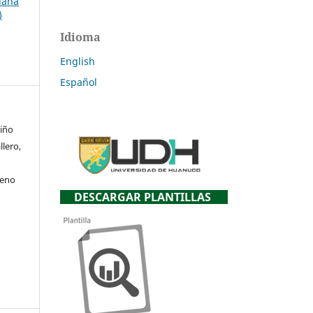
uana
)
Idioma
English
Español
iño
llero,
ueno
DESCARGAR PLANTILLAS