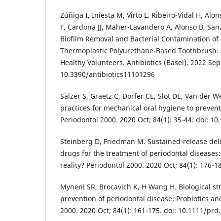
Zúñiga I, Iniesta M, Virto L, Ribeiro-Vidal H, Al
F, Cardona JJ, Maher-Lavandero A, Alonso B, San
Biofilm Removal and Bacterial Contamination o
Thermoplastic Polyurethane-Based Toothbrush: 
Healthy Volunteers. Antibiotics (Basel). 2022 Sep 
10.3390/antibiotics11101296
Sälzer S, Graetz C, Dörfer CE, Slot DE, Van der 
practices for mechanical oral hygiene to prevent
Periodontol 2000. 2020 Oct; 84(1): 35-44. doi: 1
Steinberg D, Friedman M. Sustained-release deli
drugs for the treatment of periodontal diseases:
reality? Periodontol 2000. 2020 Oct; 84(1): 176-
Myneni SR, Brocavich K, H Wang H. Biological str
prevention of periodontal disease: Probiotics an
2000. 2020 Oct; 84(1): 161-175. doi: 10.1111/prd