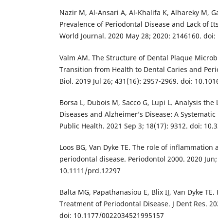
Nazir M, Al-Ansari A, Al-Khalifa K, Alhareky M, G
Prevalence of Periodontal Disease and Lack of Its
World Journal. 2020 May 28; 2020: 2146160. doi
Valm AM. The Structure of Dental Plaque Microb
Transition from Health to Dental Caries and Peri
Biol. 2019 Jul 26; 431(16): 2957-2969. doi: 10.10
Borsa L, Dubois M, Sacco G, Lupi L. Analysis the
Diseases and Alzheimer’s Disease: A Systematic 
Public Health. 2021 Sep 3; 18(17): 9312. doi: 10
Loos BG, Van Dyke TE. The role of inflammation 
periodontal disease. Periodontol 2000. 2020 Jun; 
10.1111/prd.12297
Balta MG, Papathanasiou E, Blix IJ, Van Dyke TE
Treatment of Periodontal Disease. J Dent Res. 202
doi: 10.1177/0022034521995157