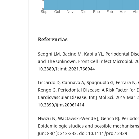
Referencias
Sedghi LM, Bacino M, Kapila YL. Periodontal Dis
and The Unknown. Front Cell Infect Microbiol. 20
10.3389/fcimb.2021.766944
Liccardo D, Cannavo A, Spagnuolo G, Ferrara N, C
Rengo G. Periodontal Disease: A Risk Factor for 
Cardiovascular Disease. Int J Mol Sci. 2019 Mar 20
10.3390/ijms20061414
Nwizu N, Wactawski-Wende J, Genco RJ. Periodon
Epidemiologic studies and possible mechanisms.
Jun; 83(1): 213-233. doi: 10.1111/prd.12329