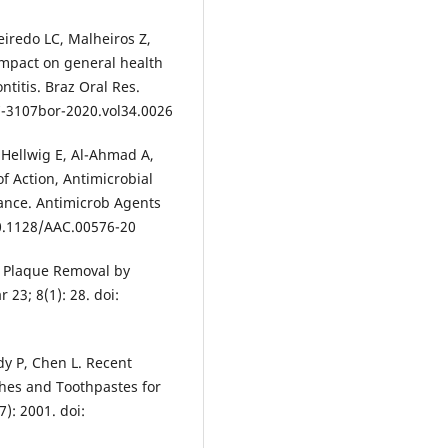
eiredo LC, Malheiros Z,
impact on general health
ntitis. Braz Oral Res.
7-3107bor-2020.vol34.0026
 Hellwig E, Al-Ahmad A,
f Action, Antimicrobial
stance. Antimicrob Agents
10.1128/AAC.00576-20
l Plaque Removal by
 23; 8(1): 28. doi:
y P, Chen L. Recent
hes and Toothpastes for
): 2001. doi: