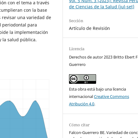
Vol. 5 Núm. 3 (2023): Revista Per
ción con el tema a través
de Ciencias de la Salud (jul-set)
 cumplieran con la base
s revisar una variedad de
Sección
 periodontal para
Artículo de Revisión
pide la implementación
 la salud pública.
Licencia
Derechos de autor 2023 Britto Ebert F
Guerrero
Esta obra está bajo una licencia
internacional
Creative Commons
Atribución 4.0
.
Cómo citar
Falcon-Guerrero BE. Variedad de con