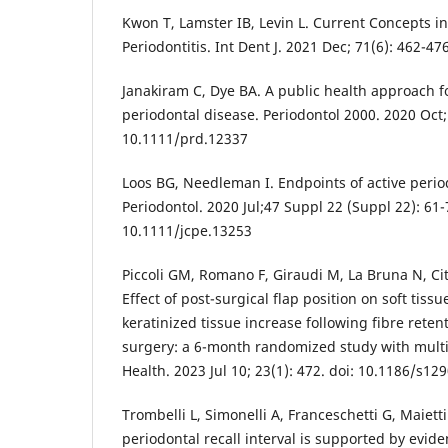
Kwon T, Lamster IB, Levin L. Current Concepts 
Periodontitis. Int Dent J. 2021 Dec; 71(6): 462-47
Janakiram C, Dye BA. A public health approach f
periodontal disease. Periodontol 2000. 2020 Oct; 
10.1111/prd.12337
Loos BG, Needleman I. Endpoints of active period
Periodontol. 2020 Jul;47 Suppl 22 (Suppl 22): 61-
10.1111/jcpe.13253
Piccoli GM, Romano F, Giraudi M, La Bruna N, Citt
Effect of post-surgical flap position on soft tis
keratinized tissue increase following fibre reten
surgery: a 6-month randomized study with multi
Health. 2023 Jul 10; 23(1): 472. doi: 10.1186/s1
Trombelli L, Simonelli A, Franceschetti G, Maietti
periodontal recall interval is supported by evid