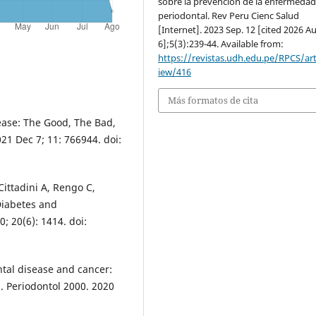
sobre la prevención de la enfermeda
periodontal. Rev Peru Cienc Salud
[Internet]. 2023 Sep. 12 [cited 2026 A
6];5(3):239-44. Available from:
https://revistas.udh.edu.pe/RPCS/art
iew/416
Más formatos de cita
ease: The Good, The Bad,
21 Dec 7; 11: 766944. doi:
ittadini A, Rengo C,
Diabetes and
; 20(6): 1414. doi:
tal disease and cancer:
 Periodontol 2000. 2020