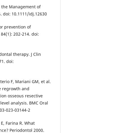
in the Management of
6. doi: 10.1111/idj.12630
or prevention of
84(1): 202-214. doi:
ontal therapy. J Clin
71. doi:
erio F, Mariani GM, et al.
sue regrowth and
tion osseous resective
level analysis. BMC Oral
2903-023-03144-2
 E, Farina R. What
ence? Periodontol 2000.