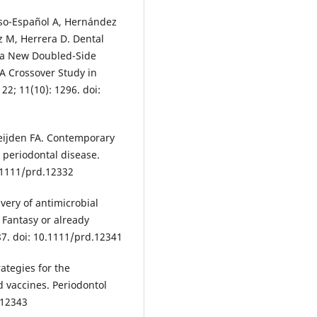
onso-Español A, Hernández
z M, Herrera D. Dental
f a New Doubled-Side
A Crossover Study in
22; 11(10): 1296. doi:
Weijden FA. Contemporary
 periodontal disease.
0.1111/prd.12332
very of antimicrobial
 Fantasy or already
187. doi: 10.1111/prd.12341
ategies for the
d vaccines. Periodontol
.12343