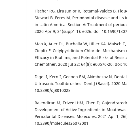
Fischer RG, Lira Junior R, Retamal-Valdes B, Figu
Stewart B, Feres M. Periodontal disease and its 
in Latin America. Section V: Treatment of periodo
2020 Apr 9; 34(supp1 1): e026. doi: 10.1590/180
Mao X, Auer DL, Buchalla W, Hiller KA, Maisch T,
Cieplik F. Cetylpyridinium Chloride: Mechanism o
Efficacy in Biofilms, and Potential Risks of Resi
Chemother. 2020 Jul 22; 64(8): e00576-20. doi: 
Digel I, Kern I, Geenen EM, Akimbekov N. Denta
Ultrasonic Toothbrushes. Dent J (Basel). 2020 Mar
10.3390/dj8010028
Rajendiran M, Trivedi HM, Chen D, Gajendraredd
Development of Active Ingredients in Mouthwas
Periodontal Diseases. Molecules. 2021 Apr 1; 26(7
10.3390/molecules26072001