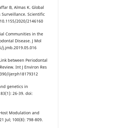
affar B, Almas K. Global
 Surveillance. Scientific
: 10.1155/2020/2146160
ial Communities in the
odontal Disease. J Mol
16/j.jmb.2019.05.016
 Link between Periodontal
Review. Int J Environ Res
.3390/ijerph18179312
and genetics in
83(1): 26-39. doi:
. Host Modulation and
1 Jul; 100(8): 798-809.