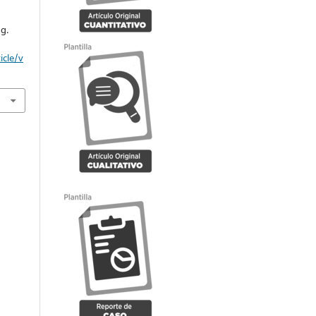
d
ug.
icle/v