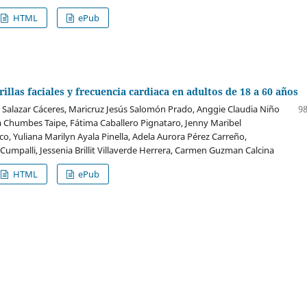
HTML
ePub
illas faciales y frecuencia cardiaca en adultos de 18 a 60 años
s Salazar Cáceres, Maricruz Jesús Salomón Prado, Anggie Claudia Niño
98
a Chumbes Taipe, Fátima Caballero Pignataro, Jenny Maribel
, Yuliana Marilyn Ayala Pinella, Adela Aurora Pérez Carreño,
Cumpalli, Jessenia Brillit Villaverde Herrera, Carmen Guzman Calcina
HTML
ePub