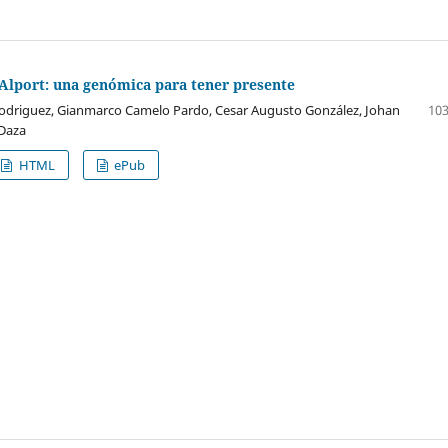
Alport: una genómica para tener presente
odriguez, Gianmarco Camelo Pardo, Cesar Augusto González, Johan
103
Daza
HTML
ePub