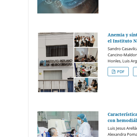
Anemia y sín
el Instituto 
Sandro Casavilc
Cancino-Maldona
Honles, Luis Ar
PDF
Característic
con hemodiáli
Luis Jesus Arell
Alexandra Poma