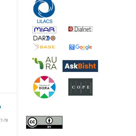
a
77-78