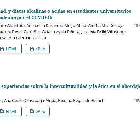
dad, y dietas alcalinas o ácidas en estudiantes universitarios
andemia por el COVID-19
Soto-Alcántara, Ana belén Kasandra Mego-Abad, Aretha Mia Delboy-
107
rora Pérez-Carreño , Yuliana Ayala-Piñella, Jessenia Brillit Villaverde-
n Sandra Guzmán-Calcina
HTML
ePub
 experiencias sobre la interculturalidad y la ética en el abordaj
, Ana Cecilia Olascoaga-Mesía, Roxana Regalado-Rafael
109
HTML
ePub