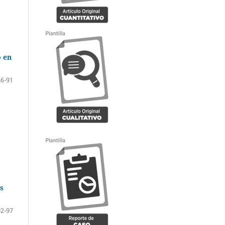
o en
86-91
s
92-97