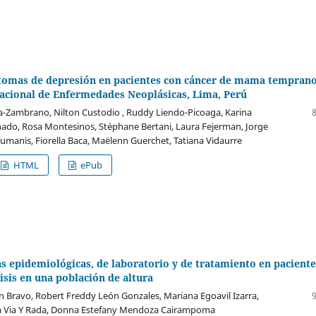
tomas de depresión en pacientes con cáncer de mama tempran
Nacional de Enfermedades Neoplásicas, Lima, Perú
a-Zambrano, Nilton Custodio , Ruddy Liendo-Picoaga, Karina
do, Rosa Montesinos, Stéphane Bertani, Laura Fejerman, Jorge
gumanis, Fiorella Baca, Maëlenn Guerchet, Tatiana Vidaurre
HTML
ePub
as epidemiológicas, de laboratorio y de tratamiento en paciente
sis en una población de altura
án Bravo, Robert Freddy León Gonzales, Mariana Egoavil Izarra,
 Via Y Rada, Donna Estefany Mendoza Cairampoma