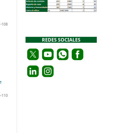
-108
REDES SOCIALES
e
-110