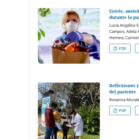
Estrés, ansie
durante la p
Lucia Angélica 
Campos, Adela Au
Herrera, Carme
PDF
Reflexiones y
del paciente
Rosanna Morales
PDF