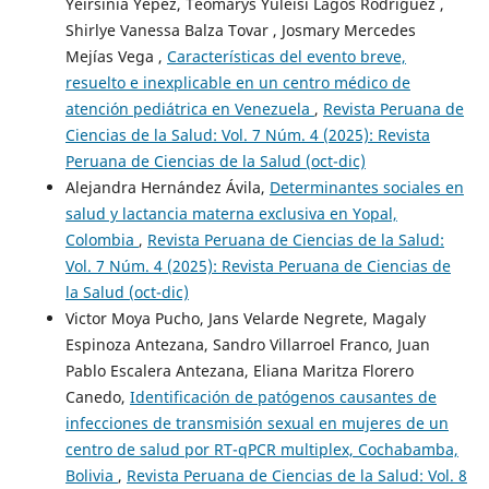
Yeirsinia Yépez, Teomarys Yuleisi Lagos Rodríguez ,
Shirlye Vanessa Balza Tovar , Josmary Mercedes
Mejías Vega ,
Características del evento breve,
resuelto e inexplicable en un centro médico de
atención pediátrica en Venezuela
,
Revista Peruana de
Ciencias de la Salud: Vol. 7 Núm. 4 (2025): Revista
Peruana de Ciencias de la Salud (oct-dic)
Alejandra Hernández Ávila,
Determinantes sociales en
salud y lactancia materna exclusiva en Yopal,
Colombia
,
Revista Peruana de Ciencias de la Salud:
Vol. 7 Núm. 4 (2025): Revista Peruana de Ciencias de
la Salud (oct-dic)
Victor Moya Pucho, Jans Velarde Negrete, Magaly
Espinoza Antezana, Sandro Villarroel Franco, Juan
Pablo Escalera Antezana, Eliana Maritza Florero
Canedo,
Identificación de patógenos causantes de
infecciones de transmisión sexual en mujeres de un
centro de salud por RT-qPCR multiplex, Cochabamba,
Bolivia
,
Revista Peruana de Ciencias de la Salud: Vol. 8