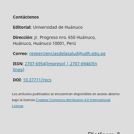
Contáctenos
Editorial:
Universidad de Huánuco
Dirección
: Jr. Progreso nro. 650 Huánuco,
Huánuco, Huánuco 10001, Perú
Correo
:
revpercienciasdelasalud@udh.edu.pe
ISSN
:
2707-6954(Impreso) | 2707-6946(En
línea)
DOI
:
10.37711/rpcs
Los artículos publicados se encuentran disponibles en acceso abierto
bajo la licencia
Creative Commons Attribution 4.0 International
License