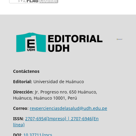
Contáctenos
Editorial:
Universidad de Huánuco
Dirección
: Jr. Progreso nro. 650 Huánuco,
Huánuco, Huánuco 10001, Perú
Correo
:
revpercienciasdelasalud@udh.edu.pe
ISSN
:
2707-6954(Impreso) | 2707-6946(En
línea)
DOI
:
10.37711/rpcs