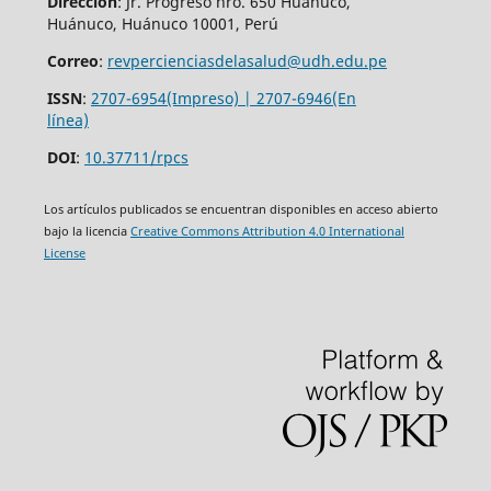
Dirección
: Jr. Progreso nro. 650 Huánuco,
Huánuco, Huánuco 10001, Perú
Correo
:
revpercienciasdelasalud@udh.edu.pe
ISSN
:
2707-6954(Impreso) | 2707-6946(En
línea)
DOI
:
10.37711/rpcs
Los artículos publicados se encuentran disponibles en acceso abierto
bajo la licencia
Creative Commons Attribution 4.0 International
License