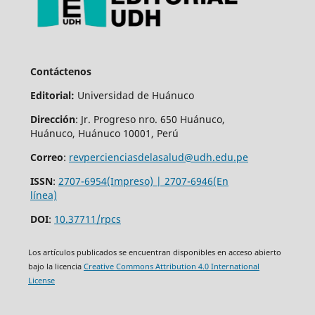
Contáctenos
Editorial:
Universidad de Huánuco
Dirección
: Jr. Progreso nro. 650 Huánuco,
Huánuco, Huánuco 10001, Perú
Correo
:
revpercienciasdelasalud@udh.edu.pe
ISSN
:
2707-6954(Impreso) | 2707-6946(En
línea)
DOI
:
10.37711/rpcs
Los artículos publicados se encuentran disponibles en acceso abierto
bajo la licencia
Creative Commons Attribution 4.0 International
License