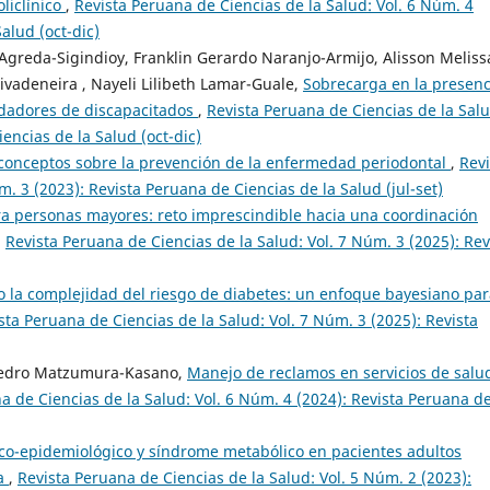
liclínico
,
Revista Peruana de Ciencias de la Salud: Vol. 6 Núm. 4
alud (oct-dic)
 Agreda-Sigindioy, Franklin Gerardo Naranjo-Armijo, Alisson Meliss
ivadeneira , Nayeli Lilibeth Lamar-Guale,
Sobrecarga en la presenc
idadores de discapacitados
,
Revista Peruana de Ciencias de la Salu
encias de la Salud (oct-dic)
conceptos sobre la prevención de la enfermedad periodontal
,
Revi
. 3 (2023): Revista Peruana de Ciencias de la Salud (jul-set)
ra personas mayores: reto imprescindible hacia una coordinación
,
Revista Peruana de Ciencias de la Salud: Vol. 7 Núm. 3 (2025): Rev
la complejidad del riesgo de diabetes: un enfoque bayesiano par
sta Peruana de Ciencias de la Salud: Vol. 7 Núm. 3 (2025): Revista
 Pedro Matzumura-Kasano,
Manejo de reclamos en servicios de salu
a de Ciencias de la Salud: Vol. 6 Núm. 4 (2024): Revista Peruana d
nico-epidemiológico y síndrome metabólico en pacientes adultos
na
,
Revista Peruana de Ciencias de la Salud: Vol. 5 Núm. 2 (2023):