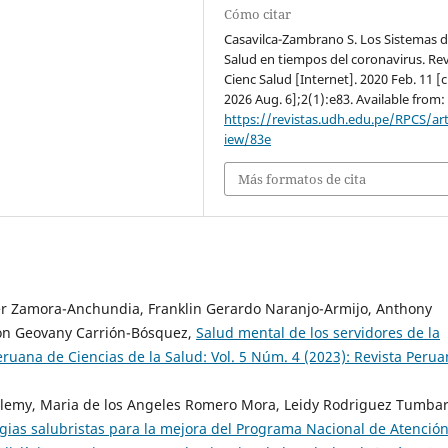
Cómo citar
Casavilca-Zambrano S. Los Sistemas 
Salud en tiempos del coronavirus. Re
Cienc Salud [Internet]. 2020 Feb. 11 [c
2026 Aug. 6];2(1):e83. Available from:
https://revistas.udh.edu.pe/RPCS/art
iew/83e
Más formatos de cita
nder Zamora-Anchundia, Franklin Gerardo Naranjo-Armijo, Anthony
son Geovany Carrión-Bósquez,
Salud mental de los servidores de la
eruana de Ciencias de la Salud: Vol. 5 Núm. 4 (2023): Revista Peru
elemy, Maria de los Angeles Romero Mora, Leidy Rodriguez Tumbare
egias salubristas para la mejora del Programa Nacional de Atenció