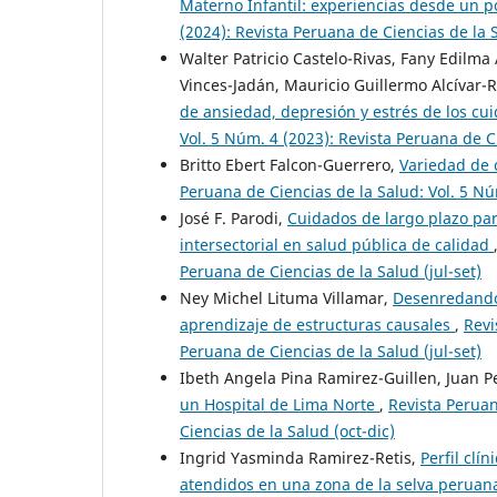
Materno Infantil: experiencias desde un po
(2024): Revista Peruana de Ciencias de la S
Walter Patricio Castelo-Rivas, Fany Edilma
Vinces-Jadán, Mauricio Guillermo Alcívar-R
de ansiedad, depresión y estrés de los cu
Vol. 5 Núm. 4 (2023): Revista Peruana de Ci
Britto Ebert Falcon-Guerrero,
Variedad de 
Peruana de Ciencias de la Salud: Vol. 5 Núm
José F. Parodi,
Cuidados de largo plazo pa
intersectorial en salud pública de calidad
Peruana de Ciencias de la Salud (jul-set)
Ney Michel Lituma Villamar,
Desenredando 
aprendizaje de estructuras causales
,
Revi
Peruana de Ciencias de la Salud (jul-set)
Ibeth Angela Pina Ramirez-Guillen, Juan
un Hospital de Lima Norte
,
Revista Peruan
Ciencias de la Salud (oct-dic)
Ingrid Yasminda Ramirez-Retis,
Perfil clí
atendidos en una zona de la selva perua