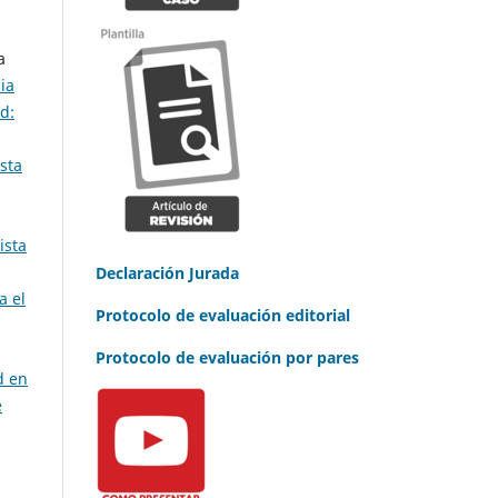
a
ia
d:
sta
ista
Declaración Jurada
a el
Protocolo de evaluación editorial
Protocolo de evaluación por pares
d en
e