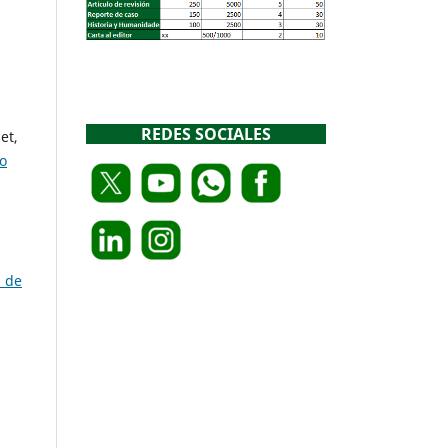
REDES SOCIALES
et,
o
a de