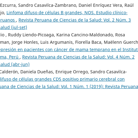
 Ezcurra, Sandro Casavilca-Zambrano, Daniel Enríquez Vera, Raúl
ejo,
Linfoma difuso de células B grandes, NOS. Estudio clínico-
peruanos
,
Revista Peruana de Ciencias de la Salud: Vol. 2 Núm. 3
alud (jul-set)
io , Ruddy Liendo-Picoaga, Karina Cancino-Maldonado, Rosa
man, Jorge Honles, Luis Argumanis, Fiorella Baca, Maëlenn Guerch
presión en pacientes con cáncer de mama temprano en el Institut
ima, Perú
,
Revista Peruana de Ciencias de la Salud: Vol. 4 Núm. 2
Salud (abr-jun)
 Calderón, Daniela Dueñas, Enrique Orrego, Sandro Casavilca-
ifuso de células grandes CD5 positivo primario cerebral con
uana de Ciencias de la Salud: Vol. 1 Núm. 1 (2019): Revista Peruan