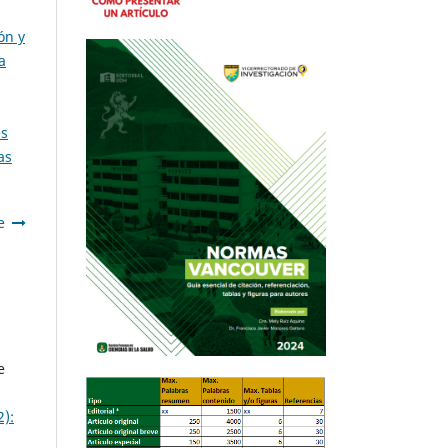
ón y
a
es
as
e
e
2):