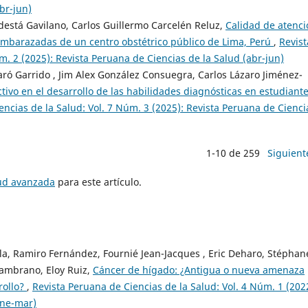
br-jun)
odestá Gavilano, Carlos Guillermo Carcelén Reluz,
Calidad de atenci
 embarazadas de un centro obstétrico público de Lima, Perú
,
Revist
m. 2 (2025): Revista Peruana de Ciencias de la Salud (abr-jun)
ró Garrido , Jim Alex González Consuegra, Carlos Lázaro Jiménez-
ctivo en el desarrollo de las habilidades diagnósticas en estudiant
encias de la Salud: Vol. 7 Núm. 3 (2025): Revista Peruana de Cienci
1-10 de 259
Siguient
tud avanzada
para este artículo.
la, Ramiro Fernández, Fournié Jean-Jacques , Eric Deharo, Stéphan
Zambrano, Eloy Ruiz,
Cáncer de hígado: ¿Antigua o nueva amenaza
rollo?
,
Revista Peruana de Ciencias de la Salud: Vol. 4 Núm. 1 (202
ene-mar)