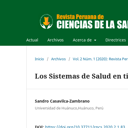
Actual
Archivos
Acerca de
Directrices
Inicio
/
Archivos
/
Vol. 2 Núm. 1 (2020): Revista Pe
Los Sistemas de Salud en 
Sandro Casavilca-Zambrano
Universidad de Huánuco,Huánuco, Perú
DOI:
https://doi.org/10.37711/rpcs.2020.2.1.83