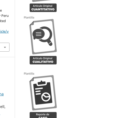
de
v Peru
ited
icle/v
ana
ll,
n