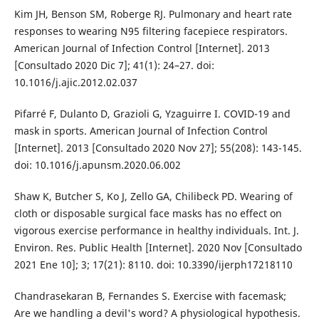
Kim JH, Benson SM, Roberge RJ. Pulmonary and heart rate
responses to wearing N95 filtering facepiece respirators.
American Journal of Infection Control [Internet]. 2013
[Consultado 2020 Dic 7]; 41(1): 24–27. doi:
10.1016/j.ajic.2012.02.037
Pifarré F, Dulanto D, Grazioli G, Yzaguirre I. COVID-19 and
mask in sports. American Journal of Infection Control
[Internet]. 2013 [Consultado 2020 Nov 27]; 55(208): 143-145.
doi: 10.1016/j.apunsm.2020.06.002
Shaw K, Butcher S, Ko J, Zello GA, Chilibeck PD. Wearing of
cloth or disposable surgical face masks has no effect on
vigorous exercise performance in healthy individuals. Int. J.
Environ. Res. Public Health [Internet]. 2020 Nov [Consultado
2021 Ene 10]; 3; 17(21): 8110. doi: 10.3390/ijerph17218110
Chandrasekaran B, Fernandes S. Exercise with facemask;
Are we handling a devil's word? A physiological hypothesis.