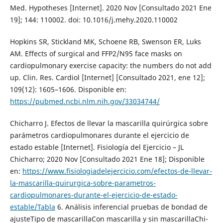
Med. Hypotheses [Internet]. 2020 Nov [Consultado 2021 Ene
19]; 144: 110002. doi: 10.1016/j.mehy.2020.110002
Hopkins SR, Stickland MK, Schoene RB, Swenson ER, Luks
AM. Effects of surgical and FFP2/N95 face masks on
cardiopulmonary exercise capacity: the numbers do not add
up. Clin. Res. Cardiol [Internet] [Consultado 2021, ene 12];
109(12): 1605–1606. Disponible en:
https://pubmed.ncbi.nlm.nih.gov/33034744/
Chicharro J. Efectos de llevar la mascarilla quirúrgica sobre
parámetros cardiopulmonares durante el ejercicio de
estado estable [Internet]. Fisiología del Ejercicio – JL
Chicharro; 2020 Nov [Consultado 2021 Ene 18]; Disponible
en:
https://www.fisiologiadelejercicio.com/efectos-de-llevar-
la-mascarilla-quirurgica-sobre-parametros-
cardiopulmonares-durante-el-ejercicio-de-estado-
estable/Tabla
6. Análisis inferencial pruebas de bondad de
ajusteTipo de mascarillaCon mascarilla y sin mascarillaChi-