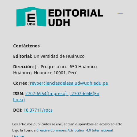
Contáctenos
Editorial:
Universidad de Huánuco
Dirección
: Jr. Progreso nro. 650 Huánuco,
Huánuco, Huánuco 10001, Perú
Correo
:
revpercienciasdelasalud@udh.edu.pe
ISSN
:
2707-6954(Impreso) | 2707-6946(En
línea)
DOI
:
10.37711/rpcs
Los artículos publicados se encuentran disponibles en acceso abierto
bajo la licencia
Creative Commons Attribution 4.0 International
License