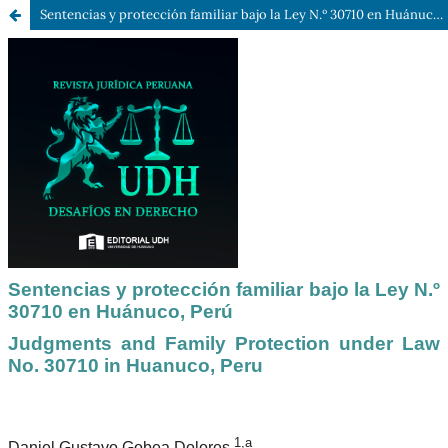
Sentencias y protección familiar bajo la Ley N.º 30710 en Huánuco, Perú