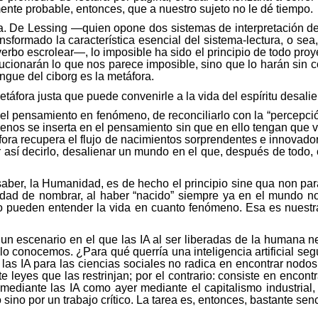
mente probable, entonces, que a nuestro sujeto no le dé tiempo.
sa. De
Lessing
—quien opone dos sistemas de interpretación de si
sformado la característica esencial del sistema-lectura, o sea
 verbo
escrolear
—, lo imposible ha sido el principio de todo pr
ucionarán lo que nos parece imposible, sino que lo harán sin 
ingue del ciborg es la metáfora.
metáfora justa que puede convenirle a la vida del espíritu
desali
ar el pensamiento en fenómeno, de reconciliarlo con la “percepc
ómenos se inserta en el pensamiento sin que en ello tengan que
ra recupera el flujo de nacimientos sorprendentes e innovador
 así decirlo,
desalienar
un mundo en el que, después de todo, c
aber, la Humanidad, es de hecho el principio sine qua non par
cesidad de nombrar, al haber “nacido” siempre ya en el mundo
 pueden entender la vida en cuanto fenómeno. Esa es nuestra 
n escenario en el que las IA al ser liberadas de la humana ne
o conocemos. ¿Para qué querría una inteligencia artificial se
n las IA para las ciencias sociales no radica en encontrar nodos
eyes que las restrinjan; por el contrario: consiste en encontr
diante las IA como ayer mediante el capitalismo industrial, l
sino por un trabajo crítico. La tarea es, entonces, bastante senci