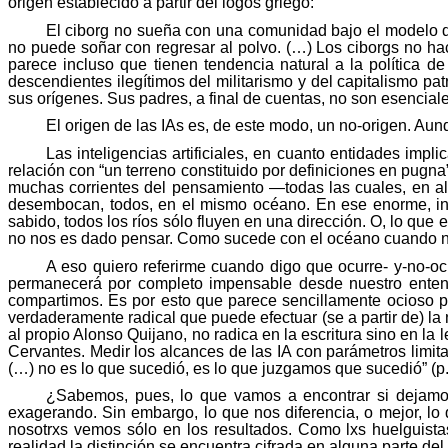
origen establecido a partir del logos griego:
El ciborg no sueña con una comunidad bajo el modelo de
no puede soñar con regresar al polvo. (…) Los ciborgs no h
parece incluso que tienen tendencia natural a la política d
descendientes ilegítimos del militarismo y del capitalismo pa
sus orígenes. Sus padres, a final de cuentas, no son esenciale
El origen de las
IAs
es, de este modo, un no-origen. Aunq
Las inteligencias artificiales, en cuanto entidades impl
relación con “un terreno constituido por definiciones en pugn
muchas corrientes del pensamiento —todas las cuales, en al
desembocan, todos, en el mismo océano. En ese enorme, i
sabido, todos los ríos sólo fluyen en una dirección. O, lo qu
no nos es dado pensar. Como sucede con el océano cuando no
A eso quiero referirme cuando digo que ocurre- y-no-ocur
permanecerá por completo impensable desde nuestro entend
compartimos. Es por esto que parece sencillamente ocioso pen
verdaderamente radical que puede efectuar (se a partir de) la n
al propio Alonso Quijano, no radica en la escritura sino en la 
Cervantes. Medir los alcances de las IA con parámetros limit
(…) no es lo que sucedió, es lo que juzgamos que sucedió” (p.
¿Sabemos, pues, lo que vamos a encontrar si dejam
exagerando. Sin embargo, lo que nos diferencia, o mejor, lo q
nosotrxs
vemos sólo en los resultados. Como
lxs
huelguista
realidad la distinción se encuentra cifrada en alguna parte d