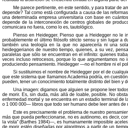
Me parece pertinente, en este sentido, y para tratar 
depende? Tal como está configurada a causa de las reformas 
una determinada empresa universitaria con base en cuántos
depende de la interconexión de centros globales de producc
comunicara no fuera, como lo es, tautológico.
Pienso en Heidegger. Pienso que a Heidegger no le int
probablemente el último filósofo stricto sensu y sin lugar a 
también una teología en la que no aparecería ni una sol
heideggerianos de nuestro tiempo, quienes, a su vez, pensa
paralelas que sólo se encuentran en el infinito: quienes tr
veces incluso retrocesos, porque lo que argumentamos no i
produciendo pensamiento. Heidegger —no el hombre ni el pol
Si sustituimos el nombre de Heidegger por el de cualqui
que este sistema que llamamos Academia podría, en cuestión de
pueden, tener un conocimiento totalmente distinto del bien y d
Una imagen: digamos que alguien se propone leer todos 
de morir. Es, sin duda, más allá de loable, posible. No obst
enfermedad mortal y se encuentra en un estadio terminal de l
o 1 000 000— libros que todo ser humano debe leer antes de m
Este es precisamente el problema de nuestro pensamient
más que pueda perfeccionarse, no es autónomo, es decir, cond
la vista” (
Barthes
1984)—, es humanamente imposible acelerar l
de morir estén diseñadas por algoritmos a partir de un tiemp