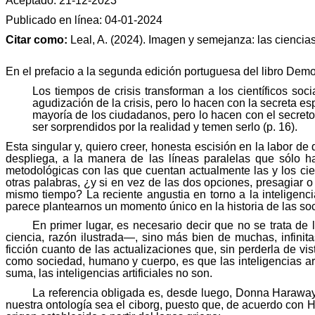
Aceptado: 21-12-2023
Publicado en línea: 04-01-2024
Citar como:
Leal, A. (2024). Imagen y semejanza: las ciencias
En el prefacio a la segunda edición portuguesa del libro Demo
Los tiempos de crisis transforman a los científicos so
agudización de la crisis, pero lo hacen con la secreta 
mayoría de los ciudadanos, pero lo hacen con el secreto
ser sorprendidos por la realidad y temen serlo (p. 16).
Esta singular y, quiero creer, honesta escisión en la labor d
despliega, a la manera de las líneas paralelas que sólo ha
metodológicas con las que cuentan actualmente las y los cie
otras palabras, ¿y si en vez de las dos opciones, presagiar o 
mismo tiempo? La reciente angustia en torno a la inteligenc
parece plantearnos un momento único en la historia de las so
En primer lugar, es necesario decir que no se trata de 
ciencia, razón ilustrada—, sino más bien de muchas, infinita
ficción cuanto de las actualizaciones que, sin perderla de vis
como sociedad, humano y cuerpo, es que las inteligencias ar
suma, las inteligencias artificiales no son.
La referencia obligada es, desde luego,
Donna
Harawa
nuestra ontología sea el ciborg, puesto que, de acuerdo con
H