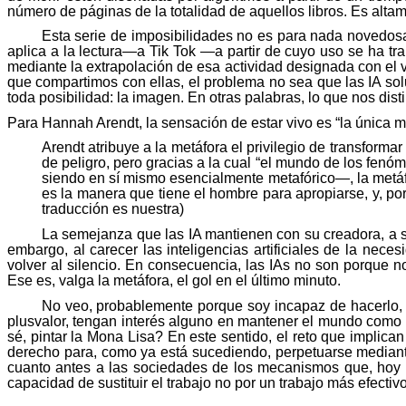
número de páginas de la totalidad de aquellos libros. Es alta
Esta serie de imposibilidades no es para nada novedo
aplica a la lectura—a
Tik
Tok
—a partir de cuyo uso se ha tran
mediante la extrapolación de esa actividad designada con el
que compartimos con ellas, el problema no sea que las IA sol
toda posibilidad: la imagen. En otras palabras, lo que nos dist
Para Hannah
Arendt
, la sensación de estar vivo es “la única 
Arendt
atribuye a la metáfora el privilegio de transform
de peligro, pero gracias a la cual “el mundo de los fen
siendo en sí mismo esencialmente metafórico—, la metáfo
es la manera que tiene el hombre para apropiarse, y, por
traducción es nuestra)
La semejanza que las IA mantienen con su creadora, a s
embargo, al carecer las inteligencias artificiales de la ne
volver al silencio. En consecuencia, las
IAs
no son porque no
Ese es, valga la metáfora, el gol en el último minuto.
No veo, probablemente porque soy incapaz de hacerlo, u
plusvalor
, tengan interés alguno en mantener el mundo como l
sé, pintar la Mona Lisa? En este sentido, el reto que implica
derecho para, como ya está sucediendo, perpetuarse mediante l
cuanto antes a las sociedades de los mecanismos que, hoy me
capacidad de sustituir el trabajo no por un trabajo más efectivo 