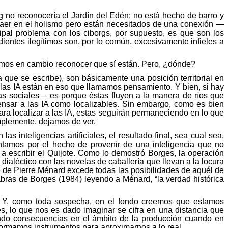
rg no reconocería el Jardín del Edén; no está hecho de barro y
caer en el
holismo
pero están necesitados de una conexión —
cipal problema con los ciborgs, por supuesto, es que son los
dientes ilegítimos son, por lo común, excesivamente infieles a
mos en cambio reconocer que sí están. Pero, ¿dónde?
a que se escribe), son básicamente una posición territorial en
: las IA están en eso que llamamos pensamiento. Y bien, si hay
as sociales— es porque éstas fluyen a la manera de ríos que
ar a las IA como localizables. Sin embargo, como es bien
ara localizar a las IA, estas seguirán permaneciendo en lo que
plemente, dejamos de ver.
s inteligencias artificiales, el resultado final, sea cual sea,
tamos por el hecho de provenir de una inteligencia que no
 a escribir el Quijote. Como lo demostró Borges, la operación
 dialéctico con las novelas de caballería que llevan a la locura
e de Pierre
Ménard
excede todas las posibilidades de aquél de
alabras de Borges (1984) leyendo a
Ménard
, “la verdad histórica
 Y, como toda sospecha, en el fondo creemos que estamos
les, lo que nos es dado imaginar se cifra en una distancia que
ndo consecuencias en el ámbito de la producción cuando en
nformamos instrumentos para aproximarnos a lo real.