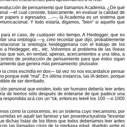
de producción de pensamiento que llamamos Academia. ¿De qué
nal —el cual consiste, básicamente, en evaluar la calidad de
ser
papers
o
egresadxs
…—, la Academia es un sistema que
unicacional. Y todo estaría, digamos, “bien” si aquello que
para el caso, de cualquier otro tiempo. A Heidegger, que es
ibir una ontología —y, creo recordar que dijo, probablemente
relacionar la ontología heideggeriana con el trabajo de
lxs
 a Heidegger, etc., etc. Volvemos al problema de las líneas
deas que son, en verdad, apenas, acercamientos a una idea, a
 centros de producción de pensamiento para que éstos sigan
ensamiento que genera más pensamiento:
plusvalor
.
e la crisis escindía en dos— tal vez no nos escandalice pensar
o porque esté “mal”. En última instancia, las IA deben, porque
tible de ser derribado.
ión personal que existen, todo ser humano debería leer antes
ataría de leerlos sólo después de enterarse de que padece una
ría respondida acá con un “ok, entonces leeré los 100 —o 1000
l menos como la conocemos, es un sistema cuyo mecanismo, por
umidas en aquél tan famoso y tan posestructuralista “levantar
e dichas listas de los libros que
todxs
deberíamos leer antes
con las llamadas crisis de la mediana edad, dividido entre el