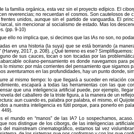
 la familia orgánica, esta vez sin el proyecto
edípico
. El cibo
acen reverencias; no recuerdan el cosmos. Son cautelosos de 
e frentes unidos, aunque sin el partido de vanguardia. El prin
triarcal, sin mencionar al socialismo de estado. Mas los descen
s. (pp. 9-10)
ue ello no implica que, si decimos que las
IAs
no son, no poda
icadas en una historia (la suya) que se está borrando (a maner
a” (Harvey, 2017, p. 208). ¿Qué terreno es ese? Simplifiquemos
guno de sus cauces, tocan o son tocadas por las problemátic
nabarcable océano-pensamiento es donde navegamos para pens
e es lo mismo: por más corrientes del pensamiento que sigamos p
s aventuramos en las profundidades, hay un punto donde, sim
re al mismo tiempo: lo que llegará a suceder en relación con la
imiento, escapará a todas las herramientas con las que con
sar que una inteligencia artificial puede, por ejemplo, llegar
ovela del caballero de la triste figura, a la manera de un reflejo
lectura: aun cuando es, palabra por palabra, el mismo, el Quijot
ados a nuestra inteligencia es fútil porque, para ponerlo en p
 449).
os el mundo en “manos” de las IA? Lo sospechamos, acaso.
ue nos distingue de los ciborgs, de las inteligencias artificia
s del
mainstream
cinematográfico, estamos tal vez vislumbra
el sistema, de los sistemas que nos conforman y con los que co