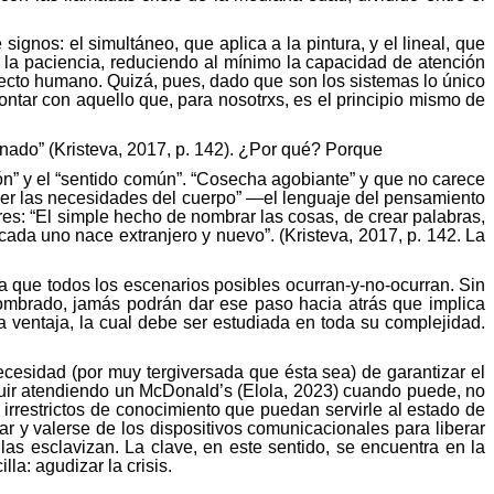
gnos: el simultáneo, que aplica a la pintura, y el lineal, que
, la paciencia, reduciendo al mínimo la capacidad de atención
oyecto humano. Quizá, pues, dado que son los sistemas lo único
contar con aquello que, para
nosotrxs
, es el principio mismo de
enado
” (
Kristeva
, 2017, p. 142). ¿Por qué? Porque
ión” y el “sentido común”. “Cosecha agobiante” y que no carece
 ver las necesidades del cuerpo” —el lenguaje del pensamiento
es: “El simple hecho de nombrar las cosas, de crear palabras,
ada uno nace extranjero y nuevo”. (
Kristeva
, 2017, p. 142. La
a que todos los escenarios posibles ocurran-y-no-ocurran. Sin
 nombrado, jamás podrán dar ese paso hacia atrás que implica
ventaja, la cual debe ser estudiada en toda su complejidad.
cesidad (por muy tergiversada que ésta sea) de garantizar el
guir atendiendo un McDonald’s (
Elola
, 2023) cuando puede, no
 irrestrictos de conocimiento que puedan servirle al estado de
ar y valerse de los dispositivos comunicacionales para liberar
as esclavizan. La clave, en este sentido, se encuentra en la
lla: agudizar la crisis.