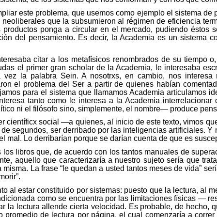
de ampliar este problema, que usemos como ejemplo el sistema 
neoliberales que la subsumieron al régimen de eficiencia termi
 productos ponga a circular en el mercado, pudiendo éstos 
ión del pensamiento. Es decir, la Academia es un sistema com
eresaba citar a los metafísicos renombrados de su tiempo o, 
dudas el primer gran
scholar
de la Academia, le interesaba escr
a vez la palabra
Sein
. A
nosotrxs
, en cambio, nos interesa 
ron el problema del Ser a partir de quienes habían comentado
abajamos para el sistema que llamamos Academia articulamos i
nteresa tanto como le interesa a la Academia interrelacionar
ítico ni el filósofo sino, simplemente, el nombre— produce p
er
científicx
social —a quienes, al inicio de este texto, vimos qu
 segundos, ser derribado por las inteligencias artificiales. Y n
el mal. Lo derribarían porque se darían cuenta de que es suscep
los libros que, de acuerdo con los tantos manuales de superac
ante, aquello que caracterizaría a nuestro sujeto sería que tr
a misma. La frase “le quedan a usted tantos meses de vida” se
orir”.
o al estar constituido por sistemas: puesto que la lectura, a
icionada como se encuentra por las limitaciones físicas — res
a lectura allende cierta velocidad. Es probable, de hecho, qu
o promedio de lectura por página, el cual comenzaría a correr 