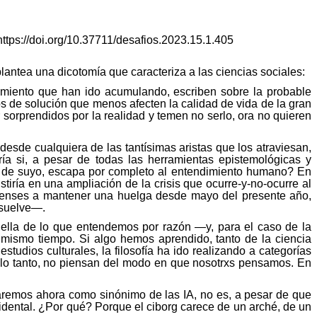
 https://doi.org/10.37711/desafios.2023.15.1.405
antea una dicotomía que caracteriza a las ciencias sociales:
ocimiento que han ido acumulando, escriben sobre la probable
s de solución que menos afecten la calidad de vida de la gran
 sorprendidos por la realidad y temen no serlo, ora no quieren
desde cualquiera de las tantísimas aristas que los atraviesan,
ría si, a pesar de todas las herramientas epistemológicas y
ue, de suyo, escapa por completo al entendimiento humano? En
stiría en una ampliación de la crisis que ocurre-y-no-ocurre al
woodenses a mantener una huelga desde mayo del presente año,
esuelve—.
aquella de lo que entendemos por razón —y, para el caso de la
al mismo tiempo. Si algo hemos aprendido, tanto de la ciencia
studios culturales, la filosofía ha ido realizando a categorías
 lo tanto, no piensan del modo en que
nosotrxs
pensamos. En
saremos ahora como sinónimo de las IA, no es, a pesar de que
cidental. ¿Por qué? Porque el ciborg carece de un
arché
, de un