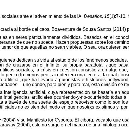
 sociales ante el advenimiento de las IA.
Desafíos, 15
(1):7-10.
cracia al borde del caos,
Boaventura
de Sousa Santos (2014) pl
ciales en seres particularmente divididos. Basados en el con
esperanza de que no suceda. Hacen propuestas sobre los camino
 temor de que aquellas no sean viables. O sea, ora quieren ser
e quienes dedican su vida al estudio de los fenómenos sociales, 
n de cruzarse en el infinito, su propia paradoja: ¿qué pasa
ntíficos sociales, la crisis en cuestión consistiera en algo q
lo peor o lo menos peor, aconteciera una tercera, la cual consi
ia artificial, que ha llevado a guionistas e histriones holly
ciedades —uno donde, para bien y para mal, esta división se r
la inteligencia artificial, cuya representación se basaría en 
s inteligencias artificiales ocurriendo-y-no-ocurriendo todas 
ta a través de una suerte de espejo retrovisor como lo son los e
tificiales no existen del modo en que
nosotrxs
existimos y, por
y
(2004) y su
Manifesto
for
Cyborgs
. El ciborg, vocablo que u
araway
(2004), éste no surge en el marco de una mitología oc