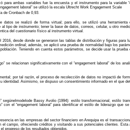
zó para ambas variables fue la encuesta y el instrumento para la variable “
 “engagement laboral” se utilizó la escala Ultrecht Work Engagement Scale
fa de Cronbach de 0,93.
e datos se realizó de forma virtual; para ello, se utilizó una herramient
 al tipo de instrumento; tener la base de datos, correos, celular, u otro medio
ica del cuestionario físico al instrumento virtual.
 2016, desde donde se generaron las tablas de distribución y figuras para lu
e medición ordinal; además, se aplicó una prueba de normalidad bajo los par
la población. Teniendo en cuenta estos parámetros, se decide usar la prueba
razgo” se relacionan significativamente con el “engagement laboral” de los ana
ental; por tal razón, el proceso de recolección de datos no impactó de form
u identidad. Asimismo, se dispuso un consentimiento informado en el que detal
o” segúnelmodelode Bassy Avolio (1994): estilo transformacional, estilo tran
o” con el “engagement laboral” para identificar el estilo de liderazgo que se
resencia en las empresas del sector financiero en Arequipa es el transaccional
en el campo, ofreciendo créditos y visitando a sus potenciales clientes. Esta 
el progreso de los resultados obtenidos.