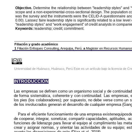
Objective.
Determine the relationship between "leadership styles" and "
scope and a non-experimental-cross-sectional design. The population con
was the survey and the instruments were the CELID-A questionnaire a
0.00). Laissez faire leadership style is significantly related to a low le
“leadership styles” and “work engagement” of credit analysts in companies 
Keywords:
leadership; credit; commitment.
Filiación y grado académico
1
Filiación Enfoques Consulting, Arequipa, Perú.
a
Magister en Recursos Humanos 
Universidad de Huánuco, Huánuco, Perú Este es un artículo bajo la licencia de 
INTRODUCCIÓN
Las empresas se definen como un organismo social y de continuidad 
de forma sistemática, coherente y con continuidad. Las empresas, e
los pies (los colaboradores); por supuesto, no debe verse como un
de los involucrados generan el desarrollo de cualquier empresa (Gang
Para el eficiente funcionamiento de una empresa existenequiposde
de cooperar, integrar, sonetizar, compartir capacidades, aptitudes, a
funciones de liderazgo para llevar el equipo al cumplimiento las met
crear y asignar normas, y orientar las actividades de su equipo; es
acepte las disposiciones de este (Díaz et al, 2018).