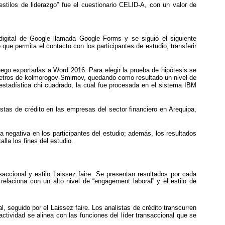
estilos de liderazgo” fue el cuestionario CELID-A, con un valor de
a digital de Google llamada Google Forms y se siguió el siguiente
 que permita el contacto con los participantes de estudio; transferir
ego exportarlas a Word 2016. Para elegir la prueba de hipótesis se
ámetros de kolmorogov-Smirnov, quedando como resultado un nivel de
 estadística chi cuadrado, la cual fue procesada en el sistema IBM
listas de crédito en las empresas del sector financiero en Arequipa,
a negativa en los participantes del estudio; además, los resultados
la los fines del estudio.
saccional y estilo Laissez faire. Se presentan resultados por cada
 relaciona con un alto nivel de “engagement laboral” y el estilo de
, seguido por el Laissez faire. Los analistas de crédito transcurren
actividad se alinea con las funciones del líder transaccional que se