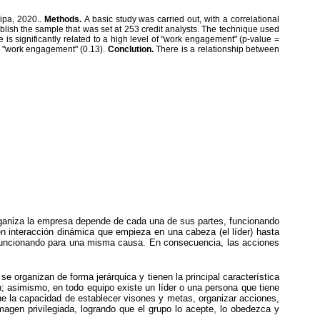
uipa, 2020..
Methods.
A basic study was carried out, with a correlational
lish the sample that was set at 253 credit analysts. The technique used
e is significantly related to a high level of "work engagement" (p-value =
 to "work engagement" (0.13).
Conclution.
There is a relationship between
rganiza la empresa depende de cada una de sus partes, funcionando
n interacción dinámica que empieza en una cabeza (el líder) hasta
 funcionando para una misma causa. En consecuencia, las acciones
organizan de forma jerárquica y tienen la principal característica
ón; asimismo, en todo equipo existe un líder o una persona que tiene
ene la capacidad de establecer visones y metas, organizar acciones,
magen privilegiada, logrando que el grupo lo acepte, lo obedezca y