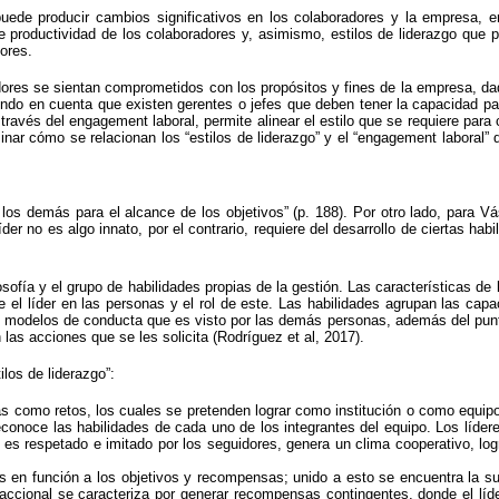
uede producir cambios significativos en los colaboradores y la empresa, er
de productividad de los colaboradores y, asimismo, estilos de liderazgo que 
ores.
adores se sientan comprometidos con los propósitos y fines de la empresa, dad
iendo en cuenta que existen gerentes o jefes que deben tener la capacidad pa
a través del engagement laboral, permite alinear el estilo que se requiere pa
inar cómo se relacionan los “estilos de liderazgo” y el “engagement laboral” 
en los demás para el alcance de los objetivos” (p. 188). Por otro lado, para V
íder no es algo innato, por el contrario, requiere del desarrollo de ciertas h
ofía y el grupo de habilidades propias de la gestión. Las características de los
ye el líder en las personas y el rol de este. Las habilidades agrupan las ca
s modelos de conducta que es visto por las demás personas, además del punto 
las acciones que se les solicita (Rodríguez et al, 2017).
ilos de liderazgo”:
as como retos, los cuales se pretenden lograr como institución o como equipo
econoce las habilidades de cada uno de los integrantes del equipo. Los líder
es respetado e imitado por los seguidores, genera un clima cooperativo, log
en función a los objetivos y recompensas; unido a esto se encuentra la super
nsaccional se caracteriza por generar recompensas contingentes, donde el lí