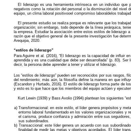
El liderazgo es una herramienta intrínseca en un individuo que p
negativos como la rotación del personal o la disminución del nivel 
equipo, un clima laboral positivooel compromiso laboraldelos trabajad
El presente estudio se realiza porque es relevante que los trabaj
organización; sin embargo, todo depende de la línea jerárquica, ten
la empresa. Estudiar la asociación entre estos estilos de liderazgo 
razón que el objetivo general de la presente investigación fue determ
Arequipa, 2020.
“estilos de liderazgo”
Para Aguirre et al. (2016), “El liderazgo es la capacidad de influir 
aprendida y es una cualidad que debe ser desarrollada” (p. 83). Ser l
decir, la persona debe aprender a tener y utilizar el liderazgo.
Los “estilos de liderazgo” pueden ser reconocidos por sus rasgos, filos
del rendimiento; más aún, la filosofía define la manera en que influ
(Escandon y Hurtado, 2016). El estilo de liderazgo forma parte de lo
y esto es lo que hace que los miembros del equipo actúen y ejecuten 
Kurt Lewin (1939) y Bass Avolio (1994) plantean los siguientes “est
Transformacional: en este estilo, el líder genera propósitos y met
entorno laboral fundamentado en los valores organizacionales y r
el carisma, produce confianza y admiración entre sus seguidores, 
sus subordinados.
Transaccional: este líder genera un acuerdo con sus subordinados 
finalidad de medir las metas y objetivos acordados. El líder tra