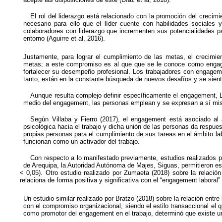
El rol del liderazgo está relacionado con la promoción del crecimi
necesario para ello que el líder cuente con habilidades sociales y
colaboradores con liderazgo que incrementen sus potencialidades par
entorno (Aguirre et al, 2016).
Justamente, para lograr el cumplimiento de las metas, el crecimie
metas; a este compromiso es al que que se le conoce como engage
fortalecer su desempeño profesional. Los trabajadores con engageme
tanto, están en la constante búsqueda de nuevos desafíos y se sie
Aunque resulta complejo definir específicamente el engagement, L
medio del engagement, las personas emplean y se expresan a sí mis
Según Villaba y Fierro (2017), el engagement está asociado al 
psicológica hacia el trabajo y dicha unión de las personas da respues
propias personas para el cumplimiento de sus tareas en el ámbito lab
funcionan como un activador del trabajo.
Con respecto a lo manifestado previamente, estudios realizados po
de Arequipa, la Autoridad Autónoma de Majes, Siguas, permitieron esta
< 0,05). Otro estudio realizado por Zumaeta (2018) sobre la relación
relaciona de forma positiva y significativa con el “engagement laboral
Un estudio similar realizado por Bratzo (2018) sobre la relación entre
con el compromiso organizacional, siendo el estilo transaccional el 
como promotor del engagement en el trabajo, determinó que existe una r