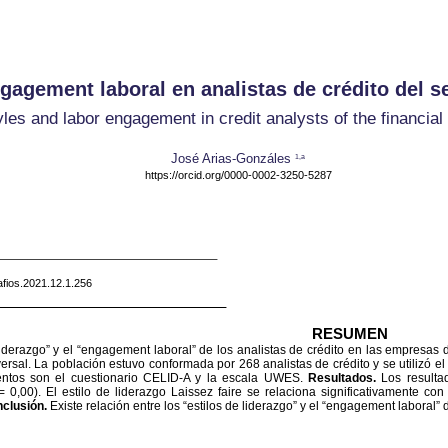
ngagement laboral en analistas de crédito del s
les and labor engagement in credit analysts of the financial
José Arias-Gonzáles
1,a
https://orcid.org/0000-0002-3250-5287
afios.2021.12.1.256
RESUMEN
liderazgo” y el “engagement laboral” de los analistas de crédito en las empresas 
ersal. La población estuvo conformada por 268 analistas de crédito y se utilizó el
umentos son el cuestionario CELID-A y la escala UWES.
Resultados.
Los resulta
= 0,00). El estilo de liderazgo Laissez faire se relaciona significativamente con
clusión.
Existe relación entre los “estilos de liderazgo” y el “engagement laboral” 