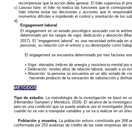
recompensas que la acción debe generar. El líder supervisa el pro
Laissez faire: el líder no realiza las funciones que le correspond
líder intenta evitar las decisiones y acciones que lo responsab
momentos difíciles e impidiendo el control y orientación de los s
Engagement laboral
El engagement es un estado psicológico asociado con la antítesi
determinado por los rasgos de vigor, dedicación y absorción (Mar
2017). El “engagement laboral” es una necesidad enfocada en el 
personas, su relación con el entono y su desempeño como trabaj
El engagement se encuentra determinado por tres factores ese
Vigor: elevados índices de energía y resistencia mental por 
Dedicación: niveles altos de relación laboral, aunado a un evi
Absorción: la persona se encuentra en un alto estado de co
haciendo producto de la sensación de satisfacción y disfrut
MÉTODOS
Tipo de estudio.
La metodología de la investigación se basó en una
(Hernández-Sampieri y Mendoza, 2018). El alcance de la investigación f
pero es una condición que se pueda analizar por el investigador (Ari
cuando no se van a manipular variables y se va a realizar en un únic
Población y muestra.
La población estuvo constituida por 268 an
conformada por 253 analistas de crédito de las siete empresas del se