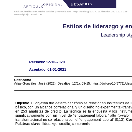
Revista Científica de Ciencias Sociales y Humanidades
https://doi.org/10.37711/desafios.2021.12.1.256
ISSN (Digital): 2307-6100
Estilos de liderazgo y e
Leadership sty
Recibido: 12-10-2020
Aceptado: 01-01-2021
Citar como
Arias-Gonzáles, José (2021). Desafíos, 12(1); 09-15. https://doi.org/10.37711/des
Objetivo.
El objetivo fue determinar cómo se relacionan los “estilos de 
básico, con un alcance correlacional y un diseño no experimental-transv
en 253 analistas de crédito. La técnica es la encuesta y los instr
significativamente con un nivel de “engagement laboral” alto (p-valor 
transformacional no se relaciona con el “engagement laboral” (0,13).
Con
Palabras clave:
liderazgo; crédito; compromiso.