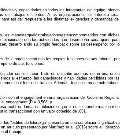
bilidades y capacidades en todos los integrantes del equipo; siendo
os de trabajos eficientes. A las organizaciones les interesa crear
n para así dar respuesta a las distintas exigencias y demandas del
ades, es menesterquelostrabajadoresesténcomprometidos con dichas
 relacionado con las actividades que desempeña cada quien para
izan, desarrollando su propio feedback sobre su desempeño; por lo
s de la organización con las propias funciones de sus labores; por
empeño de sus funciones.
trabajador con su labor. Este se describe además como una unión
mismos al esfuerzo, las capacidades y habilidades percibidas por las
io emocional fuera del trabajo. Además, todas estas características
elación con el engagement en una organización del Gobierno Regional
 y el engagement (R = 0,568; p
sa textil en Lima, establecieron que el estilo transformacional se
stilo transaccional con un valor obtenido de .661.
, los “estilos de liderazgo” presentaron una correlación significativa
n artículo presentado por Martínez et al. (2016) sobre el liderazgo
n el trabajo.