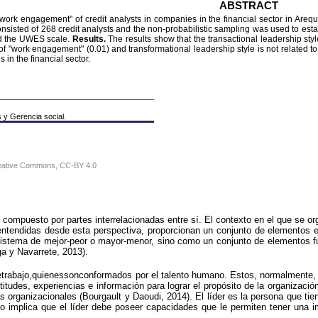
ABSTRACT
work engagement" of credit analysts in companies in the financial sector in Areq
sisted of 268 credit analysts and the non-probabilistic sampling was used to estab
nd the UWES scale.
Results.
The results show that the transactional leadership styl
vel of "work engagement" (0.01) and transformational leadership style is not related
in the financial sector.
y Gerencia social.
Creative Commons, CC-BY 4.0
compuesto por partes interrelacionadas entre sí. El contexto en el que se o
ntendidas desde esta perspectiva, proporcionan un conjunto de elementos e
 sistema de mejor-peor o mayor-menor, sino como un conjunto de elementos
a y Navarrete, 2013).
trabajo,quienessonconformados por el talento humano. Estos, normalmente, se 
ctitudes, experiencias e información para lograr el propósito de la organizaci
as organizacionales (Bourgault y Daoudi, 2014). El líder es la persona que ti
to implica que el líder debe poseer capacidades que le permiten tener una i