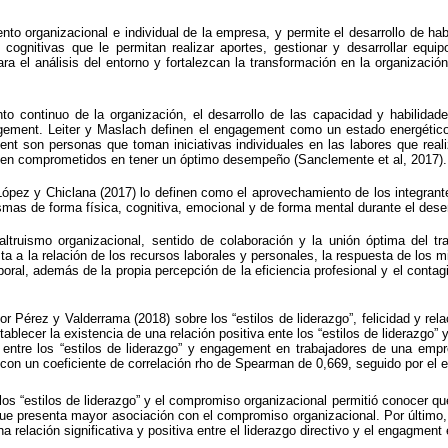
ento organizacional e individual de la empresa, y permite el desarrollo de ha
 cognitivas que le permitan realizar aportes, gestionar y desarrollar equip
a el análisis del entorno y fortalezcan la transformación en la organizació
nto continuo de la organización, el desarrollo de las capacidad y habilid
ment. Leiter y Maslach definen el engagement como un estado energético
nt son personas que toman iniciativas individuales en las labores que real
nten comprometidos en tener un óptimo desempeño (Sanclemente et al, 2017).
ópez y Chiclana (2017) lo definen como el aprovechamiento de los integrante
mas de forma física, cognitiva, emocional y de forma mental durante el des
altruismo organizacional, sentido de colaboración y la unión óptima del 
ta a la relación de los recursos laborales y personales, la respuesta de los 
oral, además de la propia percepción de la eficiencia profesional y el contag
r Pérez y Valderrama (2018) sobre los “estilos de liderazgo”, felicidad y r
blecer la existencia de una relación positiva ente los “estilos de liderazgo”
 entre los “estilos de liderazgo” y engagement en trabajadores de una empre
” con un coeficiente de correlación rho de Spearman de 0,669, seguido por el e
 los “estilos de liderazgo” y el compromiso organizacional permitió conocer que
que presenta mayor asociación con el compromiso organizacional. Por último, u
elación significativa y positiva entre el liderazgo directivo y el engagment e