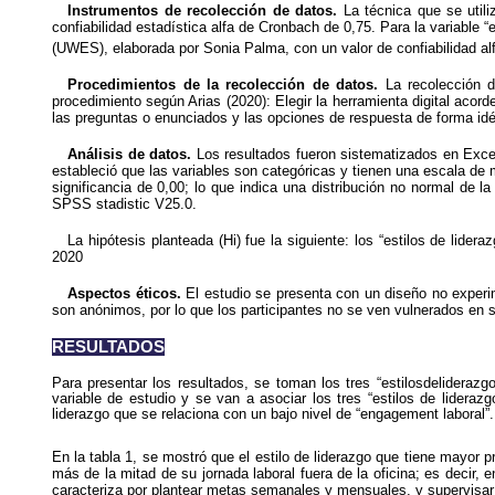
Instrumentos de recolección de datos.
La técnica que se utili
confiabilidad estadística alfa de Cronbach de 0,75. Para la variable
(UWES), elaborada por Sonia Palma, con un valor de confiabilidad al
Procedimientos de la recolección de datos.
La recolección d
procedimiento según Arias (2020): Elegir la herramienta digital acorde
las preguntas o enunciados y las opciones de respuesta de forma idént
Análisis de datos.
Los resultados fueron sistematizados en Excel
estableció que las variables son categóricas y tienen una escala d
significancia de 0,00; lo que indica una distribución no normal de 
SPSS stadistic V25.0.
La hipótesis planteada (Hi) fue la siguiente: los “estilos de lide
2020
Aspectos éticos.
El estudio se presenta con un diseño no experim
son anónimos, por lo que los participantes no se ven vulnerados en s
RESULTADOS
Para presentar los resultados, se toman los tres “estilosdeliderazg
variable de estudio y se van a asociar los tres “estilos de liderazg
liderazgo que se relaciona con un bajo nivel de “engagement laboral”.
En la tabla 1, se mostró que el estilo de liderazgo que tiene mayor p
más de la mitad de su jornada laboral fuera de la oficina; es decir, 
caracteriza por plantear metas semanales y mensuales, y supervisar 