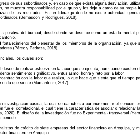
greso de sus subordinados y, en caso de que exista alguna desviación, utiliz
en, no muestra responsabilidad por el grupo y los deja a cargo de su propia i
ilizan de los resultados. Es un liderazgo donde no existe autoridad, gener
ubordinados (Bernasconi y Rodríguez, 2018).
s positiva del burnout, desde donde se describe como un estado mental posi
cantonio,
fortalecimiento del bienestar de los miembros de la organización, ya que se
adores (Pérez y Pedraza, 2018).
nciales, los cuales son:
el deseo de realizar esfuerzo en la labor que se ejecuta, aun cuando existen 
dente sentimiento significativo, entusiasmo, honra y reto por la labor.
ncentración con la labor que realiza, lo que hace que sienta que el tiempo 
e en lo que siente (Marcantonio, 2017).
 investigación básica, la cual se caracteriza por incrementar el conocimien
ue el correlacional, el cual tiene la característica de asociar o relacionar l
as, 2020). El diseño de la investigación fue no Experimental- transversal (He
o periodo.
alistas de crédito de siete empresas del sector financiero en Arequipa, y m
ctor financiero en Arequipa.