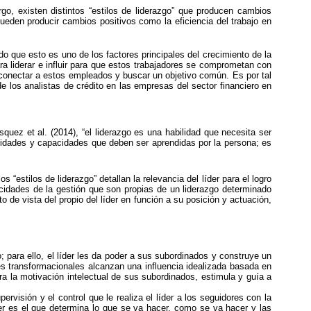
go, existen distintos “estilos de liderazgo” que producen cambios
pueden producir cambios positivos como la eficiencia del trabajo en
o que esto es uno de los factores principales del crecimiento de la
ra liderar e influir para que estos trabajadores se comprometan con
ra conectar a estos empleados y buscar un objetivo común. Es por tal
de los analistas de crédito en las empresas del sector financiero en
ásquez et al. (2014), “el liderazgo es una habilidad que necesita ser
abilidades y capacidades que deben ser aprendidas por la persona; es
 “estilos de liderazgo” detallan la relevancia del líder para el logro
pacidades de la gestión que son propias de un liderazgo determinado
de vista del propio del líder en función a su posición y actuación,
; para ello, el líder les da poder a sus subordinados y construye un
es transformacionales alcanzan una influencia idealizada basada en
ra la motivación intelectual de sus subordinados, estimula y guía a
visión y el control que le realiza el líder a los seguidores con la
der es el que determina lo que se va hacer, como se va hacer y las