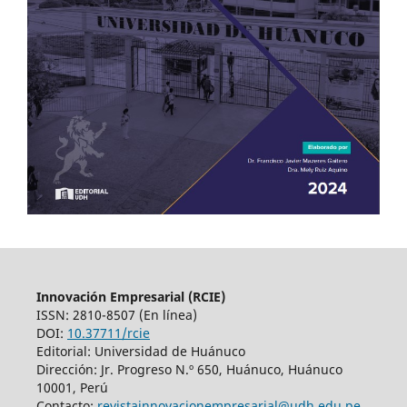
Innovación Empresarial (RCIE)
ISSN: 2810-8507 (En línea)
DOI:
10.37711/rcie
Editorial: Universidad de Huánuco
Dirección: Jr. Progreso N.º 650, Huánuco, Huánuco
10001, Perú
Contacto:
revistainnovacionempresarial@udh.edu.pe