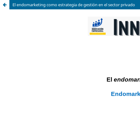
El endomarketing como estrategia de gestión en el sector privado